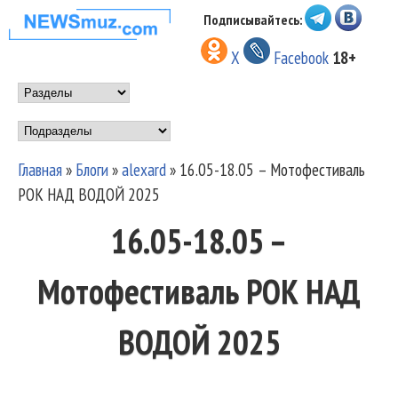
Перейти к основному
Подписывайтесь:
НОВОСТИ
содержанию
X
Facebook
18+
МУЗЫКИ И
Main menu
ШОУ БИЗНЕСА
Подразделы
NEWSMUZ.COM
Главная
»
Блоги
»
alexard
»
16.05-18.05 – Мотофестиваль
Вы здесь
РОК НАД ВОДОЙ 2025
16.05-18.05 –
Мотофестиваль РОК НАД
ВОДОЙ 2025