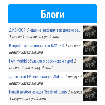
Блоги
ДИВИЗОР: Я еще не заходил так далеко за...
1 месяц 1 неделя
назад
alexard
Второй альбом киприотов KA'APER
1 месяц 3
недели
назад
alexard
I Am Morbid объявили о российском туре!
2
месяца 2 дня
назад
alexard
Дебютный EP американцев Abitha
2 месяца 3
недели
назад
alexard
Новый альбом немцев Teeth of Lamb
2 месяца
3 недели
назад
alexard