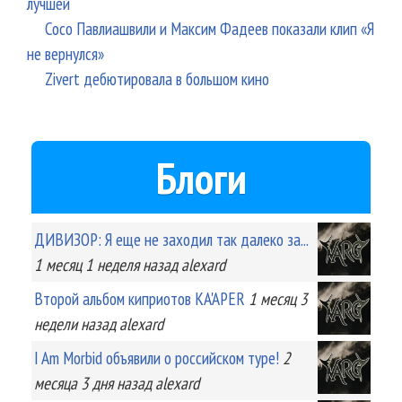
лучшей
Сосо Павлиашвили и Максим Фадеев показали клип «Я
не вернулся»
Zivert дебютировала в большом кино
Блоги
ДИВИЗОР: Я еще не заходил так далеко за...
1 месяц 1 неделя
назад
alexard
Второй альбом киприотов KA'APER
1 месяц 3
недели
назад
alexard
I Am Morbid объявили о российском туре!
2
месяца 3 дня
назад
alexard