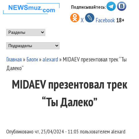
Перейти к основному
Подписывайтесь:
НОВОСТИ
содержанию
X
Facebook
18+
МУЗЫКИ И
Main menu
ШОУ БИЗНЕСА
Подразделы
NEWSMUZ.COM
Главная
»
Блоги
»
alexard
»
MIDAEV презентовал трек “Ты
Вы здесь
Далеко”
MIDAEV презентовал трек
“Ты Далеко”
Опубликовано
чт, 25/04/2024 - 11:05
пользователем
alexard