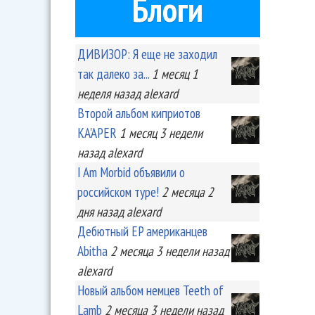
Блоги
ДИВИЗОР: Я еще не заходил
так далеко за...
1 месяц 1
неделя
назад
alexard
Второй альбом киприотов
KA'APER
1 месяц 3 недели
назад
alexard
I Am Morbid объявили о
российском туре!
2 месяца 2
дня
назад
alexard
Дебютный EP американцев
Abitha
2 месяца 3 недели
назад
alexard
Новый альбом немцев Teeth of
Lamb
2 месяца 3 недели
назад