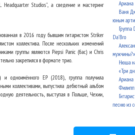
Ариана 
OL Headquarter Studios”, а сведение и мастеринг
Ваня Дм
юным арти
Группа 
нованная в 2016 году бывшим гитаристом Striker
Da'Bro
листом коллектива. После нескольких изменений
Алексан
ками группы являются Piepsi Panic (бас) и Chris
мужчины?»
ательно закрепился в формате трио.
Нюша н
«Три дн
) и одноимённого EP (2018), группа получила
Ариана 
тными коллективами, выпустила дебютный альбом
Филипп 
одную деятельность, выступая в Польше, Чехии,
Гитарис
песню из с