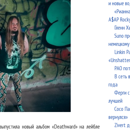
и новые в
«Рианна
A$AP Rock
Гленн Х
Suno пр
немецкому
Linkin 
«Unshatte
РАО пот
В сеть 
года
Ферги с
лучшей
Сосо Па
вернулся»
Zivert 
выпустила новый альбом «Deathward» на лейбле