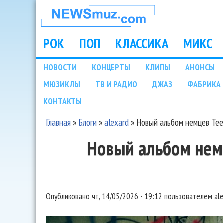
НОВОСТИ
МУЗЫКИ И
РОК
ПОП
КЛАССИКА
МИКС
Main menu
ШОУ БИЗНЕСА
НОВОСТИ
КОНЦЕРТЫ
КЛИПЫ
АНОНСЫ
Подразделы
МЮЗИКЛЫ
ТВ И РАДИО
ДЖАЗ
ФАБРИКА 
NEWSMUZ.COM
КОНТАКТЫ
Главная
»
Блоги
»
alexard
»
Новый альбом немцев Tee
Вы здесь
Новый альбом нем
Опубликовано
чт, 14/05/2026 - 19:12
пользователем
al