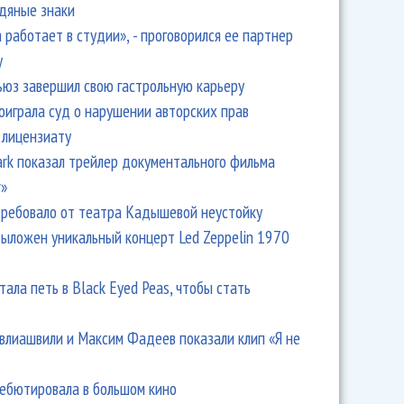
одяные знаки
 работает в студии», - проговорился ее партнер
y
ьюз завершил свою гастрольную карьеру
оиграла суд о нарушении авторских прав
 лицензиату
Park показал трейлер документального фильма
r»
ребовало от театра Кадышевой неустойку
выложен уникальный концерт Led Zeppelin 1970
тала петь в Black Eyed Peas, чтобы стать
влиашвили и Максим Фадеев показали клип «Я не
дебютировала в большом кино