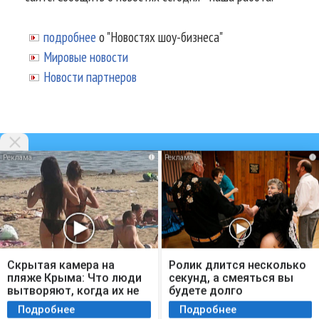
подробнее
о "Новостях шоу-бизнеса"
Мировые новости
Новости партнеров
i
i
© 2002-2026.
Информационное
агентство NEWSmuz - последние
новости шоу-бизнеса России
сегодня
.
Аналитика шоу-бизнеса
,
Фото звезд
Скрытая камера на
Ролик длится несколько
пляже Крыма: Что люди
секунд, а смеяться вы
вытворяют, когда их не
будете долго
видят...
Подробнее
Подробнее