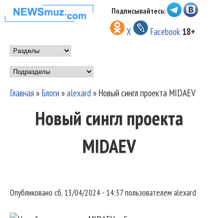
Перейти к основному
Подписывайтесь:
НОВОСТИ
содержанию
X
Facebook
18+
МУЗЫКИ И
Main menu
ШОУ БИЗНЕСА
Подразделы
NEWSMUZ.COM
Главная
»
Блоги
»
alexard
»
Новый сингл проекта MIDAEV
Вы здесь
Новый сингл проекта
MIDAEV
Опубликовано
сб, 13/04/2024 - 14:37
пользователем
alexard