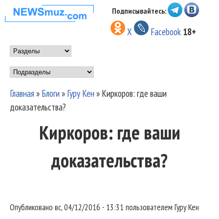
Перейти к основному
Подписывайтесь:
НОВОСТИ
содержанию
X
Facebook
18+
МУЗЫКИ И
Main menu
ШОУ БИЗНЕСА
Подразделы
NEWSMUZ.COM
Главная
»
Блоги
»
Гуру Кен
»
Киркоров: где ваши
Вы здесь
доказательства?
Киркоров: где ваши
доказательства?
Опубликовано
вс, 04/12/2016 - 13:31
пользователем
Гуру Кен