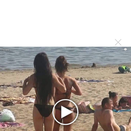
ломбарды вроде сервисов скупки драгоценных камней у
обычных людей.
Как устроен бизнес музыкальных ломбардов
В отличие от классических...
i
Музыка и спорт: как
правильный плейлист
меняет качество тренировки