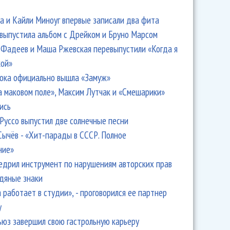
 и Кайли Миноуг впервые записали два фита
 выпустила альбом с Дрейком и Бруно Марсом
Фадеев и Маша Ржевская перевыпустили «Когда я
кой»
ока официально вышла «Замуж»
а маковом поле», Максим Лутчак и «Смешарики»
ись
Руссо выпустил две солнечные песни
Сычёв - «Хит-парады в СССР. Полное
ние»
едрил инструмент по нарушениям авторских прав
одяные знаки
 работает в студии», - проговорился ее партнер
y
ьюз завершил свою гастрольную карьеру