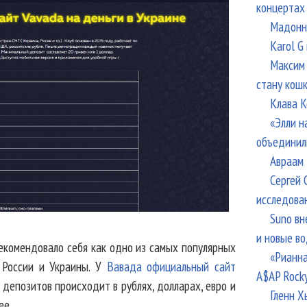
концертах
Мадонна
Karol G
Максим 
стану кош
Клава К
«Элли н
объединил
Авраам 
Сергей 
исследова
Suno вн
и новые в
рекомендовало себя как одно из самых популярных
«Рианна
 России и Украины. У
Вавада официальный сайт
A$AP Rock
 депозитов происходит в рублях, долларах, евро и
Гленн Х
ее.