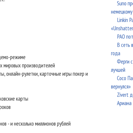
Suno пр
немецкому
Linkin 
«Unshatte
РАО пот
В сеть 
года
 демо-режиме
Ферги с
их мировых производителей
лучшей
ы, онлайн-рулетки, карточные игры покер и
Сосо Па
вернулся»
Zivert 
ковские карты
Ариана 
роков
ов - и несколько миллионов рублей