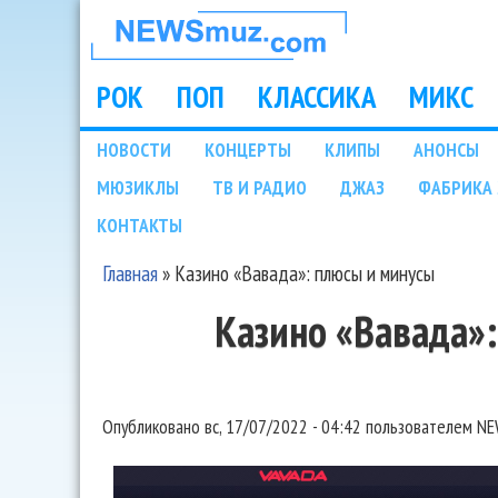
НОВОСТИ
МУЗЫКИ И
РОК
ПОП
КЛАССИКА
МИКС
Main menu
ШОУ БИЗНЕСА
НОВОСТИ
КОНЦЕРТЫ
КЛИПЫ
АНОНСЫ
Подразделы
МЮЗИКЛЫ
ТВ И РАДИО
ДЖАЗ
ФАБРИКА 
NEWSMUZ.COM
КОНТАКТЫ
Главная
»
Казино «Вавада»: плюсы и минусы
Вы здесь
Казино «Вавада»
Опубликовано
вс, 17/07/2022 - 04:42
пользователем
NE