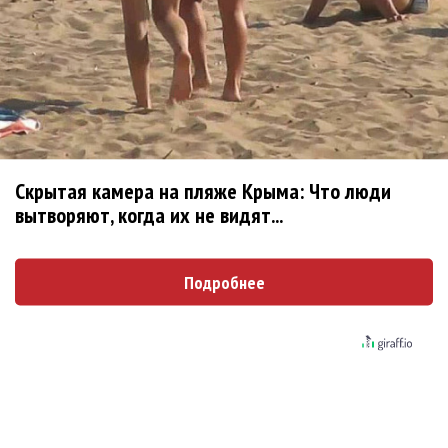
с их репутацией.
Все ли сайты онлайн-ставок рекомендуются?
К сожалению, нет! Как и в любой системе, где происходит
обмен денег, есть нечестные люди, которые пытаются
воспользоваться преимуществами системы и
Скрытая камера на пляже Крыма: Что люди
пользователей. Как было рекомендовано выше, перед
вытворяют, когда их не видят...
внесением денег проверьте надежность букмекера.
Подробнее
ПРОЧИТАЙ НОВОСТИ ПЕРВЫМ:
Похожие новости