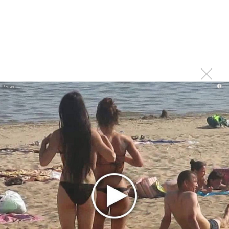
зачастую они очень близки.
Я несовершеннолетний, могу ли я играть в азартные
игры?
Все азартные игры запрещены для несовершеннолетних, и
i
это, конечно, относится к ставкам на спорт. Если вы
несовершеннолетний и хотите делать ставки без денег, вы
можете зарегистрироваться на сайтах бесплатных ставок.
Безопасны ли ставки в Интернете?
Ведущие спортивные онлайн-букмекеры абсолютно
надежны и безопасны. Если вы хотите зарегистрироваться
у других букмекеров, потратьте несколько минут на
изучение того, что говорят их пользователи, и ознакомьтесь