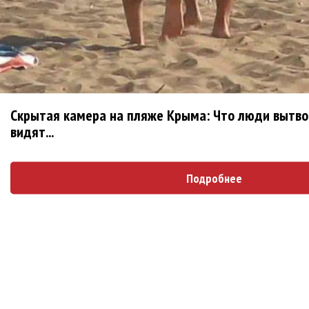
Нюша нашла «Время любить»
«Три дня дождя» просят: «Не смотри
наверх»
Скрытая камера на пляже Крыма: Что люди вытвор
видят...
Блоги
Подробнее
ДИВИЗОР: Я еще не заходил так далеко за...
1 месяц 1 неделя
назад
alexard
Второй альбом киприотов KA'APER
1 месяц 3
недели
назад
alexard
I Am Morbid объявили о российском туре!
2