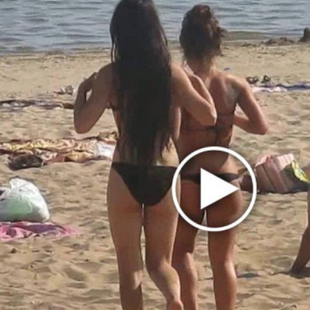
прав немецкому лицензиату
Linkin Park показал трейлер документального
фильма «Unshatter»
РАО потребовало от театра Кадышевой
неустойку
В сеть выложен уникальный концерт Led
Zeppelin 1970 года
Zivert дебютировала в большом кино
Ваня Дмитриенко побил рекорд Егора
Крида, став самым юным артистом,
собравшим Лужники