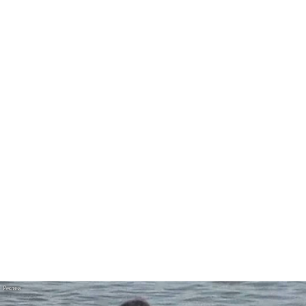
«Элли на маковом поле», Максим Лутчак и
«Смешарики» объединились
Авраам Руссо выпустил две солнечные песни
Сергей Сычёв - «Хит-парады в СССР. Полное
исследование»
«Рианна работает в студии», - проговорился
ее партнер A$AP Rocky
Гленн Хьюз завершил свою гастрольную
карьеру
Suno проиграла суд о нарушении авторских