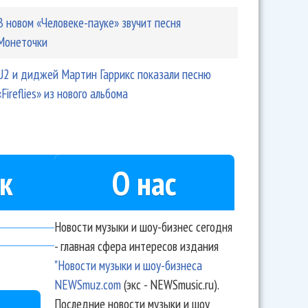
В новом «Человеке-пауке» звучит песня
Монеточки
U2 и диджей Мартин Гаррикс показали песню
«Fireflies» из нового альбома
к
О нас
Новости музыки и шоу-бизнес сегодня
- главная сфера интересов издания
"Новости музыки и шоу-бизнеса
NEWSmuz.com
(экс - NEWSmusic.ru).
Последние новости музыки и шоу