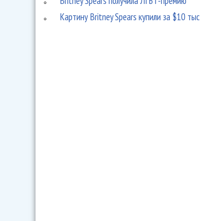
Britney Spears получила ЛГБТ-премию
Картину Britney Spears купили за $10 тыс