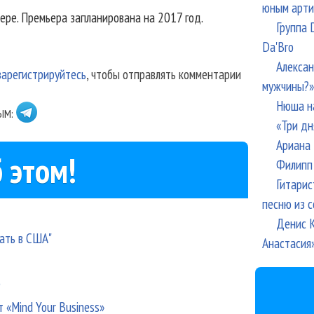
юным арти
ере. Премьера запланирована на 2017 год.
Группа 
Da'Bro
Алексан
зарегистрируйтесь
, чтобы отправлять комментарии
мужчины?»
Нюша н
ЫМ:
«Три дн
Ариана 
 этом!
Филипп 
Гитарис
песню из с
Денис К
пать в США"
Анастасия
е
т «Mind Your Business»