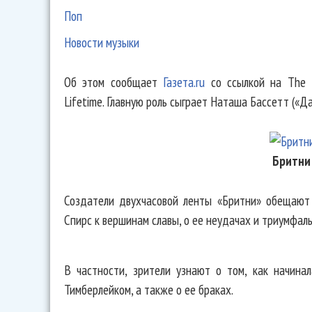
Поп
Новости музыки
Об этом сообщает
Газета.ru
со ссылкой на The H
Lifetime. Главную роль сыграет Наташа Бассетт («Д
Бритни
Создатели двухчасовой ленты «Бритни» обещают
Спирс к вершинам славы, о ее неудачах и триумфал
В частности, зрители узнают о том, как начина
Тимберлейком, а также о ее браках.