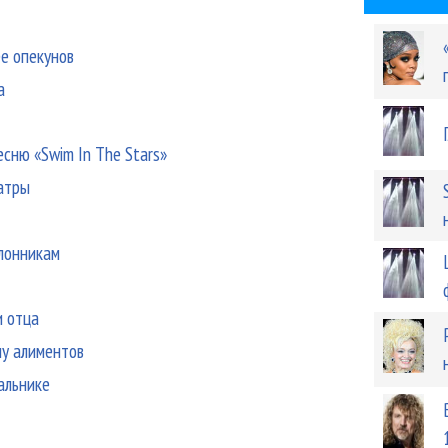
е опекунов
а
есню «Swim In The Stars»
атры
клонникам
и отца
му алиментов
альнике