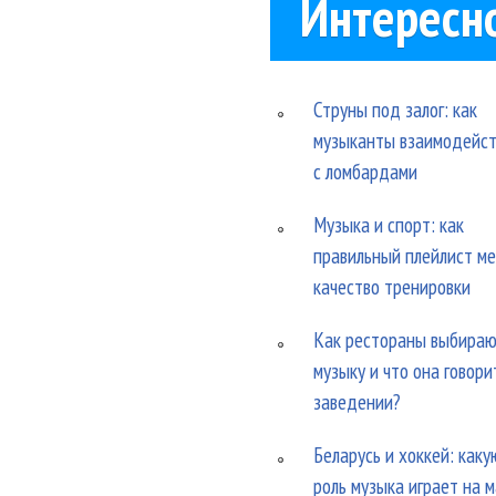
Интересн
Струны под залог: как
музыканты взаимодейс
с ломбардами
Музыка и спорт: как
правильный плейлист м
качество тренировки
Как рестораны выбира
музыку и что она говори
заведении?
Беларусь и хоккей: каку
роль музыка играет на 