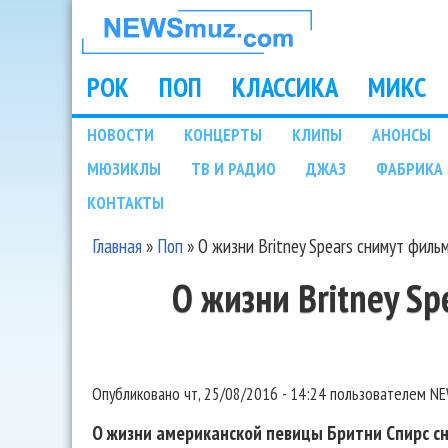
НОВОСТИ
МУЗЫКИ И
РОК
ПОП
КЛАССИКА
МИКС
Main menu
ШОУ БИЗНЕСА
НОВОСТИ
КОНЦЕРТЫ
КЛИПЫ
АНОНСЫ
Подразделы
МЮЗИКЛЫ
ТВ И РАДИО
ДЖАЗ
ФАБРИКА 
NEWSMUZ.COM
КОНТАКТЫ
Главная
»
Поп
»
О жизни Britney Spears снимут филь
Вы здесь
О жизни Britney S
Опубликовано
чт, 25/08/2016 - 14:24
пользователем
NE
О жизни американской певицы Бритни Спирс с