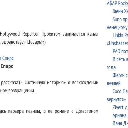
A$AP Rock
Гленн Х
Suno пр
немецкому
ollywood Reporter. Проектом занимается канал
Linkin 
а здравствует Цезарь!»)
«Unshatte
РАО пот
В сеть 
 Спирс
года
Ферги с
 рассказать «истинную историю» о восхождении
лучшей
ьном возвращении.
Сосо Па
вернулся»
Zivert 
лась карьера певицы, о ее романе с Джастином
Ариана 
Ваня Дм