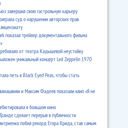
y
ьюз завершил свою гастрольную карьеру
оиграла суд о нарушении авторских прав
 лицензиату
Park показал трейлер документального фильма
r»
ребовало от театра Кадышевой неустойку
выложен уникальный концерт Led Zeppelin 1970
тала петь в Black Eyed Peas, чтобы стать
влиашвили и Максим Фадеев показали клип «Я не
дебютировала в большом кино
Гранде сделает перерыв в публичности
итриенко побил рекорд Егора Крида, став самым