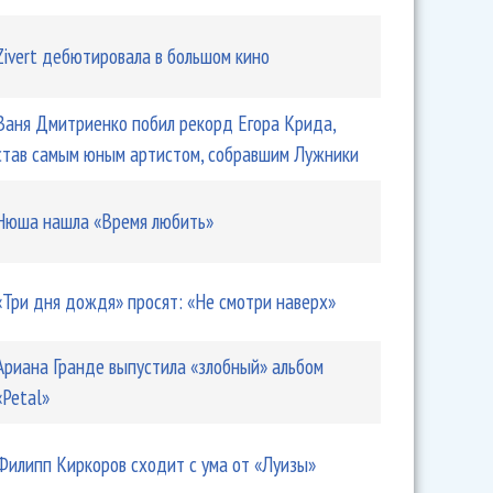
Zivert дебютировала в большом кино
Ваня Дмитриенко побил рекорд Егора Крида,
став самым юным артистом, собравшим Лужники
Нюша нашла «Время любить»
«Три дня дождя» просят: «Не смотри наверх»
Ариана Гранде выпустила «злобный» альбом
«Petal»
Филипп Киркоров сходит с ума от «Луизы»