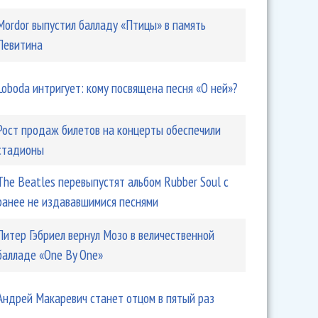
Mordor выпустил балладу «Птицы» в память
Левитина
Loboda интригует: кому посвящена песня «О ней»?
Рост продаж билетов на концерты обеспечили
стадионы
The Beatles перевыпустят альбом Rubber Soul с
ранее не издававшимися песнями
Питер Гэбриел вернул Мозо в величественной
балладе «One By One»
Андрей Макаревич станет отцом в пятый раз