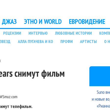
Перейти к основному
содержанию
ДЖАЗ
ЭТНО И WORLD
ЕВРОВИДЕНИЕ
РЕЦЕНЗИИ
ИНТЕРВЬЮ
ЛЮБОВНЫЕ ИСТОРИИ
КОМП
ЗВЕЗД
АЛЛА ПУГАЧЕВА И КО
ПРОФИ
АРТИСТЫ
О 
м
pears снимут фильм
Suno вн
WSmuz.com
и новые в
«Рианна
нимут телефильм.