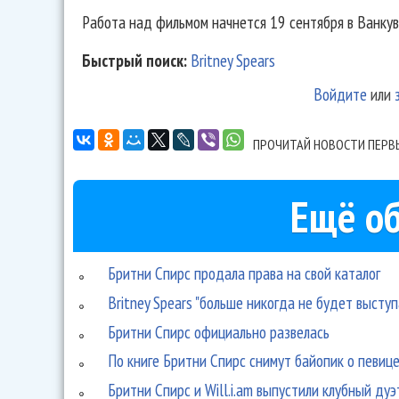
Работа над фильмом начнется 19 сентября в Ванкув
Быстрый поиск:
Britney Spears
Войдите
или
ПРОЧИТАЙ НОВОСТИ ПЕРВ
Ещё об
Бритни Спирс продала права на свой каталог
Britney Spears "больше никогда не будет высту
Бритни Спирс официально развелась
По книге Бритни Спирс снимут байопик о певиц
Бритни Спирс и Will.i.am выпустили клубный дуэ