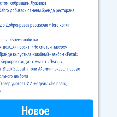
стом, собравшим Лужники
Dabro добилась отмены бренда ресторана
др Добронравов рассказал «Чего хотят
ашла «Время любить»
я дождя» просят: «Не смотри наверх»
Гранде выпустила «злобный» альбом «Petal»
Киркоров сходит с ума от «Луизы»
т Black Sabbath Тони Айомми показал первую
ольного альбома
лявер умоляет ИИ-модель: «Не плачь,
»
Новое