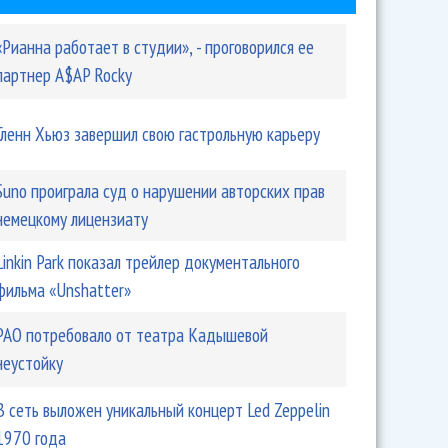
«Рианна работает в студии», - проговорился ее
партнер A$AP Rocky
Гленн Хьюз завершил свою гастрольную карьеру
Suno проиграла суд о нарушении авторских прав
немецкому лицензиату
Linkin Park показал трейлер документального
фильма «Unshatter»
РАО потребовало от театра Кадышевой
неустойку
В сеть выложен уникальный концерт Led Zeppelin
1970 года