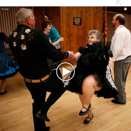
Suno внедрил инструмент по нарушениям авторских
i
прав и новые водяные знаки
«Рианна работает в студии», - проговорился ее
партнер A$AP Rocky
Гленн Хьюз завершил свою гастрольную карьеру
Suno проиграла суд о нарушении авторских прав
немецкому лицензиату
Linkin Park показал трейлер документального фильма
«Unshatter»
РАО потребовало от театра Кадышевой неустойку
В сеть выложен уникальный концерт Led Zeppelin
1970 года
Ферги стала петь в Black Eyed Peas, чтобы стать
лучшей
Сосо Павлиашвили и Максим Фадеев показали клип «Я
не вернулся»