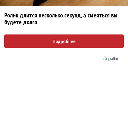
Zivert дебютировала в большом кино
Ролик длится несколько секунд, а смеяться вы
будете долго
Новое
Подробнее
Kara Kross обнимает каждый «Новый день»
Продолжение фильма «Майкл» начнут
снимать уже в этом году
Басист Mötley Crüe признал использование
плейбэка на концертах
Мадонна и Кайли Миноуг впервые записали
два фита