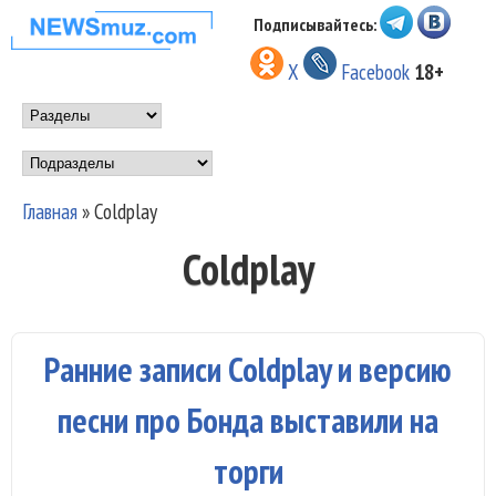
Перейти к основному
Подписывайтесь:
НОВОСТИ
содержанию
X
Facebook
18+
МУЗЫКИ И
Main menu
ШОУ БИЗНЕСА
Подразделы
NEWSMUZ.COM
Главная
»
Coldplay
Вы здесь
Coldplay
Ранние записи Coldplay и версию
песни про Бонда выставили на
торги