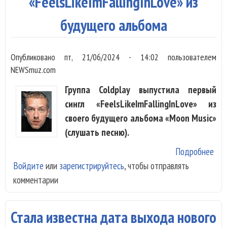
«FeelsLikeImFallingInLove» из
будущего альбома
Опубликовано
пт, 21/06/2024 - 14:02
пользователем
NEWSmuz.com
Группа Coldplay выпустила первый
сингл «FeelsLikeImFallingInLove» из
своего будущего альбома «Moon Music»
(слушать песню).
Подробнее
о C
Войдите
или
зарегистрируйтесь
, чтобы отправлять
«Fe
комментарии
из 
Стала известна дата выхода нового