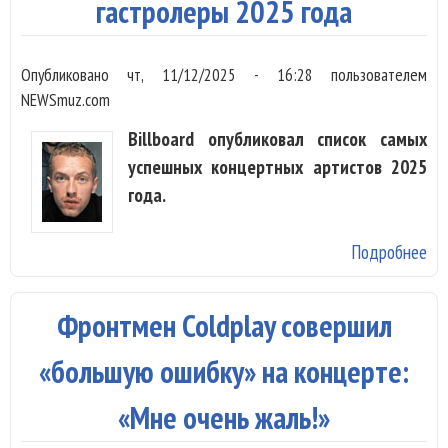
пе
гастролеры 2025 года
Бо
вы
Опубликовано
чт, 11/12/2025 - 16:28
пользователем
на
NEWSmuz.com
Billboard опубликовал список самых
успешных концертных артистов 2025
года.
Подробнее
о 
из
са
Фронтмен Coldplay совершил
ус
га
«большую ошибку» на концерте:
20
«Мне очень жаль!»