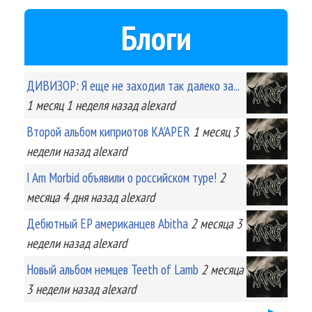
Блоги
ДИВИЗОР: Я еще не заходил так далеко за...
1 месяц 1 неделя
назад
alexard
Второй альбом киприотов KA'APER
1 месяц 3
недели
назад
alexard
I Am Morbid объявили о российском туре!
2
месяца 4 дня
назад
alexard
Дебютный EP американцев Abitha
2 месяца 3
недели
назад
alexard
Новый альбом немцев Teeth of Lamb
2 месяца
3 недели
назад
alexard