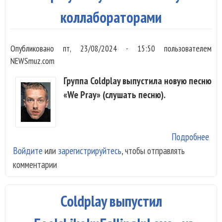
кон
коллабораторами
Опубликовано
пт, 23/08/2024 - 15:50
пользователем
NEWSmuz.com
Группа Coldplay выпустила новую песню
«We Pray» (слушать песню).
Подробнее
о C
Войдите
или
зарегистрируйтесь
, чтобы отправлять
вып
комментарии
Pra
кол
Coldplay выпустил