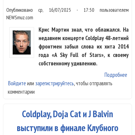
Опубликовано
ср, 16/07/2025 - 17:50
пользователем
NEWSmuz.com
Крис Мартин знал, что облажался. На
недавнем концерте Coldplay 48-летний
фронтмен забыл слова их хита 2014
года «A Sky Full of Stars», к своему
собственному удивлению.
Подробнее
о
Войдите
или
зарегистрируйтесь
, чтобы отправлять
Фр
комментарии
Col
сов
«бо
Coldplay, Doja Cat и J Balvin
оши
на
выступили в финале Клубного
кон