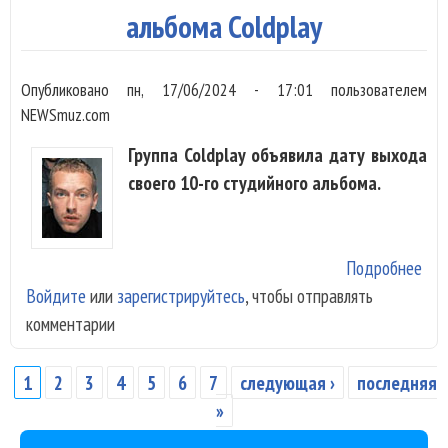
альбома Coldplay
Опубликовано
пн, 17/06/2024 - 17:01
пользователем
NEWSmuz.com
Группа Coldplay объявила дату выхода
своего 10-го студийного альбома.
Подробнее
о С
Войдите
или
зарегистрируйтесь
, чтобы отправлять
изв
комментарии
дат
вых
нов
1
2
3
4
5
6
7
следующая ›
последняя
Страницы
аль
»
Col