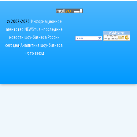
© 2002-2026.
Информационное
агентство NEWSmuz - последние
новости шоу-бизнеса России
сегодня
.
Аналитика шоу-бизнеса
,
Фото звезд