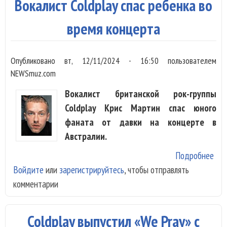
Вокалист Coldplay спас ребенка во
кли
«Th
время концерта
Kar
Kid
Опубликовано
вт, 12/11/2024 - 16:50
пользователем
NEWSmuz.com
Вокалист британской рок-группы
Coldplay Крис Мартин спас юного
фаната от давки на концерте в
Австралии.
Подробнее
о
Войдите
или
зарегистрируйтесь
, чтобы отправлять
Вок
комментарии
Col
спа
реб
Coldplay выпустил «We Pray» с
во 