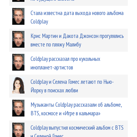
Стала известна дата выхода нового альбома
Coldplay
Крис Мартин и Дакота Джонсон прогулялись
вместе по пляжу Малибу
Coldplay рассказал про кукольных
инопланет-артистов
Coldplay и Селена Гомес летают по Нью-
Йорку в поисках любви
Музыканты Coldplay рассказали об альбоме,
BTS, космосе и «Игре в кальмара»
Coldplay выпустил космический альбом с BTS
и Селеной Гомес