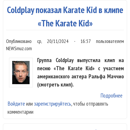
фил
Coldplay показал Karate Kid в клипе
«Al
Lov
«The Karate Kid»
ком
Ди
Опубликовано
ср, 20/11/2024 - 16:57
пользователем
Ва
NEWSmuz.com
Да
Группа Coldplay выпустила клип на
песню «The Karate Kid» с участием
американского актера Ральфа Маччио
(смотреть клип).
Подробнее
о
Войдите
или
зарегистрируйтесь
, чтобы отправлять
Col
комментарии
пок
Kar
Kid 