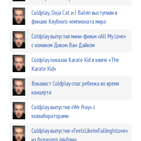
Coldplay, Doja Cat и J Balvin выступили в
финале Клубного чемпионата мира
Coldplay выпустил мини-фильм «All My Love»
с комиком Диком Ван Дайком
Coldplay показал Karate Kid в клипе «The
Karate Kid»
Вокалист Coldplay спас ребенка во время
концерта
Coldplay выпустил «We Pray» с
коллабораторами
Coldplay выпустил «FeelsLikeImFallingInLove»
из будущего альбома