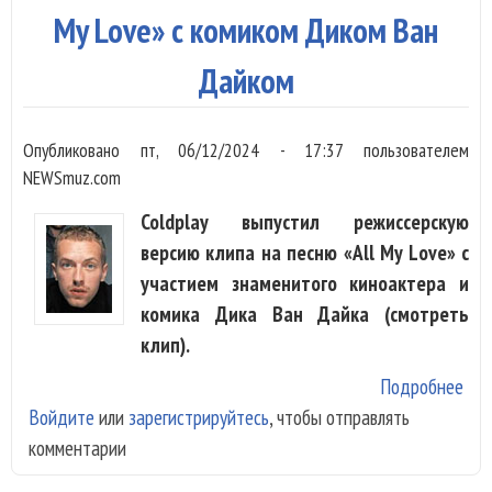
чем
My Love» с комиком Диком Ван
мир
Дайком
Опубликовано
пт, 06/12/2024 - 17:37
пользователем
NEWSmuz.com
Coldplay выпустил режиссерскую
версию клипа на песню «All My Love» с
участием знаменитого киноактера и
комика Дика Ван Дайка (смотреть
клип).
Подробнее
о
Войдите
или
зарегистрируйтесь
, чтобы отправлять
Col
комментарии
вып
мин