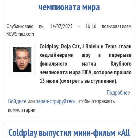
чемпионата мира
«М
оче
жал
Опубликовано
пн, 14/07/2025 - 16:16
пользователем
NEWSmuz.com
Coldplay, Doja Cat, J Balvin и Tems стали
хедлайнерами шоу в перерыве
финального матча Клубного
чемпионата мира FIFA, которое прошло
13 июля (смотреть выступления).
Подробнее
о C
Войдите
или
зарегистрируйтесь
, чтобы отправлять
Doj
комментарии
Bal
выс
в ф
Coldplay выпустил мини-фильм «All
Клу