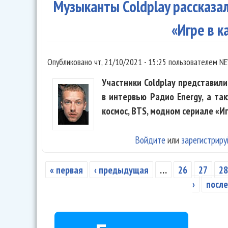
Музыканты Coldplay рассказал
«Игре в 
Опубликовано
чт, 21/10/2021 - 15:25
пользователем
NE
Участники Coldplay представил
в интервью Радио Energy, а та
космос, BTS, модном сериале «Иг
Войдите
или
зарегистриру
« первая
‹ предыдущая
…
26
27
2
Страницы
›
после