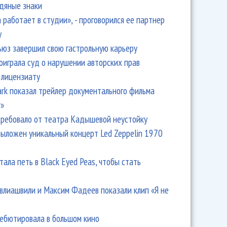
одяные знаки
 работает в студии», - проговорился ее партнер
y
ьюз завершил свою гастрольную карьеру
оиграла суд о нарушении авторских прав
 лицензиату
пел перед Натальей Орейро на испанском
Park показал трейлер документального фильма
r»
ребовало от театра Кадышевой неустойку
выложен уникальный концерт Led Zeppelin 1970
тала петь в Black Eyed Peas, чтобы стать
влиашвили и Максим Фадеев показали клип «Я не
дебютировала в большом кино