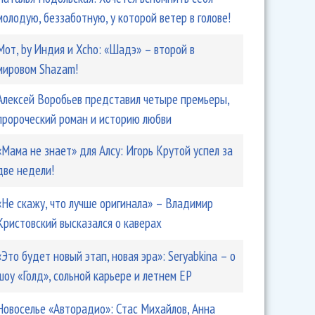
молодую, беззаботную, у которой ветер в голове!
Мот, by Индия и Xcho: «Шадэ» – второй в
мировом Shazam!
Алексей Воробьев представил четыре премьеры,
пророческий роман и историю любви
«Мама не знает» для Алсу: Игорь Крутой успел за
две недели!
спела о жертве абьюза!
«Не скажу, что лучше оригинала» – Владимир
Кристовский высказался о каверах
«Это будет новый этап, новая эра»: Seryabkina – о
шоу «Голд», сольной карьере и летнем EP
Новоселье «Авторадио»: Стас Михайлов, Анна