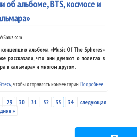
и об альбоме, BTS, космосе и
кальмара»
WSmuz.com
и концепцию альбома «Music Of The Spheres»
кже рассказали, что они думают о полетах в
ра в кальмара» и многом другом.
йтесь
, чтобы отправлять комментарии
Подробнее
о Музыканты Col
кальмара»
8
29
30
31
32
33
34
следующая
дняя »