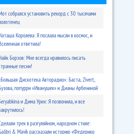
Мот собрался установить рекорд с 30 тысячами
полотенец
Наташа Королева: Я послала мысли в космос, и
Вселенная ответила!
Найк Борзов: Мне всегда нравилось писать
странные песни!
«Большая Дискотека Авторадио»: Баста, Zivert,
РМГ создают объединенный сейлз-хаус в Санкт-
Бузова, попурри «Иванушек» и Дианы Арбениной
Seryabkina и Дима Урих: Я позвонила, и все
закрутилось!
Сделали трек в разгуляйном, народном стиле:
Galibri & Mavik рассказали историю «Федерико