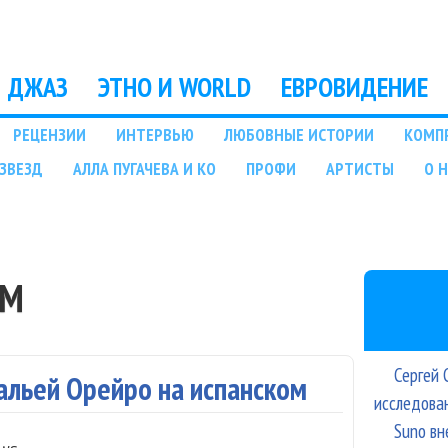
Перейти к основному
содержанию
ДЖАЗ
ЭТНО И WORLD
ЕВРОВИДЕНИЕ
РЕЦЕНЗИИ
ИНТЕРВЬЮ
ЛЮБОВНЫЕ ИСТОРИИ
КОМП
ЗВЕЗД
АЛЛА ПУГАЧЕВА И КО
ПРОФИ
АРТИСТЫ
О 
ПМ
Сергей 
альей Орейро на испанском
исследова
Suno вн