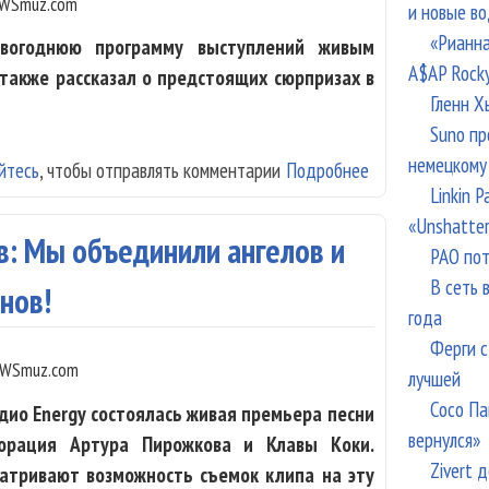
WSmuz.com
и новые в
«Рианна
вогоднюю программу выступлений живым
A$AP Rock
 также рассказал о предстоящих сюрпризах в
Гленн Х
Suno пр
немецкому
йтесь
, чтобы отправлять комментарии
Подробнее
о Дима Билан с
Linkin 
«Unshatte
в: Мы объединили ангелов и
РАО пот
В сеть 
нов!
года
Ферги с
WSmuz.com
лучшей
Сосо Па
дио Energy состоялась живая премьера песни
вернулся»
борация Артура Пирожкова и Клавы Коки.
Zivert 
атривают возможность съемок клипа на эту