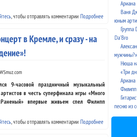
Ариана 
Ваня Дм
йтесь
, чтобы отправлять комментарии
Подробнее
о Клава Кока и
юным арти
Группа 
церт в Кремле, и сразу - на
Da'Bro
Алексан
дение»!
мужчины?»
Нюша н
«Три дн
WSmuz.com
Ариана 
лся 9-часовой праздничный музыкальный
Филипп 
 артистов в честь суперфинала игры «Много
Гитарис
«Раненый» впервые живьем спел Филипп
песню из с
йтесь
, чтобы отправлять комментарии
Подробнее
о Филипп Киркор
«Евровидение»!