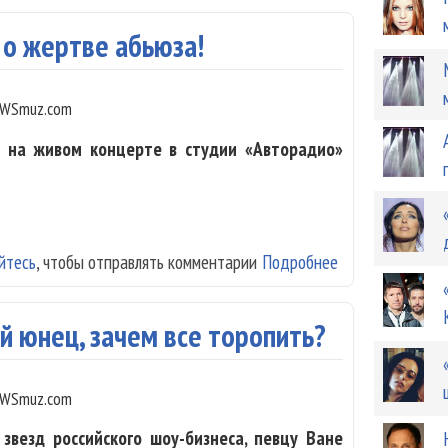
 о жертве абьюза!
WSmuz.com
 на живом концерте в студии «Авторадио»
йтесь
, чтобы отправлять комментарии
Подробнее
о Ани Лорак: Я 
й юнец, зачем все торопить?
WSmuz.com
звезд российского шоу-бизнеса, певцу Ване