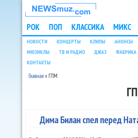
НОВОСТИ
МУЗЫКИ И
РОК
ПОП
КЛАССИКА
МИКС
Main menu
ШОУ БИЗНЕСА
НОВОСТИ
КОНЦЕРТЫ
КЛИПЫ
АНОНСЫ
Подразделы
МЮЗИКЛЫ
ТВ И РАДИО
ДЖАЗ
ФАБРИКА 
NEWSMUZ.COM
КОНТАКТЫ
Главная
»
ГПМ
Вы здесь
Г
Дима Билан спел перед Нат