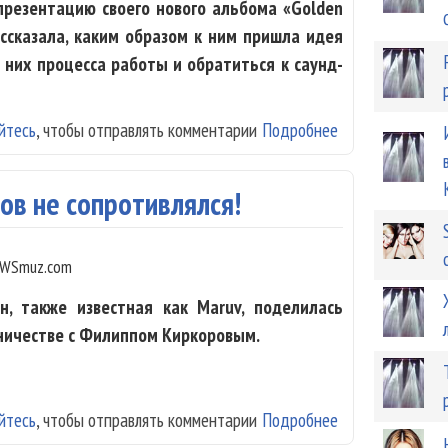
 презентацию своего нового альбома «Golden
ассказала, каким образом к ним пришла идея
 них процесса работы и обратиться к саунд-
йтесь
, чтобы отправлять комментарии
Подробнее
о The Hatters: 
ов не сопротивлялся!
WSmuz.com
н, также известная как Maruv, поделилась
ничестве с Филиппом Киркоровым.
йтесь
, чтобы отправлять комментарии
Подробнее
о Maruv: Филипп