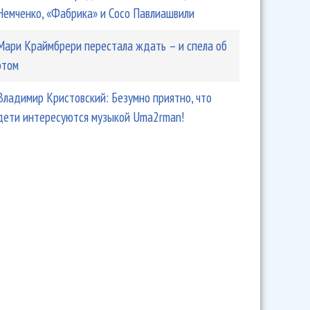
Немченко, «Фабрика» и Сосо Павлиашвили
Мари Краймбрери перестала ждать – и спела об
этом
ко: Я 16-летний юнец, зачем все торопить?
Владимир Кристовский: Безумно приятно, что
дети интересуются музыкой Uma2rman!
ун скоро выпустит новый сингл и видео