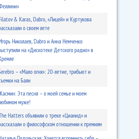
Феллини»
Filatov & Karas, Dabro, «Лицей» и Куртукова
рассказали о своем лете
Maruv такая властная, что просто ужас!
Игорь Николаев, Dabro и Анна Немченко
выступили на «Дискотеке Детского радио» в
Кремле
Serebro – «Мало огня»: 20-летие, трибьют и
съемки на Бали
Жасмин: Эта песня – о моей семье и моем
любимом муже!
The Hatters объявили о треке «Цианид» и
рассказали о философском отношении к премиям
 Киркоров не сопротивлялся!
Наталья Подольская: Хочется вспомнить себя –