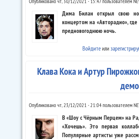
Опубликовано
чт, 30/12/2021 - 15:47
пользователем
NE
Дима Билан открыл свою но
концертом на «Авторадио», где
предновогоднюю ночь.
Войдите
или
зарегистриру
Клава Кока и Артур Пирожко
демо
Опубликовано
чт, 23/12/2021 - 21:04
пользователем
NE
В «Шоу с Чёрным Перцем» на Ра
«Хочешь». Это первая колла
Популярные артисты уже рассм