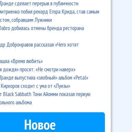
Гранде сделает перерыв в публичности
итриенко побил рекорд Егора Крида, став самым
 Артур Пирожков: Мы объединили ангелов и демонов!
стом, собравшим Лужники
Dabro добилась отмены бренда ресторана
др Добронравов рассказал «Чего хотят
ашла «Время любить»
я дождя» просят: «Не смотри наверх»
Гранде выпустила «злобный» альбом «Petal»
Киркоров сходит с ума от «Луизы»
т Black Sabbath Тони Айомми показал первую
ольного альбома
ов: Сыграю концерт в Кремле, и сразу - на
Новое