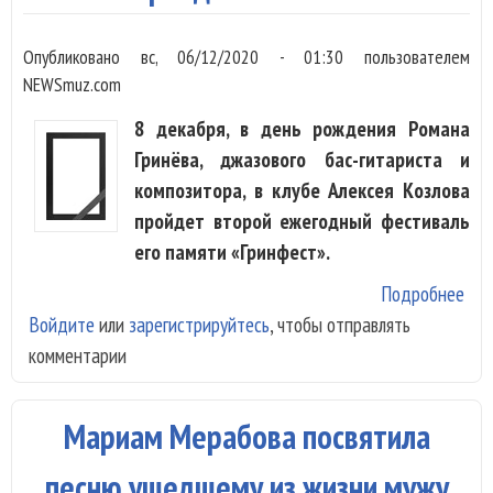
Опубликовано
вс, 06/12/2020 - 01:30
пользователем
NEWSmuz.com
8 декабря, в день рождения Романа
Гринёва, джазового бас-гитариста и
композитора, в клубе Алексея Козлова
пройдет второй ежегодный фестиваль
его памяти «Гринфест».
Подробнее
о
Войдите
или
зарегистрируйтесь
, чтобы отправлять
«Гр
комментарии
пам
Ром
Гри
Мариам Мерабова посвятила
про
Мос
песню ушедшему из жизни мужу