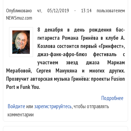
Опубликовано
чт, 05/12/2019 - 13:14
пользователем
NEWSmuz.com
8 декабря в день рождения бас-
гитариста Романа Гринёва в клубе А.
Козлова состоится первый «Гринфест»,
джаз-фанк-афро-блюз фестиваль с
участием звезд джаза Мариам
Мерабовой, Сергея Манукяна и многих других.
Прозвучит авторская музыка Гринёва: проекты Fusion
Port и Funk You.
Подробнее
о П
Войдите
или
зарегистрируйтесь
, чтобы отправлять
«Гр
комментарии
соб
Мер
Ман