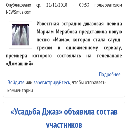
Опубликовано
ср, 21/11/2018 - 09:53
пользователем
NEWSmuz.com
Известная эстрадно-джазовая певица
Мариам Мерабова представила новую
песню «Мама», которая стала саунд-
треком к одноименному сериалу,
премьера которого состоялась на телеканале
«Домашний».
Подробнее
о М
Войдите
или
зарегистрируйтесь
, чтобы отправлять
Мер
комментарии
спе
мам
«Усадьба Джаз» объявила состав
участников