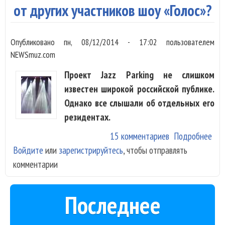
от других участников шоу «Голос»?
Опубликовано
пн, 08/12/2014 - 17:02
пользователем
NEWSmuz.com
Проект Jazz Parking не слишком
известен широкой российской публике.
Однако все слышали об отдельных его
резидентах.
15 комментариев
Подробнее
о Ч
Войдите
или
зарегистрируйтесь
, чтобы отправлять
отл
комментарии
арт
Jaz
Par
Последнее
дру
уча