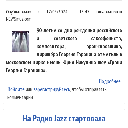
Опубликовано
сб, 17/08/2024 - 13:47
пользователем
NEWSmuz.com
90-летие со дня рождения российского
и советского саксофониста,
композитора, аранжировщика,
дирижёра Георгия Гараняна отметили в
московском цирке имени Юрия Никулина шоу «Грани
Георгия Гараняна».
Подробнее
о «
Войдите
или
зарегистрируйтесь
, чтобы отправлять
Гео
комментарии
Гар
шоу
чес
На Радио Jazz стартовала
лет