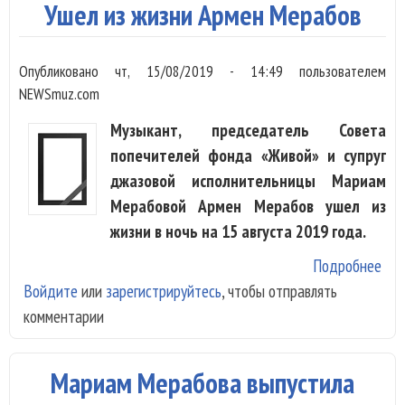
Ушел из жизни Армен Мерабов
Лах
Опубликовано
чт, 15/08/2019 - 14:49
пользователем
NEWSmuz.com
Музыкант, председатель Совета
попечителей фонда «Живой» и супруг
джазовой исполнительницы Мариам
Мерабовой Армен Мерабов ушел из
жизни в ночь на 15 августа 2019 года.
Подробнее
о У
Войдите
или
зарегистрируйтесь
, чтобы отправлять
из
комментарии
жиз
Арм
Мер
Мариам Мерабова выпустила