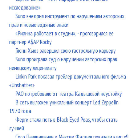
исследование»
Suno внедрил инструмент по нарушениям авторских
прав и новые водяные знаки
«Рианна работает в студии», - проговорился ее
партнер A$AP Rocky
Гленн Хьюз завершил свою гастрольную карьеру
Suno проиграла суд о нарушении авторских прав
немецкому лицензиату
Linkin Park показал трейлер документального фильма
«Unshatter»
РАО потребовало от театра Кадышевой неустойку
В сеть выложен уникальный концерт Led Zeppelin
1970 года
Ферги стала петь в Black Eyed Peas, чтобы стать
лучшей
Сосо Павлиашвили и Максим Фадеев показали клип «Я