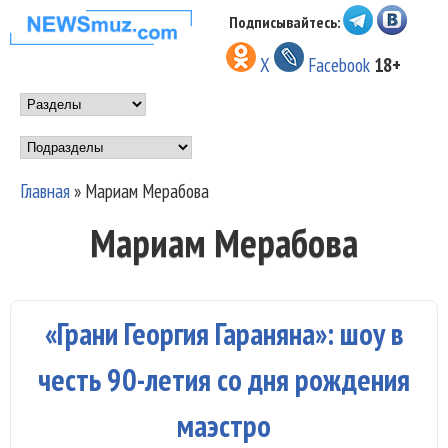
Перейти к основному
Подписывайтесь:
НОВОСТИ
содержанию
X
Facebook
18+
МУЗЫКИ И
Main menu
ШОУ БИЗНЕСА
Подразделы
NEWSMUZ.COM
Главная
»
Мариам Мерабова
Вы здесь
Мариам Мерабова
«Грани Георгия Гараняна»: шоу в
честь 90-летия со дня рождения
маэстро