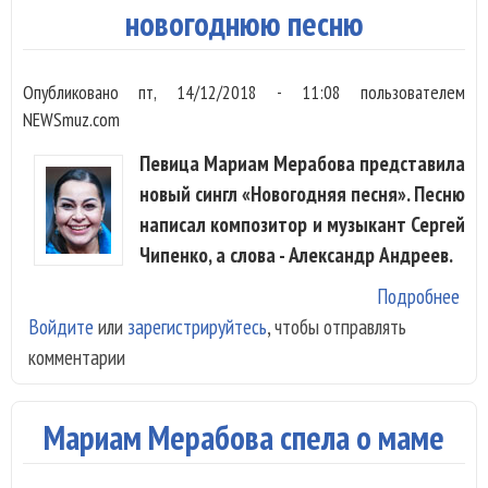
новогоднюю песню
Опубликовано
пт, 14/12/2018 - 11:08
пользователем
NEWSmuz.com
Певица Мариам Мерабова представила
новый сингл «Новогодняя песня». Песню
написал композитор и музыкант Сергей
Чипенко, а слова - Александр Андреев.
Подробнее
о М
Войдите
или
зарегистрируйтесь
, чтобы отправлять
Мер
комментарии
вып
нов
пес
Мариам Мерабова спела о маме