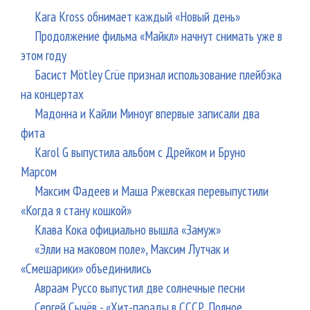
шо
Kara Kross обнимает каждый «Новый день»
«Го
Продолжение фильма «Майкл» начнут снимать уже в
этом году
Басист Mötley Crüe признал использование плейбэка
на концертах
Мадонна и Кайли Миноуг впервые записали два
фита
Karol G выпустила альбом с Дрейком и Бруно
Марсом
Максим Фадеев и Маша Ржевская перевыпустили
«Когда я стану кошкой»
Клава Кока официально вышла «Замуж»
«Элли на маковом поле», Максим Лутчак и
«Смешарики» объединились
Авраам Руссо выпустил две солнечные песни
Сергей Сычёв - «Хит-парады в СССР. Полное