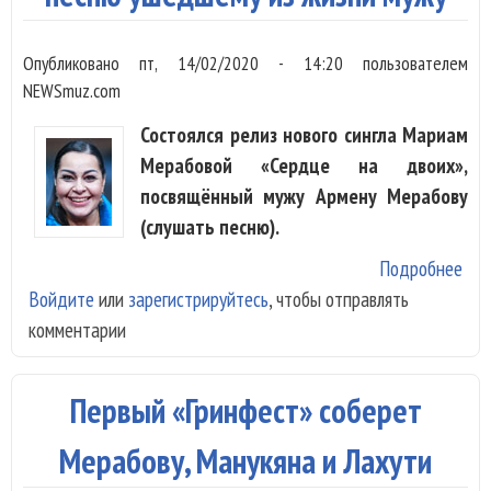
Опубликовано
пт, 14/02/2020 - 14:20
пользователем
NEWSmuz.com
Состоялся релиз нового сингла Мариам
Мерабовой «Сердце на двоих»,
посвящённый мужу Армену Мерабову
(слушать песню).
Подробнее
о М
Войдите
или
зарегистрируйтесь
, чтобы отправлять
Мер
комментарии
пос
пес
уш
Первый «Гринфест» соберет
из 
муж
Мерабову, Манукяна и Лахути