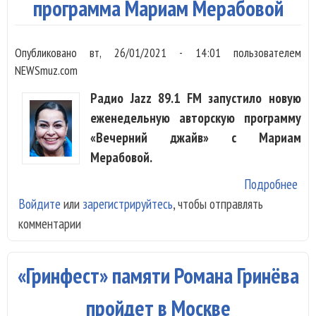
дня
программа Мариам Мерабовой
рож
маэ
Опубликовано
вт, 26/01/2021 - 14:01
пользователем
NEWSmuz.com
Радио Jazz 89.1 FM запустило новую
еженедельную авторскую программу
«Вечерний джайв» с Мариам
Мерабовой.
Подробнее
о Н
Войдите
или
зарегистрируйтесь
, чтобы отправлять
Jaz
комментарии
ста
про
Ма
«Гринфест» памяти Романа Гринёва
Мер
пройдет в Москве