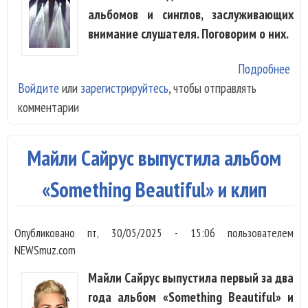
альбомов и синглов, заслуживающих
внимание слушателя. Поговорим о них.
Подробнее
о О
Войдите
или
зарегистрируйтесь
, чтобы отправлять
рел
комментарии
нед
Ма
Сай
Майли Сайрус выпустила альбом
Ast
Дми
«Something Beautiful» и клип
Phar
Опубликовано
пт, 30/05/2025 - 15:06
пользователем
NEWSmuz.com
Майли Сайрус выпустила первый за два
года альбом «Something Beautiful» и