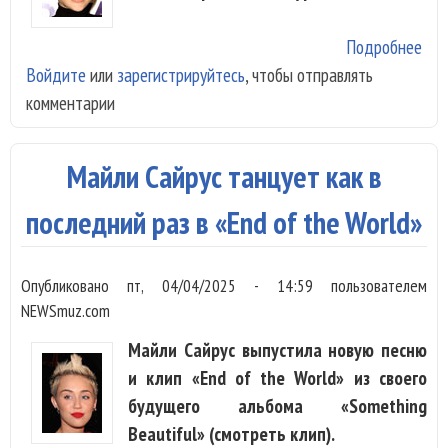
Подробнее
о М
Войдите
или
зарегистрируйтесь
, чтобы отправлять
Сай
комментарии
мо
еха
тур
Майли Сайрус танцует как в
сос
здо
последний раз в «End of the World»
Опубликовано
пт, 04/04/2025 - 14:59
пользователем
NEWSmuz.com
Майли Сайрус выпустила новую песню
и клип «End of the World» из своего
будущего альбома «Something
Beautiful» (смотреть клип).