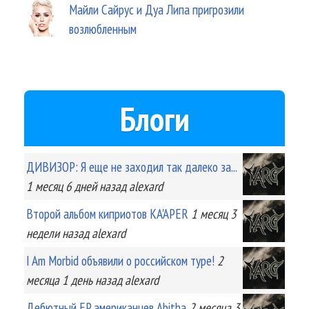
Майли Сайрус и Дуа Липа пригрозили
возлюбленным
Блоги
ДИВИЗОР: Я еще не заходил так далеко за...
1 месяц 6 дней
назад
alexard
Второй альбом киприотов KA'APER
1 месяц 3
недели
назад
alexard
I Am Morbid объявили о российском туре!
2
месяца 1 день
назад
alexard
Дебютный EP американцев Abitha
2 месяца 3