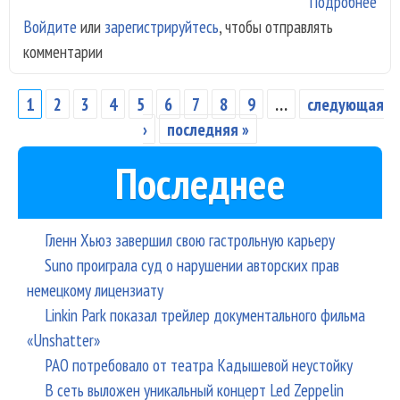
Подробнее
о М
Войдите
или
зарегистрируйтесь
, чтобы отправлять
Сай
комментарии
пок
нач
нов
1
2
3
4
5
6
7
8
9
…
следующая
Страницы
аль
›
последняя »
Последнее
Гленн Хьюз завершил свою гастрольную карьеру
Suno проиграла суд о нарушении авторских прав
немецкому лицензиату
Linkin Park показал трейлер документального фильма
«Unshatter»
РАО потребовало от театра Кадышевой неустойку
В сеть выложен уникальный концерт Led Zeppelin