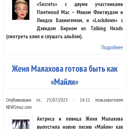
«Secrets» с двумя участниками
Fleetwood Mac – Миком Флитвудом и
Линдси Бакингемом, и «Lockdown» с
Дэвидом Бирном из Talking Heads
(смотреть клип и слушать альбом).
Подробнее
о 
Са
по
Женя Малахова готова быть как
пе
Fl
«Майли»
Ma
Tal
Опубликовано
пт, 25/07/2025 - 14:11
пользователем
He
NEWSmuz.com
Актриса и певица Женя Малахова
выпустила новую песню «Майли» как