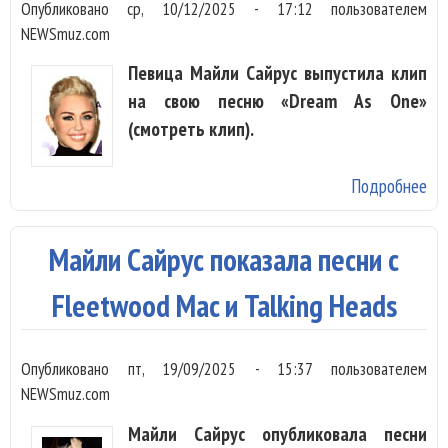
«Х
Опубликовано
ср, 10/12/2025 - 17:12
пользователем
Мо
NEWSmuz.com
Певица Майли Сайрус выпустила клип
на свою песню «Dream As One»
(смотреть клип).
Подробнее
о 
Са
по
Майли Сайрус показала песни с
ка
тр
Fleetwood Mac и Talking Heads
«А
в к
Опубликовано
пт, 19/09/2025 - 15:37
пользователем
«D
NEWSmuz.com
On
Майли Сайрус опубликовала песни