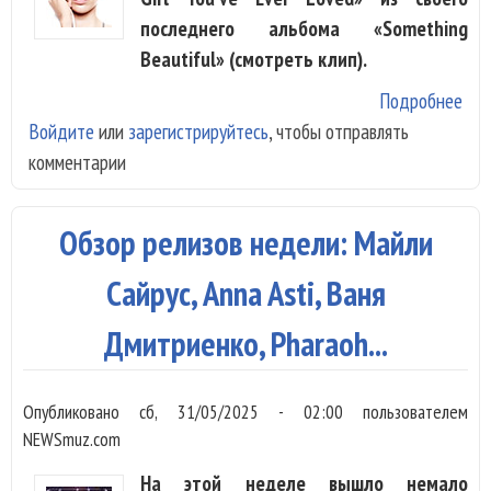
последнего альбома «Something
Beautiful» (смотреть клип).
Подробнее
о М
Войдите
или
зарегистрируйтесь
, чтобы отправлять
Сай
комментарии
вып
кли
На
Обзор релизов недели: Майли
Кэм
Сайрус, Anna Asti, Ваня
Дмитриенко, Pharaoh...
Опубликовано
сб, 31/05/2025 - 02:00
пользователем
NEWSmuz.com
На этой неделе вышло немало