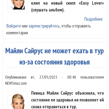
клип на новый сингл «Easy Lover»
(слушать альбом).
Подробнее
о М
Войдите
или
зарегистрируйтесь
, чтобы отправлять
Сай
комментарии
вып
аль
«So
Майли Сайрус не может ехать в тур
Bea
и к
из-за состояния здоровья
Опубликовано
вт, 27/05/2025 - 00:48
пользователем
NEWSmuz.com
Певица Майли Сайрус объяснила, что
состояние ее здоровья не позволяет ей
снова отправиться в тур.