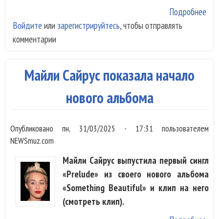
Подробнее
о М
Войдите
или
зарегистрируйтесь
, чтобы отправлять
Сай
комментарии
тан
как
пос
Майли Сайрус показала начало
раз
of 
нового альбома
Wor
Опубликовано
пн, 31/03/2025 - 17:31
пользователем
NEWSmuz.com
Майли Сайрус выпустила первый сингл
«Prelude» из своего нового альбома
«Something Beautiful» и клип на него
(смотреть клип).