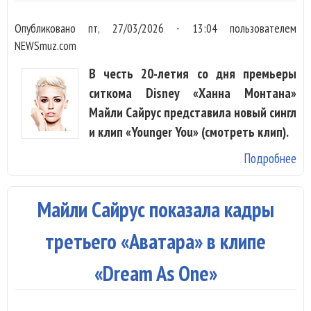
Опубликовано
пт, 27/03/2026 - 13:04
пользователем
NEWSmuz.com
В честь 20-летия со дня премьеры
ситкома Disney «Ханна Монтана»
Майли Сайрус представила новый сингл
и клип «Younger You» (смотреть клип).
Подробнее
о 
Са
вы
Майли Сайрус показала кадры
«Y
You
третьего «Аватара» в клипе
че
«Dream As One»
ле
се