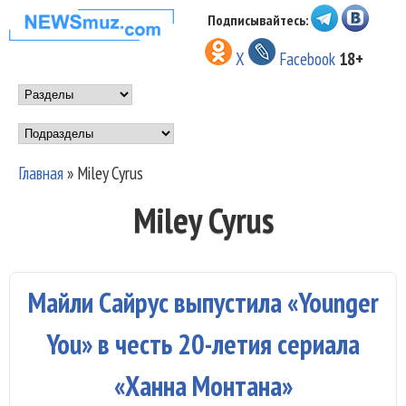
Перейти к основному
Подписывайтесь:
НОВОСТИ
содержанию
X
Facebook
18+
МУЗЫКИ И
Main menu
ШОУ БИЗНЕСА
Подразделы
NEWSMUZ.COM
Главная
»
Miley Cyrus
Вы здесь
Miley Cyrus
Майли Сайрус выпустила «Younger
You» в честь 20-летия сериала
«Ханна Монтана»