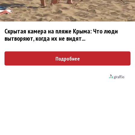
Мадонна и Кайли Миноуг впервые записали
два фита
Скрытая камера на пляже Крыма: Что люди
Karol G выпустила альбом с Дрейком и Бруно
вытворяют, когда их не видят...
Марсом
Максим Фадеев и Маша Ржевская
Подробнее
перевыпустили «Когда я стану кошкой»
Клава Кока официально вышла «Замуж»
«Элли на маковом поле», Максим Лутчак и
«Смешарики» объединились
Авраам Руссо выпустил две солнечные песни