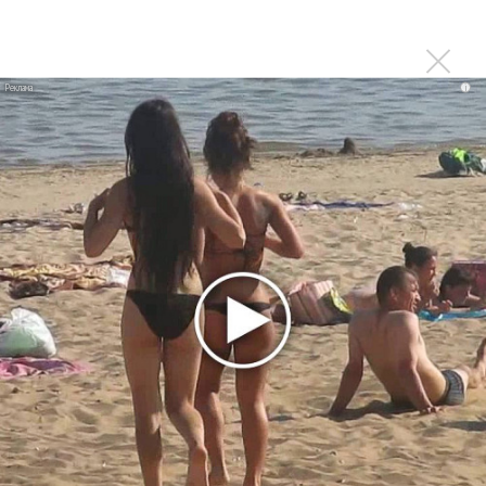
Ферги стала петь в Black Eyed Peas, чтобы стать
лучшей
Сосо Павлиашвили и Максим Фадеев показали клип «Я
i
не вернулся»
Zivert дебютировала в большом кино
Новое
Kara Kross обнимает каждый «Новый день»
Продолжение фильма «Майкл» начнут
снимать уже в этом году
Басист Mötley Crüe признал использование
плейбэка на концертах