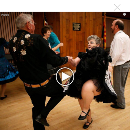
Сергей Сычёв - «Хит-парады в СССР. Полное
исследование»
i
Suno внедрил инструмент по нарушениям авторских
прав и новые водяные знаки
«Рианна работает в студии», - проговорился ее
партнер A$AP Rocky
Гленн Хьюз завершил свою гастрольную карьеру
Suno проиграла суд о нарушении авторских прав
немецкому лицензиату
Linkin Park показал трейлер документального фильма
«Unshatter»
РАО потребовало от театра Кадышевой неустойку
В сеть выложен уникальный концерт Led Zeppelin
1970 года
Ферги стала петь в Black Eyed Peas, чтобы стать
лучшей