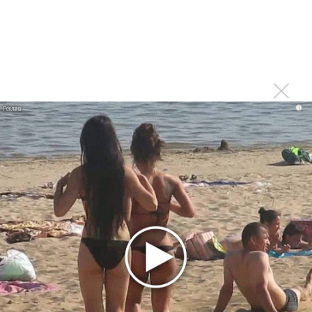
Максим Фадеев и Маша Ржевская перевыпустили
«Когда я стану кошкой»
Клава Кока официально вышла «Замуж»
«Элли на маковом поле», Максим Лутчак и
«Смешарики» объединились
Авраам Руссо выпустил две солнечные песни
i
Сергей Сычёв - «Хит-парады в СССР. Полное
исследование»
Suno внедрил инструмент по нарушениям авторских
прав и новые водяные знаки
«Рианна работает в студии», - проговорился ее
партнер A$AP Rocky
Гленн Хьюз завершил свою гастрольную карьеру
Suno проиграла суд о нарушении авторских прав
немецкому лицензиату
Linkin Park показал трейлер документального фильма