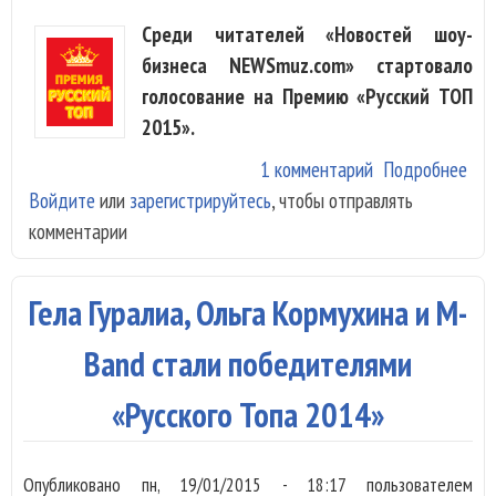
Среди читателей «Новостей шоу-
бизнеса NEWSmuz.com» стартовало
голосование на Премию «Русский ТОП
2015».
1 комментарий
Подробнее
о
Войдите
или
зарегистрируйтесь
, чтобы отправлять
Ста
комментарии
Пре
«Ру
ТОП
Гела Гуралиа, Ольга Кормухина и M-
Band стали победителями
«Русского Топа 2014»
Опубликовано
пн, 19/01/2015 - 18:17
пользователем