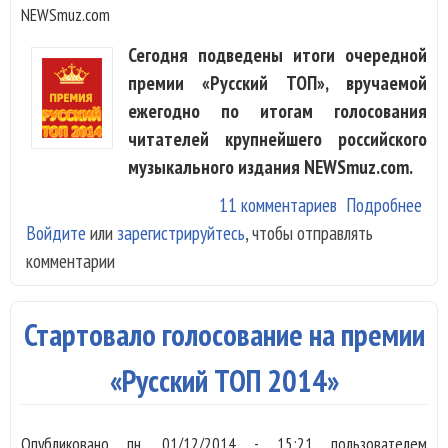
NEWSmuz.com
Сегодня подведены итоги очередной
премии «Русский ТОП», вручаемой
ежегодно по итогам голосования
читателей крупнейшего российского
музыкального издания NEWSmuz.com.
11 комментариев
Подробнее
о Г
Войдите
или
зарегистрируйтесь
, чтобы отправлять
Гур
комментарии
Кор
M-B
поб
Стартовало голосование на премии
«Ру
Топ
«Русский ТОП 2014»
Опубликовано
пн, 01/12/2014 - 15:21
пользователем