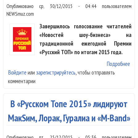
Опубликовано
ср, 30/12/2015 - 04:44
пользователем
NEWSmuz.com
Завершилось голосование читателей
«Новостей шоу-бизнеса» на
традиционной ежегодной Премии
«Русский ТОП» по итогам 2015 года.
Подробнее
о П
Войдите
или
зарегистрируйтесь
, чтобы отправлять
«Ру
комментарии
ТО
20
зав
В «Русском Топе 2015» лидируют
Мак
Гур
МакSим, Лорак, Гуралиа и «M-Band»
Лор
«M-
Опубликовано
пт, 25/12/2015 - 05:36
пользователем