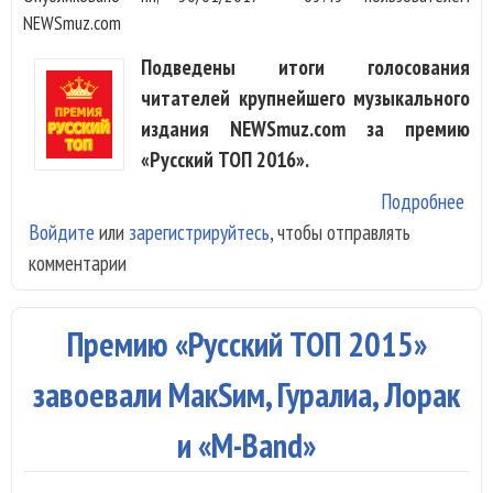
NEWSmuz.com
Подведены итоги голосования
читателей крупнейшего музыкального
издания NEWSmuz.com за премию
«Русский ТОП 2016».
Подробнее
о
Войдите
или
зарегистрируйтесь
, чтобы отправлять
По
комментарии
ито
пре
«Ру
Премию «Русский ТОП 2015»
ТОП
завоевали МакSим, Гуралиа, Лорак
и «M-Band»