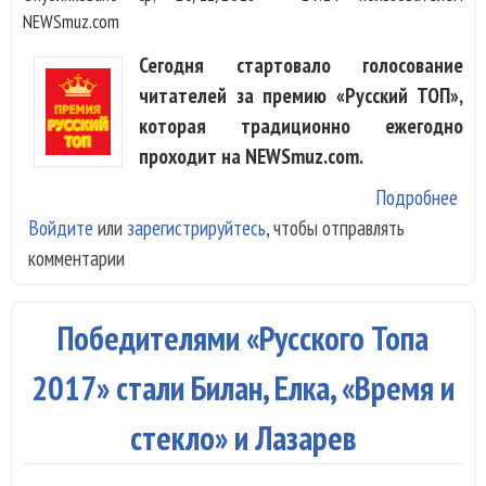
NEWSmuz.com
Сегодня стартовало голосование
читателей за премию «Русский ТОП»,
которая традиционно ежегодно
проходит на NEWSmuz.com.
Подробнее
о
Войдите
или
зарегистрируйтесь
, чтобы отправлять
Ста
комментарии
гол
на 
«Ру
Победителями «Русского Топа
ТОП
2017» стали Билан, Елка, «Время и
стекло» и Лазарев