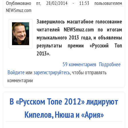
Опубликовано
пт, 28/02/2014 - 11:53
пользователем
NEWSmuz.com
Завершилось масштабное голосование
читателей NEWSmuz.com по итогам
музыкального 2013 года, и объявлены
результаты премии «Русский Топ
2013».
59 комментариев
Подробнее
о
Войдите
или
зарегистрируйтесь
, чтобы отправлять
Кип
комментарии
Гел
Гур
Ир
В «Русском Топе 2012» лидируют
Орт
поб
Кипелов, Нюша и «Ария»
в