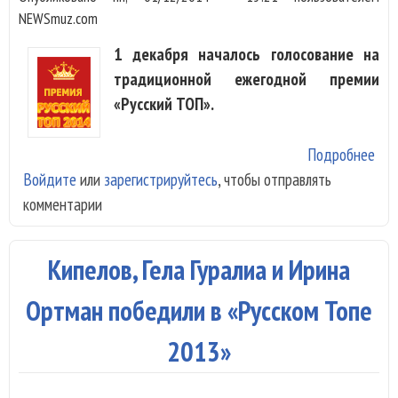
NEWSmuz.com
1 декабря началось голосование на
традиционной ежегодной премии
«Русский ТОП».
Подробнее
о
Войдите
или
зарегистрируйтесь
, чтобы отправлять
Ста
комментарии
гол
на 
«Ру
Кипелов, Гела Гуралиа и Ирина
ТОП
Ортман победили в «Русском Топе
2013»