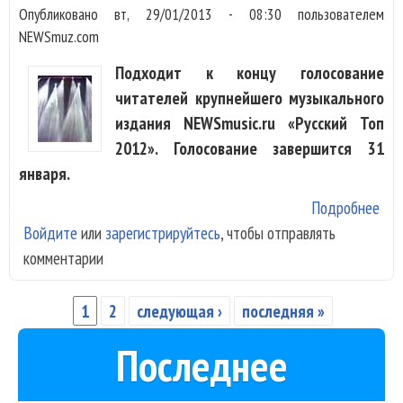
«Ру
Опубликовано
вт, 29/01/2013 - 08:30
пользователем
Топ
NEWSmuz.com
20
Подходит к концу голосование
читателей крупнейшего музыкального
издания NEWSmusic.ru «Русский Топ
2012». Голосование завершится 31
января.
Подробнее
о В
Войдите
или
зарегистрируйтесь
, чтобы отправлять
«Ру
комментарии
Топ
20
лид
1
2
следующая ›
последняя »
Страницы
Кип
Последнее
Ню
«Ар