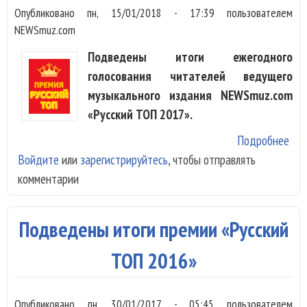
Опубликовано
пн, 15/01/2018 - 17:39
пользователем
NEWSmuz.com
Подведены итоги ежегодного
голосования читателей ведущего
музыкального издания NEWSmuz.com
«Русский ТОП 2017».
Подробнее
о
Войдите
или
зарегистрируйтесь
, чтобы отправлять
Поб
комментарии
«Ру
Топ
ста
Подведены итоги премии «Русский
Елк
сте
ТОП 2016»
Лаз
Опубликовано
пн, 30/01/2017 - 05:45
пользователем