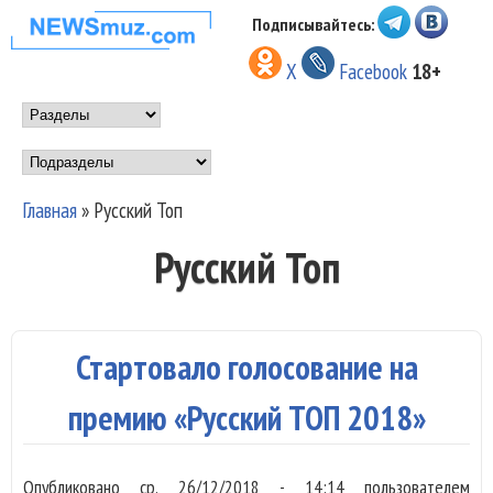
Перейти к основному
Подписывайтесь:
НОВОСТИ
содержанию
X
Facebook
18+
МУЗЫКИ И
Main menu
ШОУ БИЗНЕСА
Подразделы
NEWSMUZ.COM
Главная
»
Русский Топ
Вы здесь
Русский Топ
Стартовало голосование на
премию «Русский ТОП 2018»
Опубликовано
ср, 26/12/2018 - 14:14
пользователем