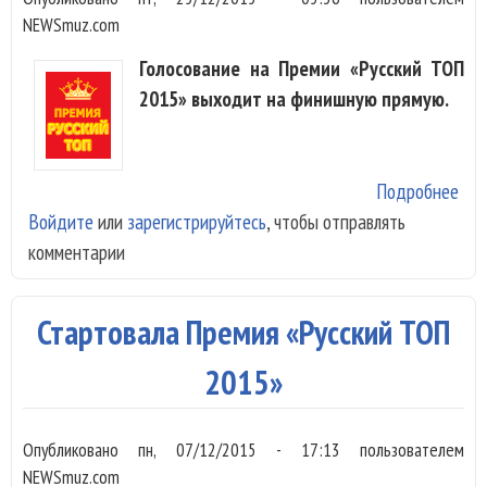
NEWSmuz.com
Голосование на Премии «Русский ТОП
2015» выходит на финишную прямую.
Подробнее
о В
Войдите
или
зарегистрируйтесь
, чтобы отправлять
«Ру
комментарии
Топ
20
лид
Стартовала Премия «Русский ТОП
Мак
Лор
2015»
Гур
«M-
Опубликовано
пн, 07/12/2015 - 17:13
пользователем
NEWSmuz.com