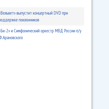
«Вельвет» выпустит концертный DVD при
поддержке поклонников
«Би-2» и Симфонический оркестр МВД России п/у
Ф.Арановского
ет» выпустила сингл с нового альбома