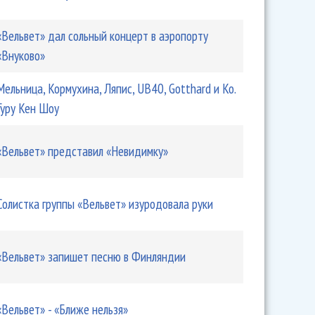
«Вельвет» дал сольный концерт в аэропорту
«Внуково»
Мельница, Кормухина, Ляпис, UB40, Gotthard и Ко.
пустил «Тонкую красную линию»
Гуру Кен Шоу
«Вельвет» представил «Невидимку»
Солистка группы «Вельвет» изуродовала руки
«Вельвет» запишет песню в Финляндии
пустил «Птиц-канареек»
«Вельвет» - «Ближе нельзя»