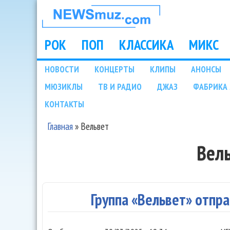
НОВОСТИ
МУЗЫКИ И
РОК
ПОП
КЛАССИКА
МИКС
Main menu
ШОУ БИЗНЕСА
НОВОСТИ
КОНЦЕРТЫ
КЛИПЫ
АНОНСЫ
Подразделы
МЮЗИКЛЫ
ТВ И РАДИО
ДЖАЗ
ФАБРИКА 
NEWSMUZ.COM
КОНТАКТЫ
Главная
»
Вельвет
Вы здесь
Вел
Группа «Вельвет» отпр