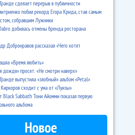
Гранде сделает перерыв в публичности
итриенко побил рекорд Егора Крида, став самым
стом, собравшим Лужники
Dabro добилась отмены бренда ресторана
др Добронравов рассказал «Чего хотят
ашла «Время любить»
я дождя» просят: «Не смотри наверх»
Гранде выпустила «злобный» альбом «Petal»
ел «До конца, до нулей»
Киркоров сходит с ума от «Луизы»
т Black Sabbath Тони Айомми показал первую
ольного альбома
Новое