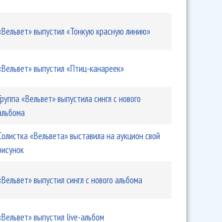
ет» записала кавер на The Cure для фильма «Успех»
«Вельвет» выпустил «Тонкую красную линию»
«Вельвет» выпустил «Птиц-канареек»
Группа «Вельвет» выпустила сингл с нового
альбома
Солистка «Вельвета» выставила на аукцион свой
рисунок
Тонкая красная линия»
«Вельвет» выпустил сингл с нового альбома
«Вельвет» выпустил live-альбом