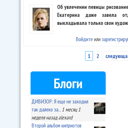
Об увлечении певицы рисование
Екатерина даже завела отд
выкладывала только свои худо
Войдите
или
зарегистриру
1
2
следующая
Страницы
Блоги
ДИВИЗОР: Я еще не заходил
так далеко за...
1 месяц 1
неделя
назад
alexard
Второй альбом киприотов