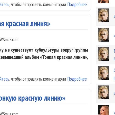
йтесь
, чтобы отправлять комментарии
Подробнее
о Группа «Вельв
ая красная линия»
WSmuz.com
му не существует субкультуры вокруг группы
ежевышедший альбом «Тонкая красная линия»,
йтесь
, чтобы отправлять комментарии
Подробнее
о «Вельвет» - «
Тонкую красную линию»
WSmuz.com