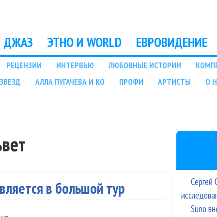
Перейти к основному
содержанию
ДЖАЗ
ЭТНО И WORLD
ЕВРОВИДЕНИЕ
РЕЦЕНЗИИ
ИНТЕРВЬЮ
ЛЮБОВНЫЕ ИСТОРИИ
КОМП
ЗВЕЗД
АЛЛА ПУГАЧЕВА И КО
ПРОФИ
АРТИСТЫ
О 
ьвет
Сергей 
авляется в большой тур
исследова
Suno вн