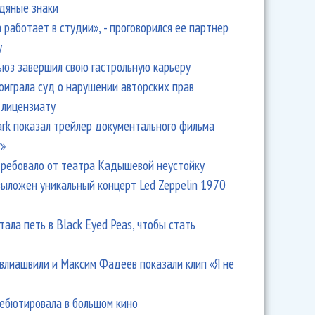
одяные знаки
 работает в студии», - проговорился ее партнер
y
ьюз завершил свою гастрольную карьеру
оиграла суд о нарушении авторских прав
 лицензиату
ет» отправляется в большой тур
Park показал трейлер документального фильма
r»
ребовало от театра Кадышевой неустойку
выложен уникальный концерт Led Zeppelin 1970
тала петь в Black Eyed Peas, чтобы стать
влиашвили и Максим Фадеев показали клип «Я не
дебютировала в большом кино
ет» сняла клип в Териберке и поехала в тур