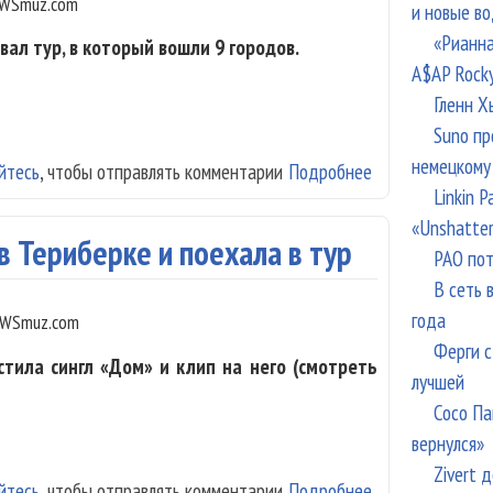
WSmuz.com
и новые в
«Рианна
ал тур, в который вошли 9 городов.
A$AP Rock
Гленн Х
Suno пр
немецкому
йтесь
, чтобы отправлять комментарии
Подробнее
о Группа «Вельв
Linkin 
«Unshatte
в Териберке и поехала в тур
РАО пот
В сеть 
года
WSmuz.com
Ферги с
стила сингл «Дом» и клип на него (смотреть
лучшей
Сосо Па
вернулся»
Zivert 
йтесь
, чтобы отправлять комментарии
Подробнее
о Группа «Вельв