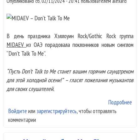
Опубликовано
сб, 02/11/2024 - 20:41
пользователем
alexard
В день праздника Хэллоуин Rock/Gothic Rock группа
MIDAEV
из ОАЭ порадовала поклонников новым синглом
“Don’t Talk To Me”.
“Пусть Don’t Talk to Me станет вашим горячим саундтреком
для этой холодной осени!” – гласят пожелания музыкантов
для своих слушателей.
Подробнее
о
Войдите
или
зарегистрируйтесь
, чтобы отправлять
MI
комментарии
вып
син
“Do