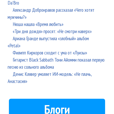
Da'Bro
Александр Добронравов рассказал «Чего хотят
мужчины?»
Нюша нашла «Время любить»
«Три дня дождя» просят: «Не смотри наверх»
Ариана Гранде выпустила «злобный» альбом
«Petal»
Филипп Киркоров сходит с ума от «Луизы»
Гитарист Black Sabbath Тони Айомми показал первую
песню из сольного альбома
Денис Клявер умоляет ИИ-модель: «Не плачь,
Анастасия»
Блоги