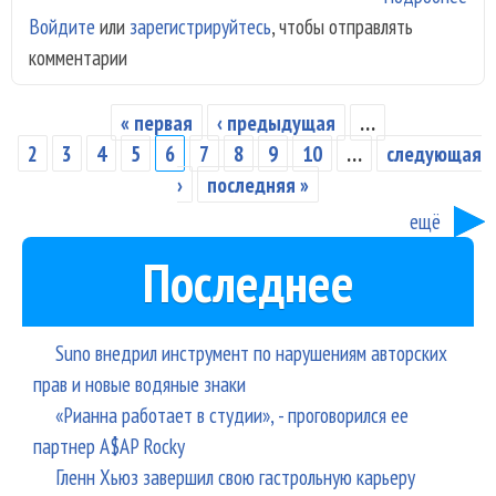
Войдите
или
зарегистрируйтесь
, чтобы отправлять
вып
комментарии
“Од
« первая
‹ предыдущая
…
Страницы
2
3
4
5
6
7
8
9
10
…
следующая
›
последняя »
ещё
Последнее
Suno внедрил инструмент по нарушениям авторских
прав и новые водяные знаки
«Рианна работает в студии», - проговорился ее
партнер A$AP Rocky
Гленн Хьюз завершил свою гастрольную карьеру