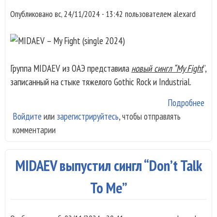
Опубликовано
вс, 24/11/2024 - 13:42
пользователем
alexard
Группа MIDAEV из ОАЭ представила
новый сингл “My Fight
”,
записанный на стыке тяжелого Gothic Rock и Industrial.
Подробнее
о
Войдите
или
зарегистрируйтесь
, чтобы отправлять
MI
комментарии
– M
Fig
(sin
MIDAEV выпустил сингл “Don’t Talk
202
To Me”