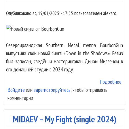
Опубликовано
вс, 19/01/2025 - 17:55
пользователем
alexard
Североирландская Southern Metal группа BourbonGun
выпустила свой новый сингл «Down in the Shadows». Релиз
был записан, сведён и мастерингован Дином Милленом в
его домашней студии в 2024 году.
Подробнее
о Н
Войдите
или
зарегистрируйтесь
, чтобы отправлять
син
комментарии
Bou
MIDAEV – My Fight (single 2024)