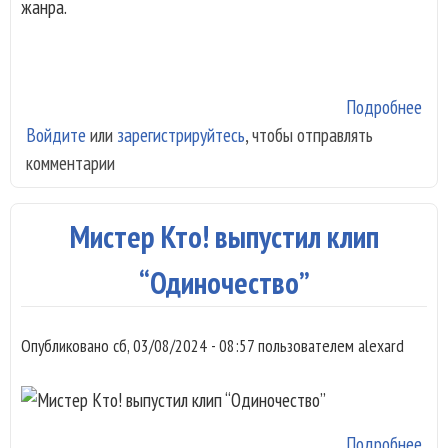
жанра.
Подробнее
о
Войдите
или
зарегистрируйтесь
, чтобы отправлять
Но
комментарии
син
Ше
Мистер Кто! выпустил клип
“Одиночество”
Опубликовано
сб, 03/08/2024 - 08:57
пользователем
alexard
Подробнее
о М