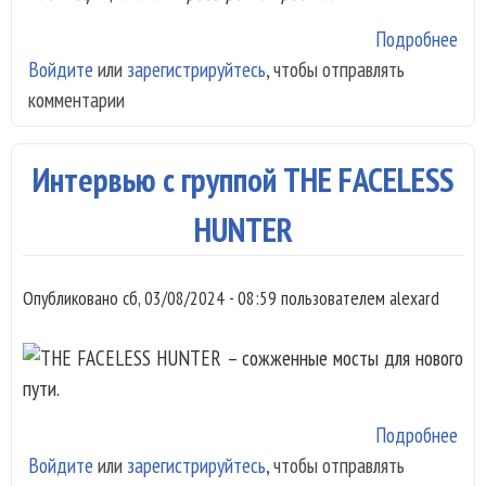
Подробнее
о
Войдите
или
зарегистрируйтесь
, чтобы отправлять
Мис
комментарии
Кто
Мо
имя
Интервью с группой THE FACELESS
заб
(20
HUNTER
Опубликовано
сб, 03/08/2024 - 08:59
пользователем
alexard
Подробнее
о
Войдите
или
зарегистрируйтесь
, чтобы отправлять
Инт