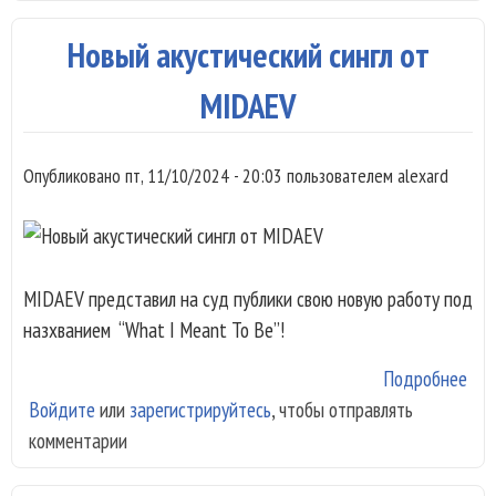
Ale
Sig
Новый акустический сингл от
MIDAEV
Опубликовано
пт, 11/10/2024 - 20:03
пользователем
alexard
MIDAEV представил на суд публики свою новую работу под
назхванием “What I Meant To Be”!
Подробнее
о Н
Войдите
или
зарегистрируйтесь
, чтобы отправлять
аку
комментарии
син
MI