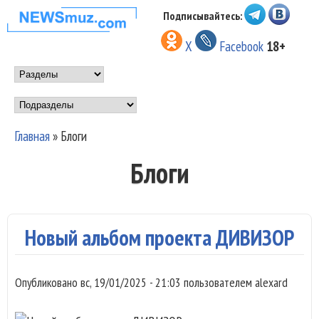
Перейти к основному
Подписывайтесь:
НОВОСТИ
содержанию
X
Facebook
18+
МУЗЫКИ И
Main menu
ШОУ БИЗНЕСА
Подразделы
NEWSMUZ.COM
Главная
»
Блоги
Вы здесь
Блоги
Новый альбом проекта ДИВИЗОР
Опубликовано
вс, 19/01/2025 - 21:03
пользователем
alexard