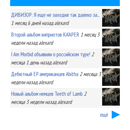
ДИВИЗОР: Я еще не заходил так далеко за...
1 месяц 6 дней
назад
alexard
Второй альбом киприотов KA'APER
1 месяц 3
недели
назад
alexard
I Am Morbid объявили о российском туре!
2
месяца 1 день
назад
alexard
Дебютный EP американцев Abitha
2 месяца 3
недели
назад
alexard
Новый альбом немцев Teeth of Lamb
2
месяца 3 недели
назад
alexard
ещё