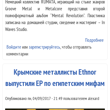
Немецкий коллектив RUMATA, играющий на стыке жанров
Groove Metal и Metalcore представил второй
полноформатный альбом “Mental Revolution”. Пластинка
записана на домашней студии, сведение и мастеринг – In
Waves Studio.
Подробнее
о Н
Войдите
или
зарегистрируйтесь
, чтобы отправлять
аль
комментарии
RU
Крымские металлисты Ethnor
выпустили ЕР по египетским мифам
Опубликовано
пн, 04/09/2017 - 21:49
пользователем
alexard