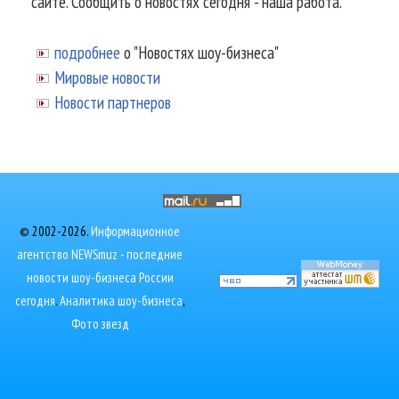
сайте. Сообщить о новостях сегодня - наша работа.
подробнее
о "Новостях шоу-бизнеса"
Мировые новости
Новости партнеров
© 2002-2026.
Информационное
агентство NEWSmuz - последние
новости шоу-бизнеса России
сегодня
.
Аналитика шоу-бизнеса
,
Фото звезд