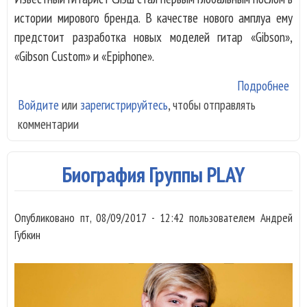
истории мирового бренда. В качестве нового амплуа ему
предстоит разработка новых моделей гитар «Gibson»,
«Gibson Custom» и «Epiphone».
Подробнее
о
Войдите
или
зарегистрируйтесь
, чтобы отправлять
Гит
комментарии
«Gu
Ros
Слэ
Биография Группы PLAY
ста
пос
Опубликовано
пт, 08/09/2017 - 12:42
пользователем
Андрей
«Gi
Губкин