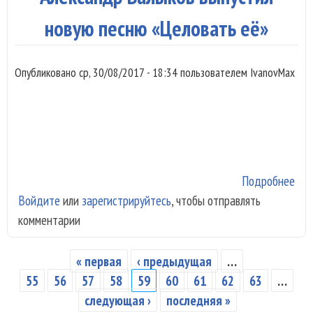
еги
ми
новую песню «Целовать её»
Опубликовано
ср, 30/08/2017 - 18:34
пользователем
IvanovMax
Подробнее
о
Войдите
или
зарегистрируйтесь
, чтобы отправлять
Але
комментарии
Бал
вып
нов
« первая
‹ предыдущая
…
Страницы
пес
55
56
57
58
59
60
61
62
63
…
«Це
следующая ›
последняя »