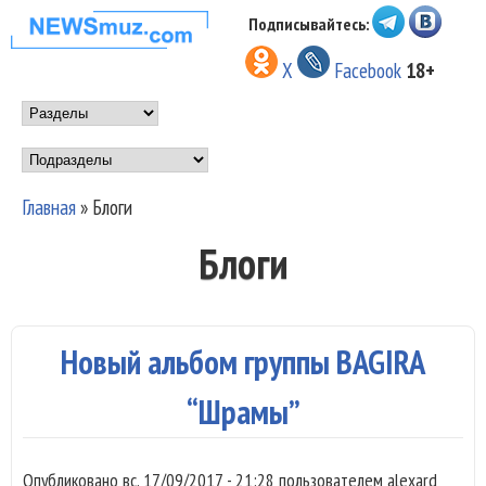
Перейти к основному
Подписывайтесь:
НОВОСТИ
содержанию
X
Facebook
18+
МУЗЫКИ И
Main menu
ШОУ БИЗНЕСА
Подразделы
NEWSMUZ.COM
Главная
»
Блоги
Вы здесь
Блоги
Новый альбом группы BAGIRA
“Шрамы”
Опубликовано
вс, 17/09/2017 - 21:28
пользователем
alexard