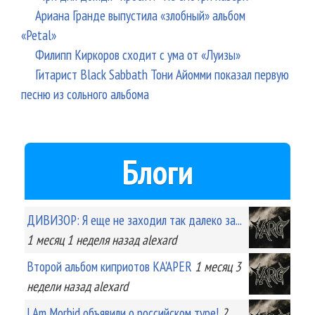
Ариана Гранде выпустила «злобный» альбом
«Petal»
Филипп Киркоров сходит с ума от «Луизы»
Гитарист Black Sabbath Тони Айомми показал первую
песню из сольного альбома
Блоги
ДИВИЗОР: Я еще не заходил так далеко за...
1 месяц 1 неделя
назад
alexard
Второй альбом киприотов KA'APER
1 месяц 3
недели
назад
alexard
I Am Morbid объявили о российском туре!
2