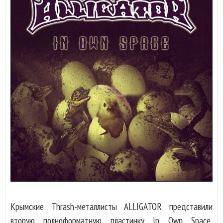
Крымские Thrash-металлисты ALLIGATOR представили
вторую полноформатную пластинку In Own Space,