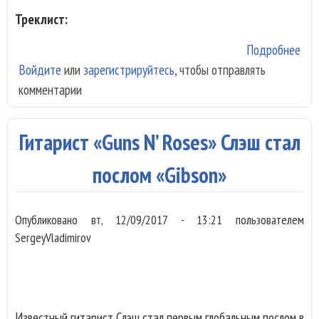
Треклист:
Подробнее
о
Войдите
или
зарегистрируйтесь
, чтобы отправлять
Вто
комментарии
аль
гру
ALI
Гитарист «Guns N’ Roses» Слэш стал
IN
HE
послом «Gibson»
Опубликовано
вт, 12/09/2017 - 13:21
пользователем
SergeyVladimirov
Известный гитарист Слэш стал первым глобальным послом в