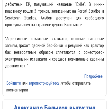
дебютный ЕР, получивший название "Exile". В мини-
пластинку вошли 5 треков, записанных на Portal Studios и
Seratonin Studios. Альбом доступен для свободного
прослушивания на странице группы Вконтакте.
"Агрессивные вокальные стаккато, мощные гитарные
запилы, грохот двойной бас-бочки и ревущий как трактор
бас невероятным образом сплетаются с оркестрово-
электронными вставками и создают невиданные картины
древних лет. "
Подробнее
о К
Войдите
или
зарегистрируйтесь
, чтобы отправлять
мет
комментарии
Eth
вып
ЕР 
Александр Балыков выпустил