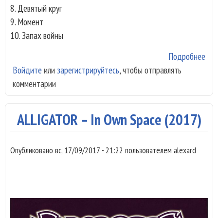
8. Девятый круг
9. Момент
10. Запах войны
Подробнее
о Н
Войдите
или
зарегистрируйтесь
, чтобы отправлять
аль
комментарии
гру
BAG
“Ш
ALLIGATOR – In Own Space (2017)
Опубликовано
вс, 17/09/2017 - 21:22
пользователем
alexard