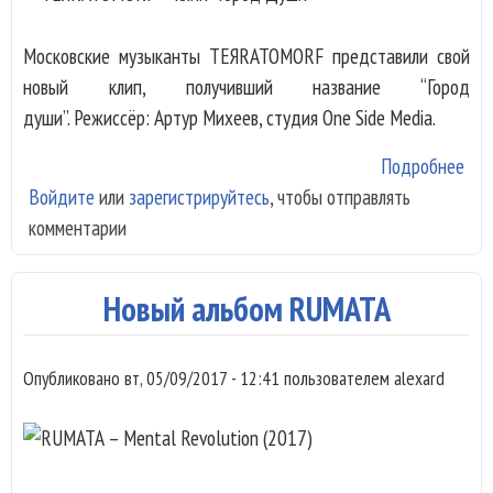
Московские музыканты TEЯRATOMORF представили свой
новый клип, получивший название “Город
души”. Режиссёр: Артур Михеев, студия One Side Media.
Подробнее
о
Войдите
или
зарегистрируйтесь
, чтобы отправлять
TE
комментарии
– к
Ду
Новый альбом RUMATA
Опубликовано
вт, 05/09/2017 - 12:41
пользователем
alexard