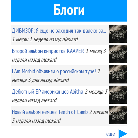
Блоги
ДИВИЗОР: Я еще не заходил так далеко за...
1 месяц 1 неделя
назад
alexard
Второй альбом киприотов KA'APER
1 месяц 3
недели
назад
alexard
I Am Morbid объявили о российском туре!
2
месяца 3 дня
назад
alexard
Дебютный EP американцев Abitha
2 месяца 3
недели
назад
alexard
Новый альбом немцев Teeth of Lamb
2 месяца
3 недели
назад
alexard
ещё