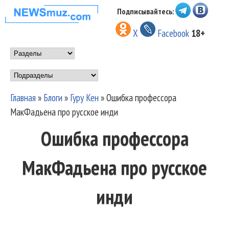
Перейти к основному
Подписывайтесь:
НОВОСТИ
содержанию
X
Facebook
18+
МУЗЫКИ И
Main menu
ШОУ БИЗНЕСА
Подразделы
NEWSMUZ.COM
Главная
»
Блоги
»
Гуру Кен
»
Ошибка профессора
Вы здесь
МакФадьена про русское инди
Ошибка профессора
МакФадьена про русское
инди