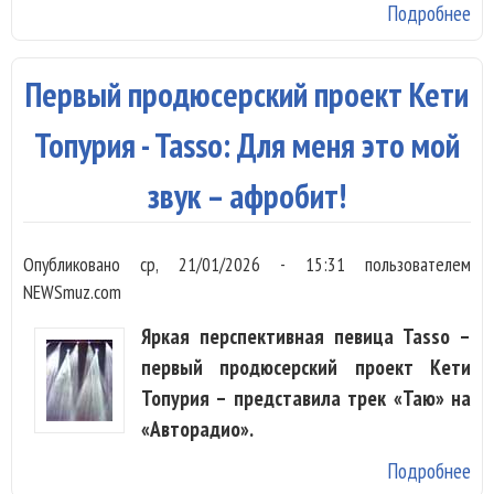
Подробнее
о 
Та
ут
Первый продюсерский проект Кети
чт
«п
Топурия - Tasso: Для меня это мой
ни
звук – афробит!
за
на
ст
Опубликовано
ср, 21/01/2026 - 15:31
пользователем
NEWSmuz.com
Яркая перспективная певица Tasso –
первый продюсерский проект Кети
Топурия – представила трек «Таю» на
«Авторадио».
Подробнее
о 