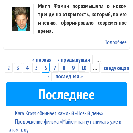
Митя Фомин поразмышлял о новом
тренде на открытость, который, по его
мнению, сформировало современное
время.
Подробнее
о 
Фо
ст
« первая
‹ предыдущая
…
Страницы
на
2
3
4
5
6
7
8
9
10
…
следующая
›
последняя »
Последнее
Kara Kross обнимает каждый «Новый день»
Продолжение фильма «Майкл» начнут снимать уже в
этом году