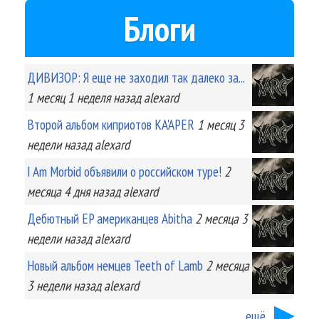
Блоги
ДИВИЗОР: Я еще не заходил так далеко за...
1 месяц 1 неделя
назад
alexard
Второй альбом киприотов KA'APER
1 месяц 3
недели
назад
alexard
I Am Morbid объявили о российском туре!
2
месяца 4 дня
назад
alexard
Дебютный EP американцев Abitha
2 месяца 3
недели
назад
alexard
Новый альбом немцев Teeth of Lamb
2 месяца
3 недели
назад
alexard
ещё