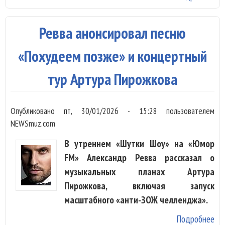
Ле
сп
Ревва анонсировал песню
«П
в 
«Похудеем позже» и концертный
эф
тур Артура Пирожкова
Опубликовано
пт, 30/01/2026 - 15:28
пользователем
NEWSmuz.com
В утреннем «Шутки Шоу» на «Юмор
FM» Александр Ревва рассказал о
музыкальных планах Артура
Пирожкова, включая запуск
масштабного «анти-ЗОЖ челленджа».
Подробнее
о 