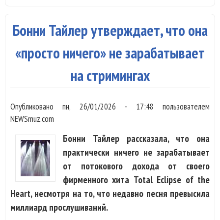
ан
пе
Бонни Тайлер утверждает, что она
«П
по
«просто ничего» не зарабатывает
ко
на стримингах
ту
Пи
Опубликовано
пн, 26/01/2026 - 17:48
пользователем
NEWSmuz.com
Бонни Тайлер рассказала, что она
практически ничего не зарабатывает
от потокового дохода от своего
фирменного хита Total Eclipse of the
Heart, несмотря на то, что недавно песня превысила
миллиард прослушиваний.