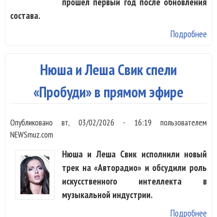
прошел первый год после обновления
состава.
Подробнее
о
Ser
На
Нюша и Леша Свик спели
те
пр
«Пробуди» в прямом эфире
Опубликовано
вт, 03/02/2026 - 16:19
пользователем
NEWSmuz.com
Нюша и Леша Свик исполнили новый
трек на «Авторадио» и обсудили роль
искусственного интеллекта в
музыкальной индустрии.
Подробнее
о 