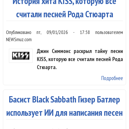
История хита KISS, которую все
Ра
Эн
считали песней Рода Стюарта
об
Опубликовано
пт, 09/01/2026 - 17:58
пользователем
NEWSmuz.com
Джин Симмонс раскрыл тайну песни
KISS, которую все считали песней Рода
Стюарта.
Подробнее
о
Ис
хи
Басист Black Sabbath Гизер Батлер
KIS
ко
использует ИИ для написания песен
вс
сч