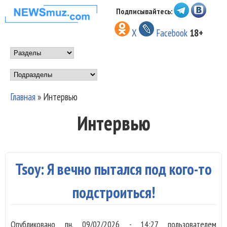
Перейти к основному
Подписывайтесь:
НОВОСТИ
содержанию
X
Facebook
18+
МУЗЫКИ И
Main menu
ШОУ БИЗНЕСА
Подразделы
NEWSMUZ.COM
Главная
»
Интервью
Вы здесь
Интервью
Tsoy: Я вечно пытался под кого-то
подстроиться!
Опубликовано
пн, 09/02/2026 - 14:27
пользователем