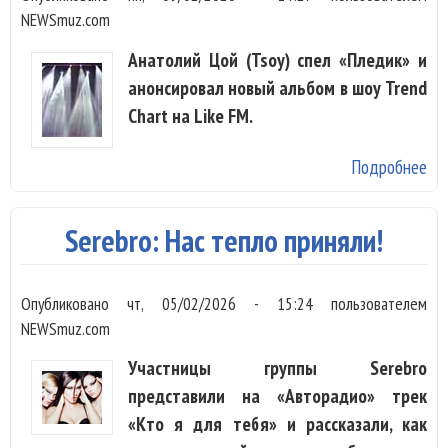
NEWSmuz.com
Анатолий Цой (Tsoy) спел «Пледик» и
анонсировал новый альбом в шоу Trend
Chart на Like FM.
Подробнее
о T
ве
по
Serebro: Нас тепло приняли!
по
Опубликовано
чт, 05/02/2026 - 15:24
пользователем
NEWSmuz.com
Участницы группы Serebro
представили на «Авторадио» трек
«Кто я для тебя» и рассказали, как