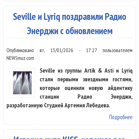
пр
пр
Seville и Lyriq поздравили Радио
Топ
Ta
Энерджи с обновлением
ме
зву
Опубликовано
вт, 13/01/2026 - 17:27
пользователем
аф
NEWSmuz.com
Seville из группы Artik & Asti и Lyriq
стали первыми звездными гостями,
которые оценили новую айдентику
станции Радио Энерджи,
разработанную Студией Артемия Лебедева.
Подробнее
о S
Lyr
по