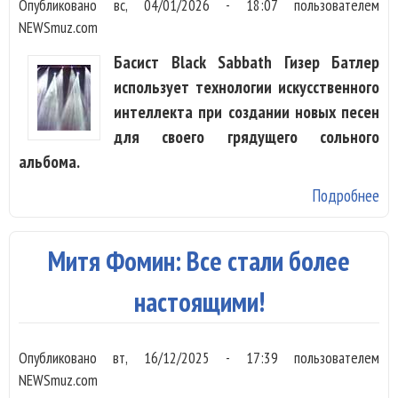
Опубликовано
вс, 04/01/2026 - 18:07
пользователем
пе
NEWSmuz.com
Ро
Басист Black Sabbath Гизер Батлер
Ст
использует технологии искусственного
интеллекта при создании новых песен
для своего грядущего сольного
альбома.
Подробнее
о 
Bl
Sa
Митя Фомин: Все стали более
Ги
Ба
настоящими!
ис
ИИ
Опубликовано
вт, 16/12/2025 - 17:39
пользователем
на
NEWSmuz.com
пе