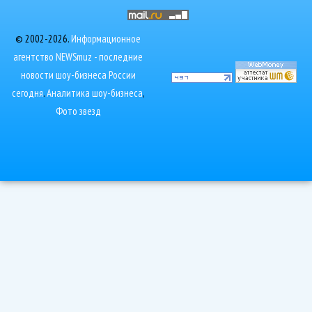
© 2002-2026.
Информационное
агентство NEWSmuz - последние
новости шоу-бизнеса России
сегодня
.
Аналитика шоу-бизнеса
,
Фото звезд