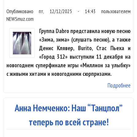
Опубликовано
пт, 12/12/2025 - 14:43
пользователем
NEWSmuz.com
Группа Dabro представила новую песню
«Зима, зима» (слушать песню), а также
Денис Клявер, Burito, Стас Пьеха и
«Город 312» выступили 11 декабря на
новогоднем суперфинале игры «Миллион за улыбку»
с живыми хитами и новогодними сюрпризами.
Подробнее
о 
пр
эк
Анна Немченко: Наш “Танцпол”
пр
«З
теперь по всей стране!
на
FM