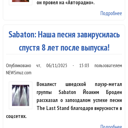
он провел на «Авторадио».
Подробнее
о 
ра
о 
Sabaton: Наша песня завирусилась
ал
на
спустя 8 лет после выпуска!
св
то
Опубликовано
чт, 06/11/2025 - 15:03
пользователем
лу
NEWSmuz.com
ар
Вокалист шведской пауэр-метал
группы Sabaton Йоаким Броден
рассказал о запоздалом успехе песни
The Last Stand благодаря вирусности в
соцсетях.
Подробнее
о 