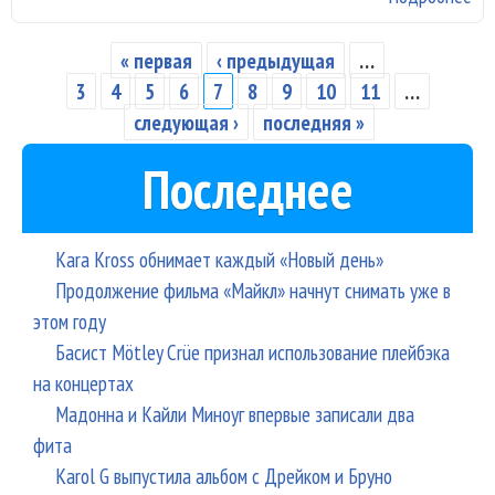
На
за
« первая
‹ предыдущая
…
Страницы
спу
3
4
5
6
7
8
9
10
11
…
по
следующая ›
последняя »
вы
Последнее
Kara Kross обнимает каждый «Новый день»
Продолжение фильма «Майкл» начнут снимать уже в
этом году
Басист Mötley Crüe признал использование плейбэка
на концертах
Мадонна и Кайли Миноуг впервые записали два
фита
Karol G выпустила альбом с Дрейком и Бруно