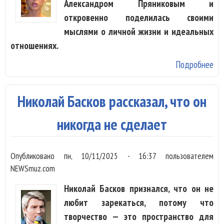
Александром Пряниковым и
откровенно поделилась своими
мыслями о личной жизни и идеальных
отношениях.
Подробнее
о А
ра
чт
Николай Басков рассказал, что он
к 
зн
никогда не сделает
с 
Опубликовано
пн, 10/11/2025 - 16:37
пользователем
NEWSmuz.com
Николай Басков признался, что он не
любит зарекаться, потому что
творчество — это пространство для