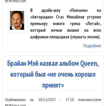
NEWSmuz.com
В драйв-шоу «Поехали» на
«Авторадио» Стас Михайлов устроил
премьеру нового трека «Летай»,
который ночью вышел на всех
цифровых площадках (слушать песню).
Подробнее
о 
Ми
пр
Брайан Мэй назвал альбом Queen,
ис
ИИ
который был «не очень хорошо
«Л
принят»
Опубликовано
пн, 10/11/2025 - 17:18
пользователем
NEWSmuz.com