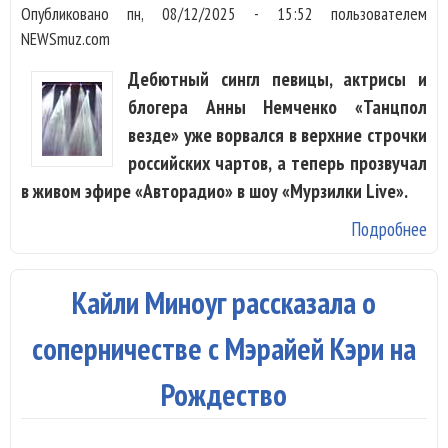
Опубликовано
пн, 08/12/2025 - 15:52
пользователем
NEWSmuz.com
Дебютный сингл певицы, актрисы и
блогера Анны Немченко «Танцпол
везде» уже ворвался в верхние строчки
российских чартов, а теперь прозвучал
в живом эфире «Авторадио» в шоу «Мурзилки Live».
Подробнее
о 
Не
На
Кайли Миноуг рассказала о
“Т
те
соперничестве с Мэрайей Кэри на
вс
Рождество
ст