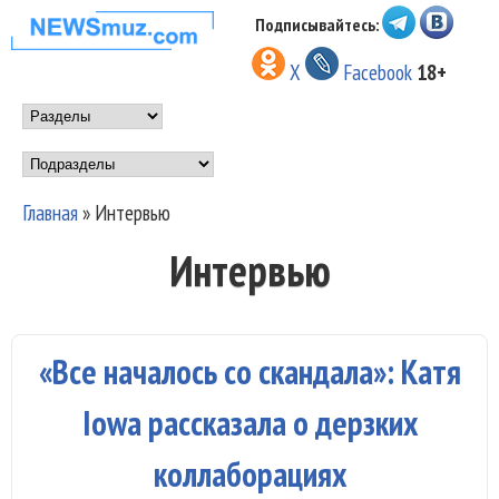
Перейти к основному
Подписывайтесь:
НОВОСТИ
содержанию
X
Facebook
18+
МУЗЫКИ И
Main menu
ШОУ БИЗНЕСА
Подразделы
NEWSMUZ.COM
Главная
»
Интервью
Вы здесь
Интервью
«Все началось со скандала»: Катя
Iowa рассказала о дерзких
коллаборациях