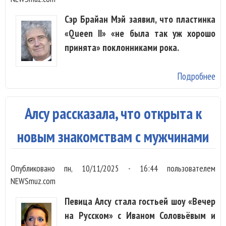
Сэр Брайан Мэй заявил, что пластинка
«Queen II» «не была так уж хорошо
принята» поклонниками рока.
Подробнее
о
Бр
Мэ
Алсу рассказала, что открыта к
на
ал
новым знакомствам с мужчинами
Qu
ко
Опубликовано
пн, 10/11/2025 - 16:44
пользователем
бы
NEWSmuz.com
оч
Певица Алсу стала гостьей шоу «Вечер
хо
на Русском» с Иваном Соловьёвым и
пр