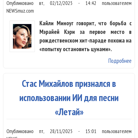
Опубликовано
вт, 02/12/2025 - 14:42
пользователем
NEWSmuz.com
Кайли Миноуг говорит, что борьба с
Мэрайей Кэри за первое место в
рождественском хит-параде похожа на
«попытку остановить цунами».
Подробнее
о 
Ми
ра
Стас Михайлов признался в
со
с 
использовании ИИ для песни
Кэ
«Летай»
Ро
Опубликовано
пт, 28/11/2025 - 15:01
пользователем