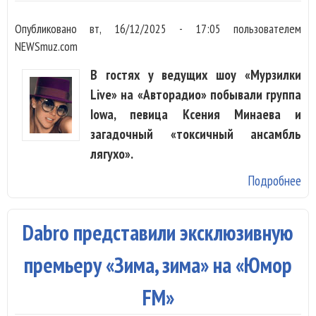
Опубликовано
вт, 16/12/2025 - 17:05
пользователем
NEWSmuz.com
В гостях у ведущих шоу «Мурзилки
Live» на «Авторадио» побывали группа
Iowa, певица Ксения Минаева и
загадочный «токсичный ансамбль
лягухо».
Подробнее
о 
на
ск
Dabro представили эксклюзивную
Ка
ра
премьеру «Зима, зима» на «Юмор
де
FM»
ко