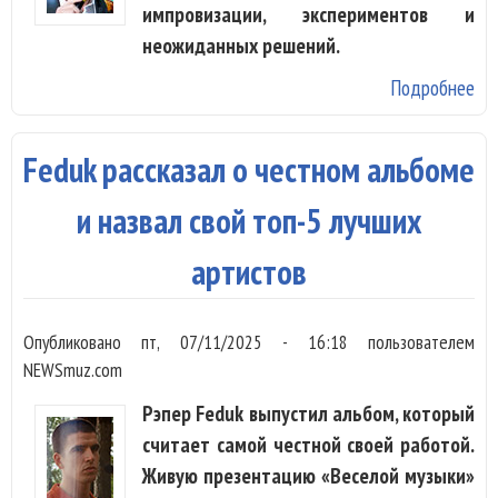
импровизации, экспериментов и
неожиданных решений.
Подробнее
о 
Ба
рас
Feduk рассказал о честном альбоме
чт
ни
и назвал свой топ-5 лучших
не
артистов
сд
Опубликовано
пт, 07/11/2025 - 16:18
пользователем
NEWSmuz.com
Рэпер Feduk выпустил альбом, который
считает самой честной своей работой.
Живую презентацию «Веселой музыки»