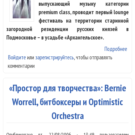
выпускающий музыку категории
premium class, проводит первый lounge
фестиваль на территории старинной
загородной резиденции русских князей в
Подмосковье – в усадьбе «Архангельское».
Подробнее
о D
Войдите
или
зарегистрируйтесь
, чтобы отправлять
GA
комментарии
сыг
Арх
«Простор для творчества»: Bernie
Worrell, битбоксеры и Optimistic
Orchestra
Опубликовано
вт, 22/08/2006 - 13:49
пользователем