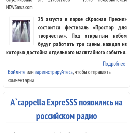
NEWSmuz.com
25 августа в парке «Красная Пресня»
состоится фестиваль «Простор для
творчества». Под открытым небом
будут работать три сцены, каждая из
которых достойна отдельного масштабного события.
Подробнее
о «
Войдите
или
зарегистрируйтесь
, чтобы отправлять
для
комментарии
тво
Ber
Worr
A`cappella ExpreSSS появились на
бит
и O
российском радио
Orc