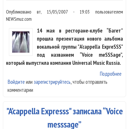
Опубликовано
вт, 15/05/2007 - 19:03
пользователем
NEWSmuz.com
14 мая в ресторане-клубе “Багет”
прошла презентация нового альбома
вокальной группы "A’cappella ExpreSSS"
под названием “Voice meSSSage”,
который выпустила компания Universal Music Russia.
Подробнее
о A
Войдите
или
зарегистрируйтесь
, чтобы отправлять
Exp
комментарии
уст
пре
аль
"A’cappella Expresss" записала “Voice
“Vo
meS
messsage”