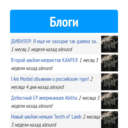
Блоги
ДИВИЗОР: Я еще не заходил так далеко за...
1 месяц 1 неделя
назад
alexard
Второй альбом киприотов KA'APER
1 месяц 3
недели
назад
alexard
I Am Morbid объявили о российском туре!
2
месяца 4 дня
назад
alexard
Дебютный EP американцев Abitha
2 месяца 3
недели
назад
alexard
Новый альбом немцев Teeth of Lamb
2 месяца
3 недели
назад
alexard