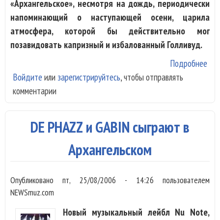
«Архангельское», несмотря на дождь, периодически
напоминающий о наступающей осени, царила
атмосфера, которой бы действительно мог
позавидовать капризный и избалованный Голливуд.
Подробнее
о «
Войдите
или
зарегистрируйтесь
, чтобы отправлять
Not
комментарии
Lou
Fes
пол
DE PHAZZ и GABIN сыграют в
до
Gab
Архангельском
De-
Опубликовано
пт, 25/08/2006 - 14:26
пользователем
NEWSmuz.com
Новый музыкальный лейбл Nu Note,