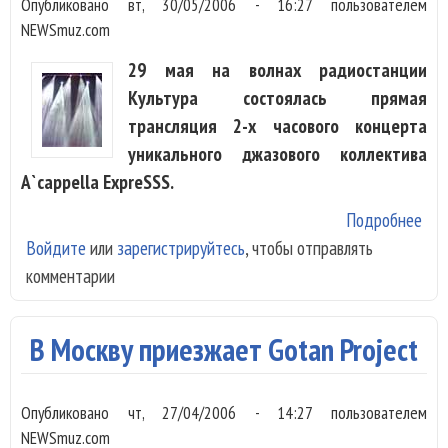
Опубликовано
вт, 30/05/2006 - 16:27
пользователем
NEWSmuz.com
29 мая на волнах радиостанции
Культура состоялась прямая
трансляция 2-х часового концерта
уникального джазового коллектива
A`cappella ExpreSSS.
Подробнее
о
Войдите
или
зарегистрируйтесь
, чтобы отправлять
A`c
комментарии
Exp
поя
на
В Москву приезжает Gotan Project
рос
рад
Опубликовано
чт, 27/04/2006 - 14:27
пользователем
NEWSmuz.com