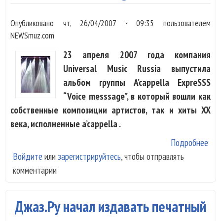
Опубликовано
чт, 26/04/2007 - 09:35
пользователем
NEWSmuz.com
23 апреля 2007 года компания
Universal Music Russia выпустила
альбом группы A’cappella ExpreSSS
“Voice messsage”, в который вошли как
собственные композиции артистов, так и хиты XX
века, исполненные a’cappella .
Подробнее
о
Войдите
или
зарегистрируйтесь
, чтобы отправлять
"A’
комментарии
Exp
зап
“Vo
Джаз.Ру начал издавать печатный
mes