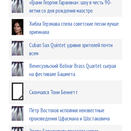
«Грани Георгия Гараняна»: шоу в честь 90-
летия со дня рождения маэстро
Хибла Герзмава спела советские песни лучше
оригинала
Cuban Sax Quintet удивил зрителей почти
всем
Венесуэльский Bolivar Brass Quartet сыграл
на фестивале Башмета
Скончался Тони Беннетт
Пётр Востоков исполнил неизвестные
произведения Цфасмана и Шостаковича
Этери Бериашвили показала новую