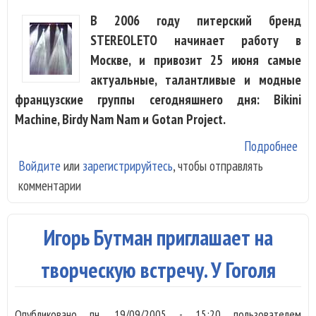
В 2006 году питерский бренд
STEREOLETO начинает работу в
Москве, и привозит 25 июня самые
актуальные, талантливые и модные
французские группы сегодняшнего дня: Bikini
Machine, Birdy Nam Nam и Gotan Project.
Подробнее
о В
Войдите
или
зарегистрируйтесь
, чтобы отправлять
при
комментарии
Got
Pro
Игорь Бутман приглашает на
творческую встречу. У Гоголя
Опубликовано
пн, 19/09/2005 - 15:20
пользователем