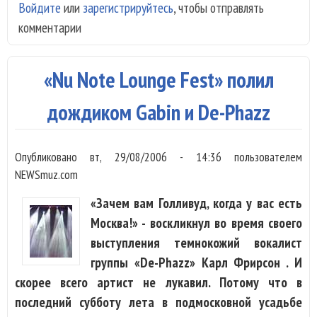
Войдите
или
зарегистрируйтесь
, чтобы отправлять
CIT
комментарии
Sta
Ken
Ste
«Nu Note Lounge Fest» полил
Huc
Qua
дождиком Gabin и De-Phazz
Диб
коз
Опубликовано
вт, 29/08/2006 - 14:36
пользователем
сак
NEWSmuz.com
«Зачем вам Голливуд, когда у вас есть
Москва!» - воскликнул во время своего
выступления темнокожий вокалист
группы «De-Phazz» Карл Фрирсон . И
скорее всего артист не лукавил. Потому что в
последний субботу лета в подмосковной усадьбе