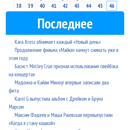
Страницы
вст
38
39
40
41
42
43
44
45
46
Гог
Последнее
Kara Kross обнимает каждый «Новый день»
Продолжение фильма «Майкл» начнут снимать уже в
этом году
Басист Mötley Crüe признал использование плейбэка
на концертах
Мадонна и Кайли Миноуг впервые записали два
фита
Karol G выпустила альбом с Дрейком и Бруно
Марсом
Максим Фадеев и Маша Ржевская перевыпустили
«Когда я стану кошкой»