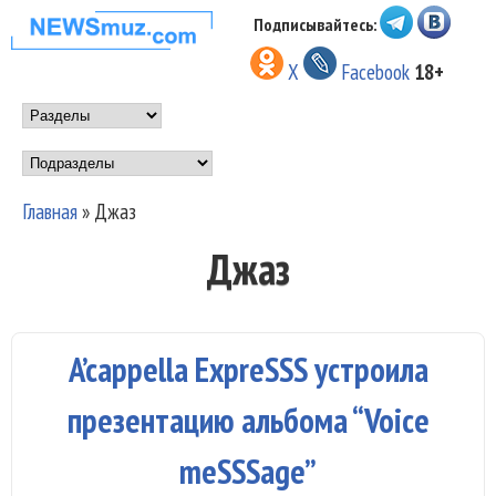
Перейти к основному
Подписывайтесь:
НОВОСТИ
содержанию
X
Facebook
18+
МУЗЫКИ И
Main menu
ШОУ БИЗНЕСА
Подразделы
NEWSMUZ.COM
Главная
»
Джаз
Вы здесь
Джаз
A’cappella ExpreSSS устроила
презентацию альбома “Voice
meSSSage”