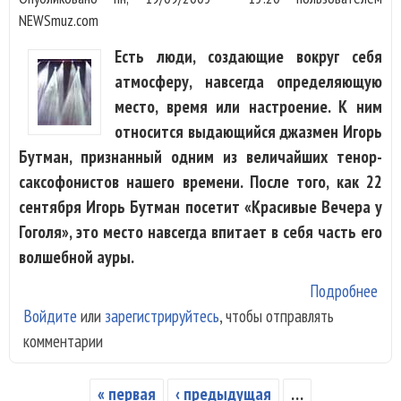
NEWSmuz.com
Есть люди, создающие вокруг себя
атмосферу, навсегда определяющую
место, время или настроение. К ним
относится выдающийся джазмен Игорь
Бутман, признанный одним из величайших тенор-
саксофонистов нашего времени. После того, как 22
сентября Игорь Бутман посетит «Красивые Вечера у
Гоголя», это место навсегда впитает в себя часть его
волшебной ауры.
Подробнее
о И
Войдите
или
зарегистрируйтесь
, чтобы отправлять
Бут
комментарии
при
на
тво
« первая
‹ предыдущая
…