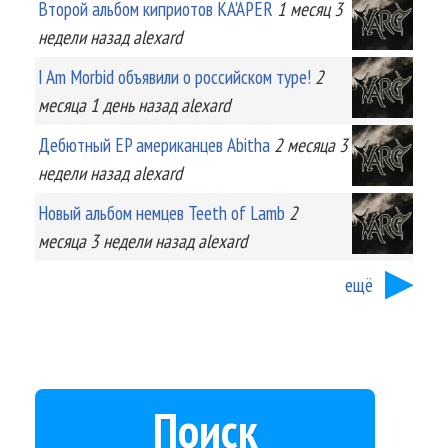
Второй альбом киприотов KA'APER
1 месяц 3
недели
назад
alexard
I Am Morbid объявили о российском туре!
2
месяца 1 день
назад
alexard
Дебютный EP американцев Abitha
2 месяца 3
недели
назад
alexard
Новый альбом немцев Teeth of Lamb
2
месяца 3 недели
назад
alexard
ещё
Поиск