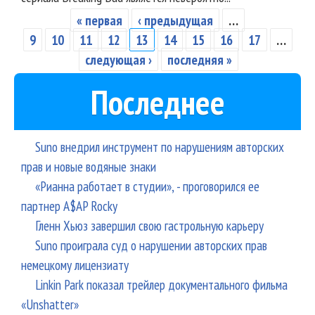
« первая
‹ предыдущая
…
Страницы
9
10
11
12
13
14
15
16
17
…
следующая ›
последняя »
Последнее
Suno внедрил инструмент по нарушениям авторских
прав и новые водяные знаки
«Рианна работает в студии», - проговорился ее
партнер A$AP Rocky
Гленн Хьюз завершил свою гастрольную карьеру
Suno проиграла суд о нарушении авторских прав
немецкому лицензиату
Linkin Park показал трейлер документального фильма
«Unshatter»