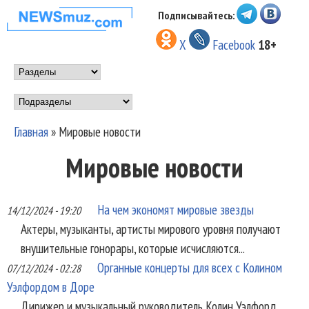
Перейти к основному
Подписывайтесь:
НОВОСТИ
содержанию
X
Facebook
18+
МУЗЫКИ И
Main menu
ШОУ БИЗНЕСА
Подразделы
NEWSMUZ.COM
Главная
»
Мировые новости
Вы здесь
Мировые новости
На чем экономят мировые звезды
14/12/2024 - 19:20
Актеры, музыканты, артисты мирового уровня получают
внушительные гонорары, которые исчисляются...
Органные концерты для всех с Колином
07/12/2024 - 02:28
Уэлфордом в Доре
Дирижер и музыкальный руководитель Колин Уэлфорд