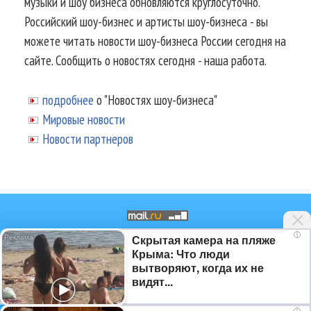
музыки и шоу бизнеса обновляются круглосуточно.
Российский шоу-бизнес и артисты шоу-бизнеса - вы
можете читать новости шоу-бизнеса России сегодня на
сайте. Сообщить о новостях сегодня - наша работа.
подробнее
о "Новостях шоу-бизнеса"
Мировые новости
Новости партнеров
i
Скрытая камера на пляже
© 2002-2026.
Информационное
Крыма: Что люди
агентство NEWSmuz - последние
вытворяют, когда их не
новости шоу-бизнеса России
видят...
сегодня
.
Аналитика шоу-бизнеса
,