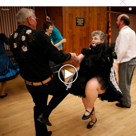
Zivert дебютировала в большом кино
i
Новое
Kara Kross обнимает каждый «Новый день»
Продолжение фильма «Майкл» начнут
снимать уже в этом году
Басист Mötley Crüe признал использование
плейбэка на концертах
Мадонна и Кайли Миноуг впервые записали
два фита