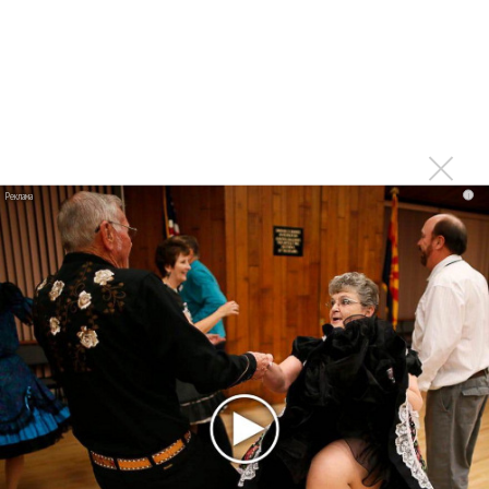
Suno проиграла суд о нарушении авторских прав
немецкому лицензиату
Linkin Park показал трейлер документального фильма
«Unshatter»
РАО потребовало от театра Кадышевой неустойку
В сеть выложен уникальный концерт Led Zeppelin
1970 года
i
Ферги стала петь в Black Eyed Peas, чтобы стать
лучшей
Сосо Павлиашвили и Максим Фадеев показали клип «Я
не вернулся»
Zivert дебютировала в большом кино
Новое