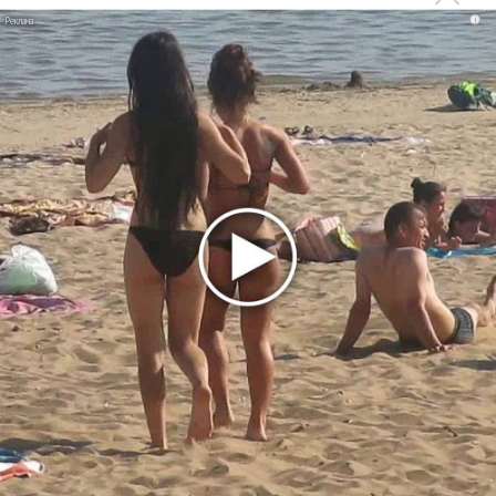
«Рианна работает в студии», - проговорился ее
i
партнер A$AP Rocky
Гленн Хьюз завершил свою гастрольную карьеру
Suno проиграла суд о нарушении авторских прав
немецкому лицензиату
Linkin Park показал трейлер документального фильма
«Unshatter»
РАО потребовало от театра Кадышевой неустойку
В сеть выложен уникальный концерт Led Zeppelin
1970 года
Ферги стала петь в Black Eyed Peas, чтобы стать
лучшей
Сосо Павлиашвили и Максим Фадеев показали клип «Я
не вернулся»
Zivert дебютировала в большом кино
Ариана Гранде сделает перерыв в публичности