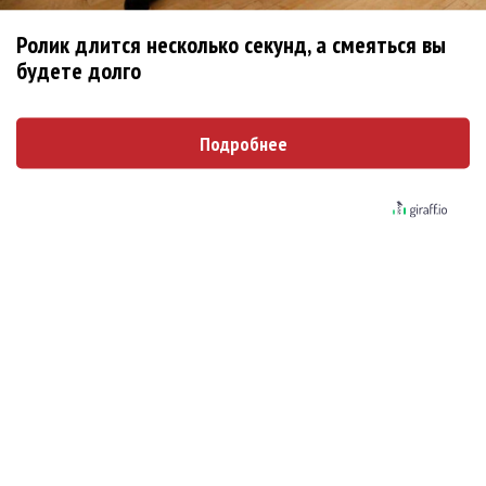
Марсом
Ролик длится несколько секунд, а смеяться вы
будете долго
Максим Фадеев и Маша Ржевская
перевыпустили «Когда я стану кошкой»
Подробнее
Клава Кока официально вышла «Замуж»
«Элли на маковом поле», Максим Лутчак и
«Смешарики» объединились
Авраам Руссо выпустил две солнечные песни
Сергей Сычёв - «Хит-парады в СССР. Полное
исследование»
«Рианна работает в студии», - проговорился