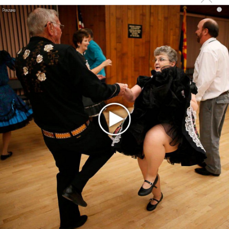
i
Новое
Kara Kross обнимает каждый «Новый день»
Продолжение фильма «Майкл» начнут
снимать уже в этом году
Басист Mötley Crüe признал использование
плейбэка на концертах
Мадонна и Кайли Миноуг впервые записали
два фита
Karol G выпустила альбом с Дрейком и Бруно