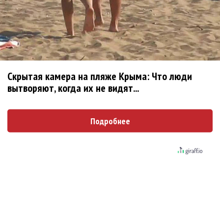
ее партнер A$AP Rocky
Гленн Хьюз завершил свою гастрольную
карьеру
Suno проиграла суд о нарушении авторских
Скрытая камера на пляже Крыма: Что люди
прав немецкому лицензиату
вытворяют, когда их не видят...
Linkin Park показал трейлер документального
фильма «Unshatter»
Подробнее
РАО потребовало от театра Кадышевой
неустойку
В сеть выложен уникальный концерт Led
Zeppelin 1970 года
Zivert дебютировала в большом кино