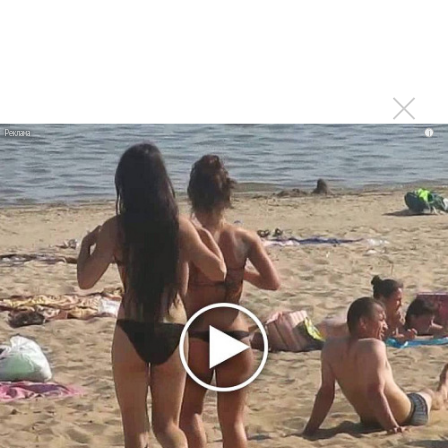
мужчины?»
Нюша нашла «Время любить»
«Три дня дождя» просят: «Не смотри наверх»
Ариана Гранде выпустила «злобный» альбом
«Petal»
i
Филипп Киркоров сходит с ума от «Луизы»
Гитарист Black Sabbath Тони Айомми показал первую
песню из сольного альбома
Новое
Сергей Сычёв - «Хит-парады в СССР. Полное
исследование»
«Рианна работает в студии», - проговорился