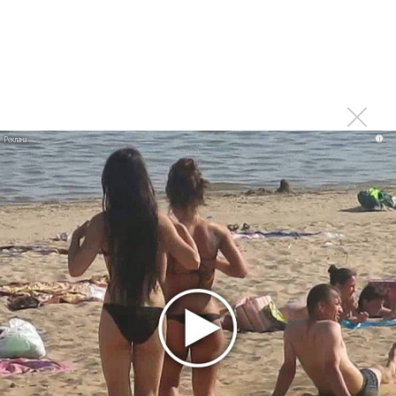
Егор Крид и Toxis стали ковбоями в «CowBoys»
Егор Крид попросил забыть его
Егор Крид и Jony воспели «Дым»
Последнее
i
Продолжение фильма «Майкл» начнут снимать уже в
этом году
Басист Mötley Crüe признал использование плейбэка
на концертах
Мадонна и Кайли Миноуг впервые записали два
фита
Karol G выпустила альбом с Дрейком и Бруно
Марсом