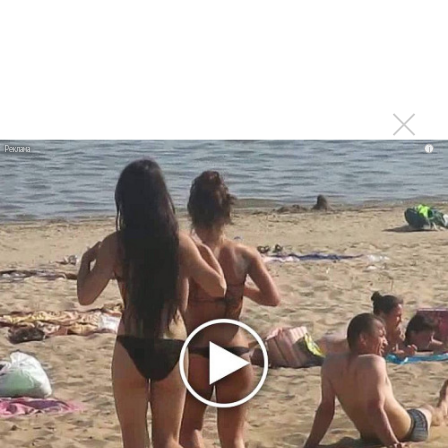
Марсом
Максим Фадеев и Маша Ржевская перевыпустили
«Когда я стану кошкой»
Клава Кока официально вышла «Замуж»
«Элли на маковом поле», Максим Лутчак и
«Смешарики» объединились
i
Авраам Руссо выпустил две солнечные песни
Сергей Сычёв - «Хит-парады в СССР. Полное
исследование»
Suno внедрил инструмент по нарушениям авторских
прав и новые водяные знаки
«Рианна работает в студии», - проговорился ее
партнер A$AP Rocky
Гленн Хьюз завершил свою гастрольную карьеру
Suno проиграла суд о нарушении авторских прав
немецкому лицензиату