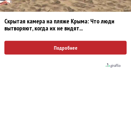
Гитарист Black Sabbath Тони Айомми показал первую
песню из сольного альбома
Скрытая камера на пляже Крыма: Что люди
вытворяют, когда их не видят...
Новое
Подробнее
Сергей Сычёв - «Хит-парады в СССР. Полное
исследование»
«Рианна работает в студии», - проговорился
ее партнер A$AP Rocky
Гленн Хьюз завершил свою гастрольную
карьеру
Suno проиграла суд о нарушении авторских
прав немецкому лицензиату