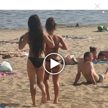
лучшей
Сосо Павлиашвили и Максим Фадеев показали клип «Я
i
не вернулся»
Zivert дебютировала в большом кино
Ариана Гранде сделает перерыв в публичности
Ваня Дмитриенко побил рекорд Егора Крида, став
самым юным артистом, собравшим Лужники
Группа Dabro добилась отмены бренда ресторана
Da'Bro
Александр Добронравов рассказал «Чего хотят
мужчины?»
Нюша нашла «Время любить»
«Три дня дождя» просят: «Не смотри наверх»
Ариана Гранде выпустила «злобный» альбом
«Petal»
Филипп Киркоров сходит с ума от «Луизы»