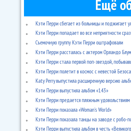
Ещё об
Кэти Перри сбегает из больницы и поджигает ул
Кэти Перри попадает во все неприятности сразу
Съемочную группу Кэти Перри оштрафовали
Кэти Перри рассталась с актером Орландо Блу
Кэти Перри стала первой поп-звездой, побывав
Кэти Перри полетит в космос с невестой Безос
Katy Perry выпустила расширенную версию аль
Кэти Перри выпустила альбом «143»
Кэти Перри предается пляжным удовольствиям в
Кэти Перри показала «Woman’s World»
Кэти Перри показала танцы на заводе с робо-п
Кэти Перри выпустила альбом в честь «Великог