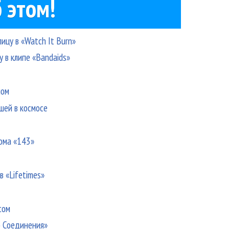
 этом!
ицу в «Watch It Burn»
 в клипе «Bandaids»
мом
шей в космосе
а
бома «143»
 «Lifetimes»
сом
о Соединения»