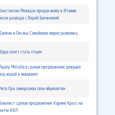
Константин Меладзе продал виллу в Италии
после развода с Верой Брежневой
Джиган и Оксана Самойлова мирно развелись
Шура хочет стать отцом
Лидер Metallica сделал предложение девушке
под водой в акваланге
Рита Ора заморозила свои яйцеклетки
Хоккеист сделал предложение Карине Кросс на
матче КХЛ