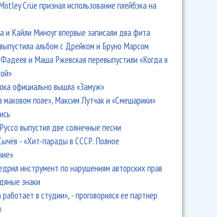
Mötley Crüe признал использование плейбэка на
 и Кайли Миноуг впервые записали два фита
 выпустила альбом с Дрейком и Бруно Марсом
Фадеев и Маша Ржевская перевыпустили «Когда я
кой»
ока официально вышла «Замуж»
а маковом поле», Максим Лутчак и «Смешарики»
ись
Руссо выпустил две солнечные песни
Сычёв - «Хит-парады в СССР. Полное
ние»
едрил инструмент по нарушениям авторских прав
одяные знаки
 работает в студии», - проговорился ее партнер
y