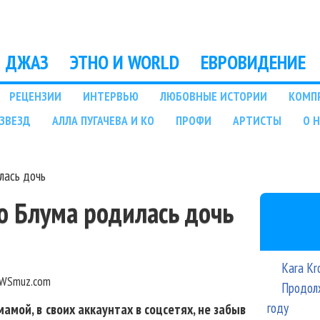
Перейти к основному
содержанию
ДЖАЗ
ЭТНО И WORLD
ЕВРОВИДЕНИЕ
РЕЦЕНЗИИ
ИНТЕРВЬЮ
ЛЮБОВНЫЕ ИСТОРИИ
КОМП
ЗВЕЗД
АЛЛА ПУГАЧЕВА И КО
ПРОФИ
АРТИСТЫ
О 
лась дочь
о Блума родилась дочь
Kara Kr
WSmuz.com
Продолж
году
амой, в своих аккаунтах в соцсетях, не забыв