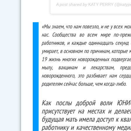
A post shared by
KATY PERRY
(@katype
«Мы знаем, что нам повезло, и не у всех мо
нас. Сообщества во всем мире по-преж
работников, и каждые одиннадцать секун
умирает, в основном по причинам, которые 
19 жизнь многих новорожденных подвергаетс
мылу, вакцинам и лекарствам, пред
новорожденного, это разбивает нам серд
родителям сейчас больше, чем когда-либо. 
Как послы доброй воли ЮНИ
присутствует на местах и ​​дела
будущая мать имела доступ к кв
работнику и качественному меди