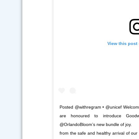
View this post
Posted @withregram • @unicef Welcome
are honoured to introduce Goodw
@OrlandoBloom’s new bundle of joy.⠀ ⠀ 
from the safe and healthy arrival of ou