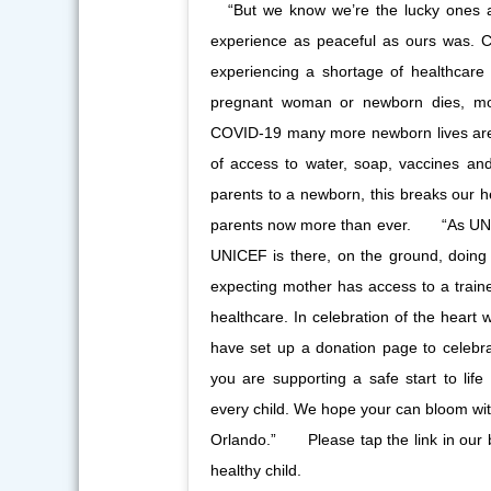
⠀ “But we know we’re the lucky ones 
experience as peaceful as ours was. C
experiencing a shortage of healthcar
pregnant woman or newborn dies, mos
COVID-19 many more newborn lives are 
of access to water, soap, vaccines an
parents to a newborn, this breaks our h
parents now more than ever.⠀ ⠀ “As U
UNICEF is there, on the ground, doing
expecting mother has access to a train
healthcare. In celebration of the hear
have set up a donation page to celebra
you are supporting a safe start to life
every child. We hope your can bloom wit
Orlando.”⠀ ⠀ Please tap the link in our 
healthy child.