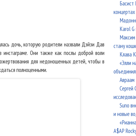
Басист 
концертах
Мадонна
Karol G
Максим 
илась дочь, которую родители назвали Дэйзи Дав
стану кош
в инстаграме. Они также как послы доброй воли
Клава К
ожертвования для недоношенных детей, чтобы в
«Элли н
ждаться полноценными.
объединил
Авраам 
Сергей 
исследова
Suno вн
и новые в
«Рианна
A$AP Rock