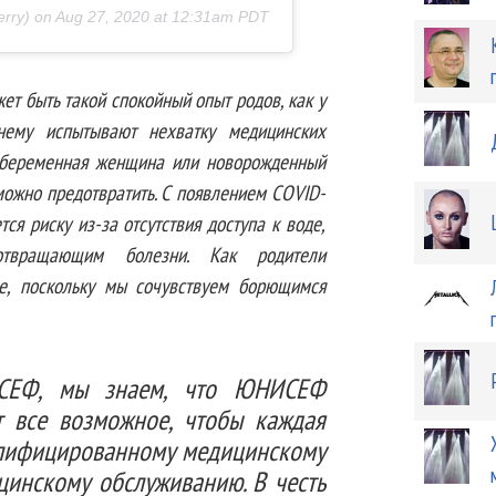
rry) on
Aug 27, 2020 at 12:31am PDT
жет быть такой спокойный опыт родов, как у
нему испытывают нехватку медицинских
д беременная женщина или новорожденный
можно предотвратить. С появлением COVID-
я риску из-за отсутствия доступа к воде,
отвращающим болезни. Как родители
це, поскольку мы сочувствуем борющимся
⠀
СЕФ, мы знаем, что ЮНИСЕФ
ет все возможное, чтобы каждая
алифицированному медицинскому
цинскому обслуживанию. В честь