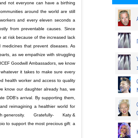
and not everyone can have a birthing
ommunities around the world are still
e workers and every eleven seconds a
tly from preventable causes. Since
at risk because of the increased lack
d medicines that prevent diseases. As
earts, as we empathize with struggling
NICEF Goodwill Ambassadors, we know
 whatever it takes to make sure every
ed health worker and access to quality
t we know our daughter already has, we
te DDB’s arrival. By supporting them,
 and reimagining a healthier world for
h generosity.⠀ ⠀ Gratefully-⠀ ⠀ Katy &
bio to support the most precious gift: a