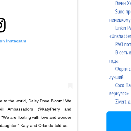
Гленн Х
Suno пр
немецкому
Linkin 
«Unshatte
 on Instagram
РАО пот
В сеть 
года
Ферги с
лучшей
Сосо Па
вернулся»
Zivert 
 to the world, Daisy Dove Bloom! We
ill Ambassadors @KatyPerry and
“We are floating with love and wonder
r daughter,” Katy and Orlando told us.⠀