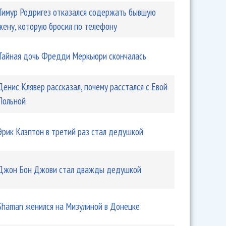
Тимур Родригез отказался содержать бывшую
жену, которую бросил по телефону
Тайная дочь Фредди Меркьюри скончалась
Денис Клявер рассказал, почему расстался с Евой
Польной
Эрик Клэптон в третий раз стал дедушкой
Джон Бон Джови стал дважды дедушкой
Shaman женился на Мизулиной в Донецке