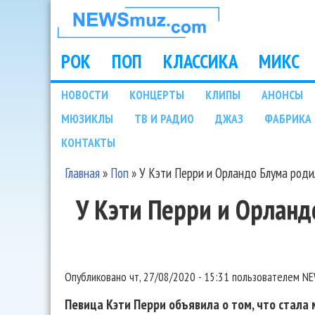
НОВОСТИ
МУЗЫКИ И
РОК
ПОП
КЛАССИКА
МИКС
Main menu
ШОУ БИЗНЕСА
НОВОСТИ
КОНЦЕРТЫ
КЛИПЫ
АНОНСЫ
Подразделы
МЮЗИКЛЫ
ТВ И РАДИО
ДЖАЗ
ФАБРИКА 
NEWSMUZ.COM
КОНТАКТЫ
Главная
»
Поп
»
У Кэти Перри и Орландо Блума роди
Вы здесь
У Кэти Перри и Орланд
Опубликовано
чт, 27/08/2020 - 15:31
пользователем
NE
Певица Кэти Перри объявила о том, что стала м