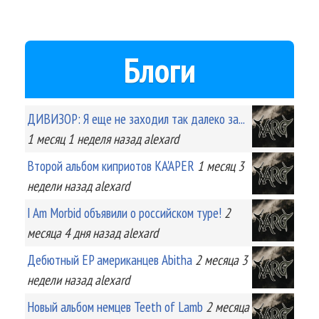
Блоги
ДИВИЗОР: Я еще не заходил так далеко за...
1 месяц 1 неделя
назад
alexard
Второй альбом киприотов KA'APER
1 месяц 3
недели
назад
alexard
I Am Morbid объявили о российском туре!
2
месяца 4 дня
назад
alexard
Дебютный EP американцев Abitha
2 месяца 3
недели
назад
alexard
Новый альбом немцев Teeth of Lamb
2 месяца