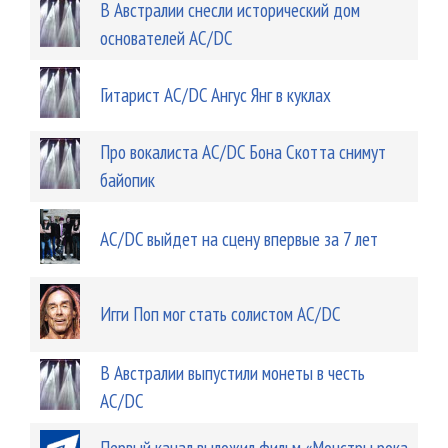
В Австралии снесли исторический дом
основателей AC/DC
Гитарист AC/DC Ангус Янг в куклах
Про вокалиста AC/DC Бона Скотта снимут
байопик
AC/DC выйдет на сцену впервые за 7 лет
Игги Поп мог стать солистом AC/DC
В Австралии выпустили монеты в честь
AC/DC
Первый канал выложил фильм «Монстры рока