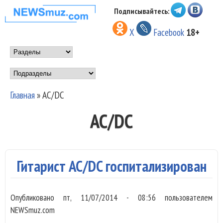
Перейти к основному
Подписывайтесь:
НОВОСТИ
содержанию
X
Facebook
18+
МУЗЫКИ И
Main menu
ШОУ БИЗНЕСА
Подразделы
NEWSMUZ.COM
Главная
»
AC/DC
Вы здесь
AC/DC
Гитарист AC/DC госпитализирован
Опубликовано
пт, 11/07/2014 - 08:56
пользователем
NEWSmuz.com