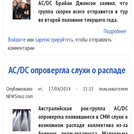
AC/DC Брайан Джонсон заявил, что
группа скорее всего отправится в тур
во второй половине текущего года.
Подробнее
о A
Войдите
или
зарегистрируйтесь
, чтобы отправлять
отп
комментарии
в т
вто
пол
AC/DC опровергла слухи о распаде
год
Опубликовано
чт, 17/04/2014 - 15:15
пользователем
NEWSmuz.com
Австралийская рок-группа AC/DC
опровергла появившиеся в СМИ слухи о
возможном распаде коллектива из-за
болезни ритм-гитариста Малкольма