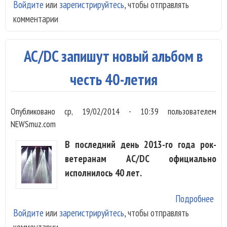
Войдите
или
зарегистрируйтесь
, чтобы отправлять
AC
комментарии
ухо
со
сце
AC/DC запишут новый альбом в
честь 40-летия
Опубликовано
ср, 19/02/2014 - 10:39
пользователем
NEWSmuz.com
В последний день 2013-го года рок-
ветеранам AC/DC официально
исполнилось 40 лет.
Подробнее
о A
Войдите
или
зарегистрируйтесь
, чтобы отправлять
зап
комментарии
нов