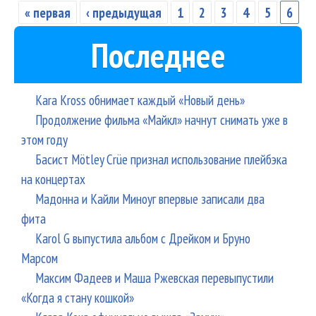
« первая
‹ предыдущая
1
2
3
4
5
6
Страницы
Последнее
Kara Kross обнимает каждый «Новый день»
Продолжение фильма «Майкл» начнут снимать уже в
этом году
Басист Mötley Crüe признал использование плейбэка
на концертах
Мадонна и Кайли Миноуг впервые записали два
фита
Karol G выпустила альбом с Дрейком и Бруно
Марсом
Максим Фадеев и Маша Ржевская перевыпустили
«Когда я стану кошкой»