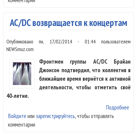
аль
в ч
AC/DC возвращается к концертам
40-
лет
Опубликовано
пн, 17/02/2014 - 01:44
пользователем
NEWSmuz.com
Фронтмен группы AC/DC Брайан
Джонсон подтвердил, что коллектив в
ближайшее время вернётся к активной
деятельности, чтобы отметить своё
40-летие.
Подробнее
о A
Войдите
или
зарегистрируйтесь
, чтобы отправлять
воз
комментарии
к к