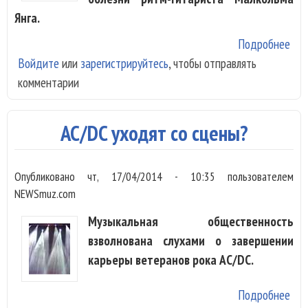
Янга.
Подробнее
о A
Войдите
или
зарегистрируйтесь
, чтобы отправлять
опр
комментарии
слу
рас
AC/DC уходят со сцены?
Опубликовано
чт, 17/04/2014 - 10:35
пользователем
NEWSmuz.com
Музыкальная общественность
взволнована слухами о завершении
карьеры ветеранов рока AC/DC.
Подробнее
о