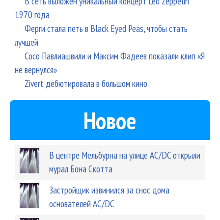
В сеть выложен уникальный концерт Led Zeppelin
1970 года
Ферги стала петь в Black Eyed Peas, чтобы стать
лучшей
Сосо Павлиашвили и Максим Фадеев показали клип «Я
не вернулся»
Zivert дебютировала в большом кино
Новое
В центре Мельбурна на улице AC/DC открыли
мурал Бона Скотта
Застройщик извинился за снос дома
основателей AC/DC