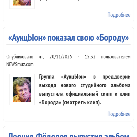
Подробнее
о 
вы
«С
«АукцЫон» показал свою «Бороду»
Опубликовано
чт, 20/11/2025 - 15:32
пользователем
NEWSmuz.com
Группа «АукцЫон» в преддверии
выхода нового студийного альбома
выпустила официальный сингл и клип
«Борода» (смотреть клип).
Подробнее
о
«А
по
Леонид Фёдоров выпустил альбом