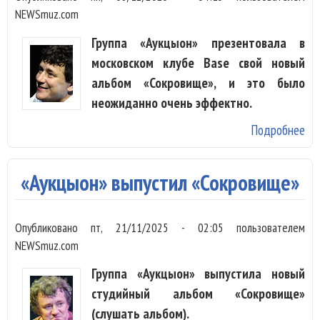
NEWSmuz.com
Группа «Аукцыон» презентовала в
московском клубе Base свой новый
альбом «Сокровище», и это было
неожиданно очень эффектно.
Подробнее
о 
по
«С
«Аукцыон» выпустил «Сокровище»
в 
ви
Опубликовано
пт, 21/11/2025 - 02:05
пользователем
NEWSmuz.com
Группа «Аукцыон» выпустила новый
студийный альбом «Сокровище»
(слушать альбом).