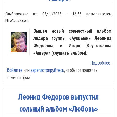
аль
Опубликовано
вт, 07/11/2023 - 16:56
пользователем
NEWSmuz.com
Вышел новый совместный альбом
лидера группы «Аукцыон» Леонида
Федорова и Игоря Крутоголова
«Ашера» (слушать альбом).
Подробнее
о
Войдите
или
зарегистрируйтесь
, чтобы отправлять
Ле
комментарии
Фе
вып
аль
Леонид Федоров выпустил
«Аш
сольный альбом «Любовь»