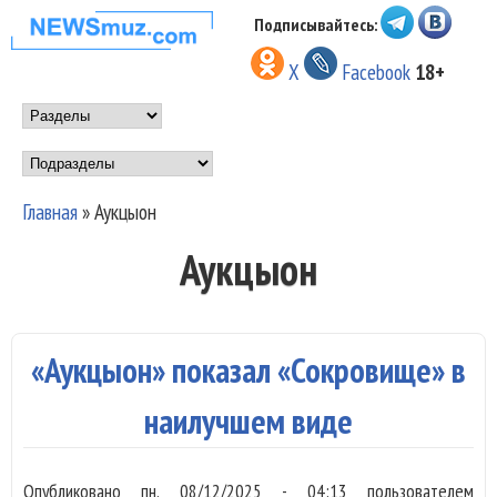
Перейти к основному
Подписывайтесь:
НОВОСТИ
содержанию
X
Facebook
18+
МУЗЫКИ И
Main menu
ШОУ БИЗНЕСА
Подразделы
NEWSMUZ.COM
Главная
»
Аукцыон
Вы здесь
Аукцыон
«Аукцыон» показал «Сокровище» в
наилучшем виде
Опубликовано
пн, 08/12/2025 - 04:13
пользователем