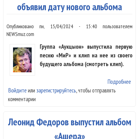
объявил дату нового альбома
Опубликовано
пн, 15/04/2024 - 15:40
пользователем
NEWSmuz.com
Группа «Аукцыон» выпустила первую
песню «МиР» и клип на нее из своего
будущего альбома (смотреть клип).
Подробнее
о
Войдите
или
зарегистрируйтесь
, чтобы отправлять
«Ау
комментарии
вып
«Ми
объ
Леонид Федоров выпустил альбом
дат
нов
«Ашера»