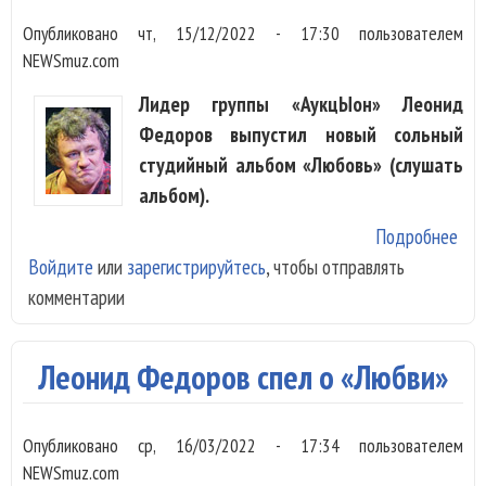
Опубликовано
чт, 15/12/2022 - 17:30
пользователем
NEWSmuz.com
Лидер группы «АукцЫон» Леонид
Федоров выпустил новый сольный
студийный альбом «Любовь» (слушать
альбом).
Подробнее
о Л
Войдите
или
зарегистрируйтесь
, чтобы отправлять
Фе
комментарии
вып
сол
аль
Леонид Федоров спел о «Любви»
«Лю
Опубликовано
ср, 16/03/2022 - 17:34
пользователем
NEWSmuz.com