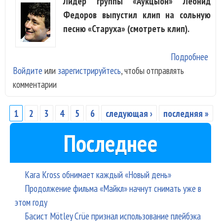
Лидер группы «Аукцыон» Леонид
Федоров выпустил клип на сольную
песню «Старуха» (смотреть клип).
Подробнее
о Л
Войдите
или
зарегистрируйтесь
, чтобы отправлять
Фе
комментарии
рас
о
«Ст
1
2
3
4
5
6
следующая ›
последняя »
Страницы
Последнее
Kara Kross обнимает каждый «Новый день»
Продолжение фильма «Майкл» начнут снимать уже в
этом году
Басист Mötley Crüe признал использование плейбэка