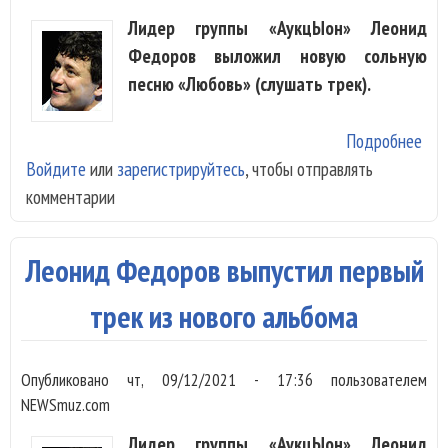
Лидер группы «АукцЫон» Леонид
Федоров выложил новую сольную
песню «Любовь» (слушать трек).
Подробнее
о
Войдите
или
зарегистрируйтесь
, чтобы отправлять
Ле
комментарии
Фе
спе
«Лю
Леонид Федоров выпустил первый
трек из нового альбома
Опубликовано
чт, 09/12/2021 - 17:36
пользователем
NEWSmuz.com
Лидер группы «АукцЫон» Леонид