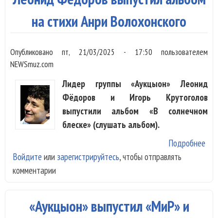
св
«Б
на стихи Анри Волохонского
Опубликовано
пт, 21/03/2025 - 17:50
пользователем
NEWSmuz.com
Лидер группы «Аукцыон» Леонид
Фёдоров и Игорь Крутоголов
выпустили альбом «В солнечном
блеске» (слушать альбом).
Подробнее
о Л
Войдите
или
зарегистрируйтесь
, чтобы отправлять
Фё
комментарии
вып
аль
сти
«Аукцыон» выпустил «МиР» и
Вол