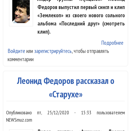
Федоров выпустил первый сингл и клип
«Землекоп» из своего нового сольного
альбома «Последний друг» (смотреть
клип).
Подробнее
о
Войдите
или
зарегистрируйтесь
, чтобы отправлять
Ле
комментарии
Фе
вып
пер
Леонид Федоров рассказал о
тре
нов
«Старухе»
аль
Опубликовано
пт, 25/12/2020 - 15:33
пользователем
NEWSmuz.com