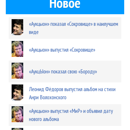
Новое
«Аукцыон» показал «Сокровище» в наилучшем
виде
«Аукцыон» выпустил «Сокровище»
«АукцЫон» показал свою «Бороду»
Леонид Фёдоров выпустил альбом на стихи
Анри Волохонского
«Аукцыон» выпустил «МиР» и объявил дату
нового альбома