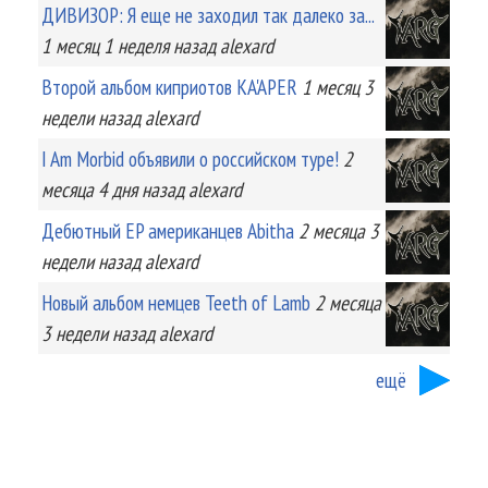
ДИВИЗОР: Я еще не заходил так далеко за...
1 месяц 1 неделя
назад
alexard
Второй альбом киприотов KA'APER
1 месяц 3
недели
назад
alexard
I Am Morbid объявили о российском туре!
2
месяца 4 дня
назад
alexard
Дебютный EP американцев Abitha
2 месяца 3
недели
назад
alexard
Новый альбом немцев Teeth of Lamb
2 месяца
3 недели
назад
alexard
ещё