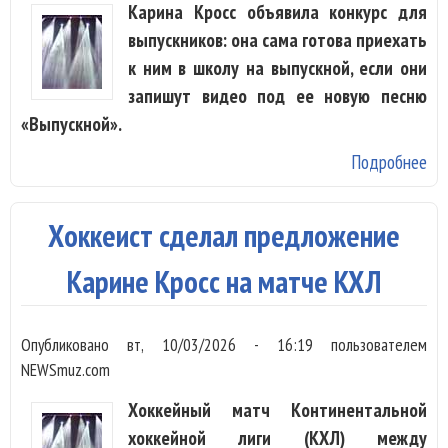
Карина Кросс объявила конкурс для
выпускников: она сама готова приехать
к ним в школу на выпускной, если они
запишут видео под ее новую песню
«Выпускной».
Подробнее
о 
Кр
пр
Хоккеист сделал предложение
на
вы
Карине Кросс на матче КХЛ
к т
сн
Опубликовано
вт, 10/03/2026 - 16:19
пользователем
ви
NEWSmuz.com
ее
Хоккейный матч Континентальной
хоккейной лиги (КХЛ) между