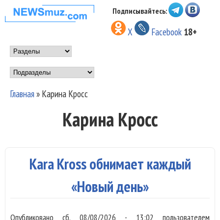
Перейти к основному
Подписывайтесь:
НОВОСТИ
содержанию
X
Facebook
18+
МУЗЫКИ И
Main menu
ШОУ БИЗНЕСА
Подразделы
NEWSMUZ.COM
Главная
»
Карина Кросс
Вы здесь
Карина Кросс
Kara Kross обнимает каждый
«Новый день»
Опубликовано
сб, 08/08/2026 - 13:02
пользователем