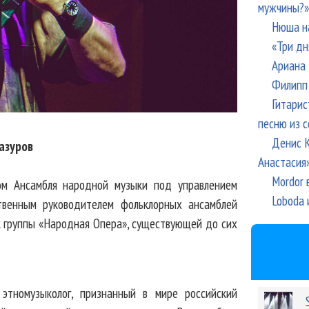
мужчины?»
Нюша н
«Три дн
Ариана 
Филипп 
Гитарис
песню из с
Денис К
азуров
Анастасия
Mordor 
м Ансамбля народной музыки под управлением
Loboda 
твенным руководителем фольклорных ансамблей
ок группы «Народная Опера», существующей до сих
 этномузыколог, признанный в мире российский