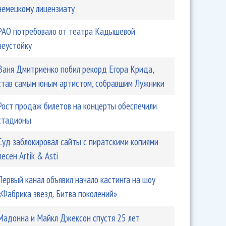
немецкому лицензиату
РАО потребовало от театра Кадышевой
неустойку
Ваня Дмитриенко побил рекорд Егора Крида,
став самым юным артистом, собравшим Лужники
Рост продаж билетов на концерты обеспечили
стадионы
Суд заблокировал сайты с пиратскими копиями
песен Artik & Asti
Первый канал объявил начало кастинга на шоу
«Фабрика звезд. Битва поколений»
Мадонна и Майкл Джексон спустя 25 лет