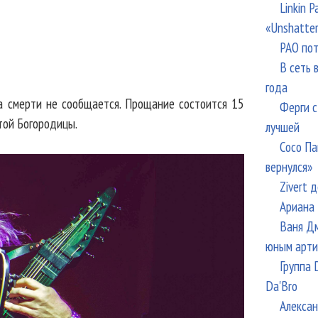
Linkin 
«Unshatte
РАО пот
В сеть 
года
на смерти не сообщается. Прощание состоится 15
Ферги с
той Богородицы.
лучшей
Сосо Па
вернулся»
Zivert 
Ариана 
Ваня Дм
юным арти
Группа 
Da'Bro
Алексан