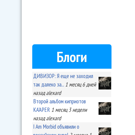
Блоги
ДИВИЗОР: Я еще не заходил
так далеко за...
1 месяц 6 дней
назад
alexard
Второй альбом киприотов
KA'APER
1 месяц 3 недели
назад
alexard
I Am Morbid объявили о
российском туре!
2 месяца 1