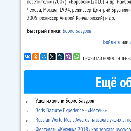
посетители» (2007), «Воробей» (2010) и др. Наибо
Чехова, Москва, 1994, режиссер Дмитрий Брусникин
2005, режиссер Андрей Кончаловский) и др.
Быстрый поиск:
Борис Базуров
Войдите
или
ПРОЧИТАЙ НОВОСТИ ПЕРВ
Ещё об
Ушел из жизни Борис Базуров
Boris Bazurov Experience - «Мётень»
Russian World Music Awards назвала лучших эт
Фестиваль «Кукушка 2018» как зеркало русског