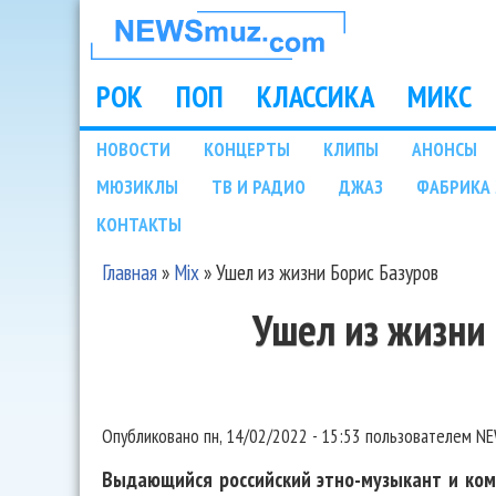
НОВОСТИ
МУЗЫКИ И
РОК
ПОП
КЛАССИКА
МИКС
Main menu
ШОУ БИЗНЕСА
НОВОСТИ
КОНЦЕРТЫ
КЛИПЫ
АНОНСЫ
Подразделы
МЮЗИКЛЫ
ТВ И РАДИО
ДЖАЗ
ФАБРИКА 
NEWSMUZ.COM
КОНТАКТЫ
Главная
»
Mix
»
Ушел из жизни Борис Базуров
Вы здесь
Ушел из жизни
Опубликовано
пн, 14/02/2022 - 15:53
пользователем
NE
Выдающийся российский этно-музыкант и комп