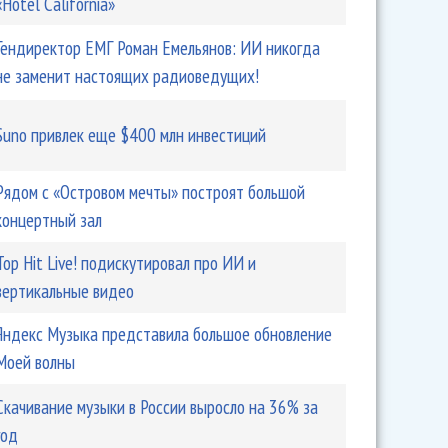
«Hotel California»
Гендиректор ЕМГ Роман Емельянов: ИИ никогда
не заменит настоящих радиоведущих!
Suno привлек еще $400 млн инвестиций
Рядом с «Островом мечты» построят большой
концертный зал
Top Hit Live! подискутировал про ИИ и
вертикальные видео
Яндекс Музыка представила большое обновление
Моей волны
Скачивание музыки в России выросло на 36% за
год