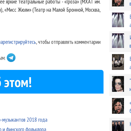
лее яркие театральные работы - «Гроза» (МХАТ им.
), «Мисс Жюли» (Театр на Малой Бронной, Москва,
зарегистрируйтесь
, чтобы отправлять комментарии
ЫМ:
 этом!
но-музыкантов 2018 года
о и финского фольклора