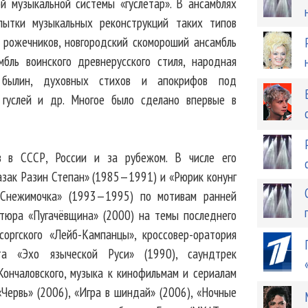
ой музыкальной системы «гуслетар». В ансамблях
ытки музыкальных реконструкций таких типов
х рожечников, новгородский скомороший ансамбль
мбль воинского древнерусского стиля, народная
е былин, духовных стихов и апокрифов под
 гуслей и др. Многое было сделано впервые в
в в СССР, России и за рубежом. В числе его
азак Разин Степан» (1985—1991) и «Рюрик конунг
«Снежимочка» (1993—1995) по мотивам ранней
ртюра «Пугачёвщина» (2000) на темы последнего
оргского «Лейб-Кампанцы», кроссовер-оратория
та «Эхо языческой Руси» (1990), саундтрек
ончаловского, музыка к кинофильмам и сериалам
«Червь» (2006), «Игра в шиндай» (2006), «Ночные