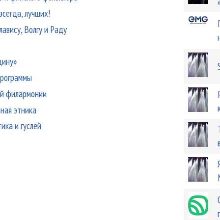
всегда, лучших!
авису, Волгу и Раду
щину»
программы
кой филармонии
ная этника
ика и гуслей