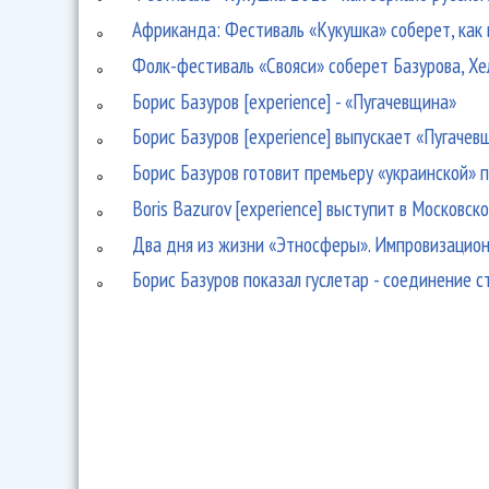
Африканда: Фестиваль «Кукушка» соберет, как 
Фолк-фестиваль «Свояси» соберет Базурова, Хел
Борис Базуров [experience] - «Пугачевщина»
Борис Базуров [experience] выпускает «Пугачев
Борис Базуров готовит премьеру «украинской» 
Boris Bazurov [experience] выступит в Московс
Два дня из жизни «Этносферы». Импровизацион
Борис Базуров показал гуслетар - соединение ст