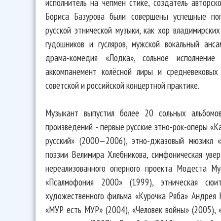
исполнитель на чепмен стике, создатель авторск
Бориса Базурова были совершены успешные поп
русской этнической музыки, как хор владимирски
гудошников и гусляров, мужской вокальный анса
драма-комедия «Лодка», сольное исполнени
аккомпанемент колёсной лиры и средневековых
советской и российской концертной практике.
Музыкант выпустил более 20 сольных альбомо
произведений - первые русские этно-рок-оперы «К
русский» (2000—2006), этно-джазовый мюзикл 
поэзии Велимира Хлебникова, симфоническая уве
нереализованного оперного проекта Модеста Мус
«Псалмофония 2000» (1999), этническая сюи
художественного фильма «Курочка Ряба» Андрея К
«МУР есть МУР» (2004), «Человек войны» (2005), 