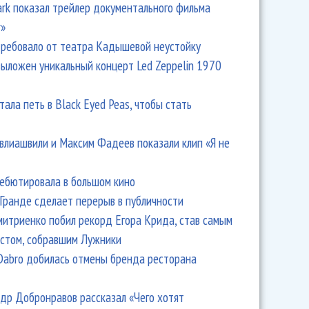
Park показал трейлер документального фильма
r»
ребовало от театра Кадышевой неустойку
выложен уникальный концерт Led Zeppelin 1970
тала петь в Black Eyed Peas, чтобы стать
влиашвили и Максим Фадеев показали клип «Я не
дебютировала в большом кино
Гранде сделает перерыв в публичности
итриенко побил рекорд Егора Крида, став самым
стом, собравшим Лужники
Dabro добилась отмены бренда ресторана
др Добронравов рассказал «Чего хотят