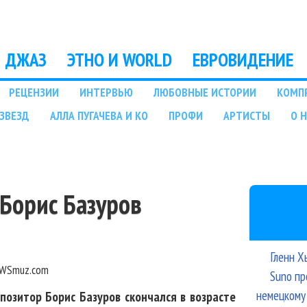
Перейти к основному
содержанию
ДЖАЗ
ЭТНО И WORLD
ЕВРОВИДЕНИЕ
РЕЦЕНЗИИ
ИНТЕРВЬЮ
ЛЮБОВНЫЕ ИСТОРИИ
КОМП
ЗВЕЗД
АЛЛА ПУГАЧЕВА И КО
ПРОФИ
АРТИСТЫ
О 
 Борис Базуров
Гленн Х
WSmuz.com
Suno пр
немецкому
озитор Борис Базуров скончался в возрасте