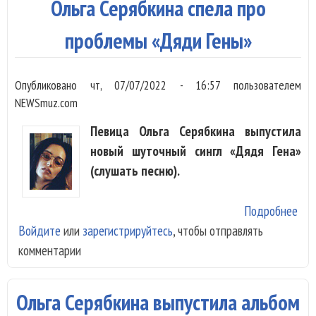
Ольга Серябкина спела про
проблемы «Дяди Гены»
Опубликовано
чт, 07/07/2022 - 16:57
пользователем
NEWSmuz.com
Певица Ольга Серябкина выпустила
новый шуточный сингл «Дядя Гена»
(слушать песню).
Подробнее
о О
Войдите
или
зарегистрируйтесь
, чтобы отправлять
Сер
комментарии
спе
про
«Д
Ольга Серябкина выпустила альбом
Ген