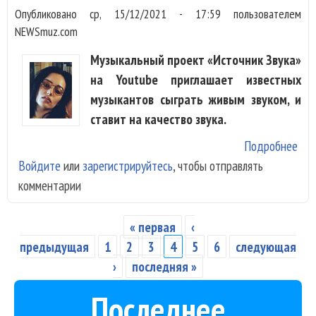
Опубликовано
ср, 15/12/2021 - 17:59
пользователем
NEWSmuz.com
Музыкальный проект «Источник Звука»
на Youtube приглашает известных
музыкантов сыграть живым звуком, и
ставит на качество звука.
Подробнее
о К
Войдите
или
зарегистрируйтесь
, чтобы отправлять
«Ис
комментарии
Зву
ста
кач
« первая
‹
Страницы
жив
предыдущая
1
2
3
4
5
6
следующая
кон
›
последняя »
Последнее