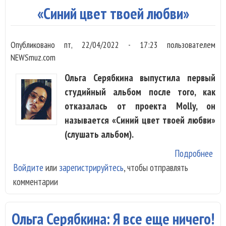
«Синий цвет твоей любви»
Опубликовано
пт, 22/04/2022 - 17:23
пользователем
NEWSmuz.com
Ольга Серябкина выпустила первый
студийный альбом после того, как
отказалась от проекта Molly, он
называется «Синий цвет твоей любви»
(слушать альбом).
Подробнее
о О
Войдите
или
зарегистрируйтесь
, чтобы отправлять
Сер
комментарии
вып
аль
«Си
Ольга Серябкина: Я все еще ничего!
цве