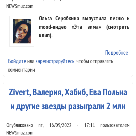
NEWSmuz.com
Ольга Серябкина выпустила песню и
mood-видео «Эта зима» (смотреть
клип).
Подробнее
о О
Войдите
или
зарегистрируйтесь
, чтобы отправлять
Сер
комментарии
при
пол
«Эт
Zivert, Валерия, Хабиб, Ева Польна
зим
и другие звезды разыграли 2 млн
Опубликовано
пт, 16/09/2022 - 17:11
пользователем
NEWSmuz.com