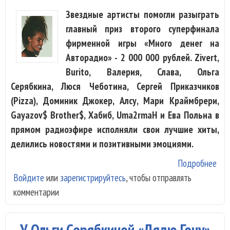
Звездные артисты помогли разыграть
главный приз второго суперфинала
фирменной игры «Много денег на
Авторадио» - 2 000 000 рублей. Zivert,
Burito, Валерия, Слава, Ольга
Серябкина, Люся Чеботина, Сергей Приказчиков
(Pizza), Доминик Джокер, Алсу, Мари Краймбрери,
Gayazov$ Brother$, Хабиб, Uma2rmaH и Ева Польна в
прямом радиоэфире исполняли свои лучшие хиты,
делились новостями и позитивными эмоциями.
Подробнее
о Zi
Войдите
или
зарегистрируйтесь
, чтобы отправлять
Вал
комментарии
Хаб
Ева
Пол
У Ольги Серябкиной «Дядю Гену»