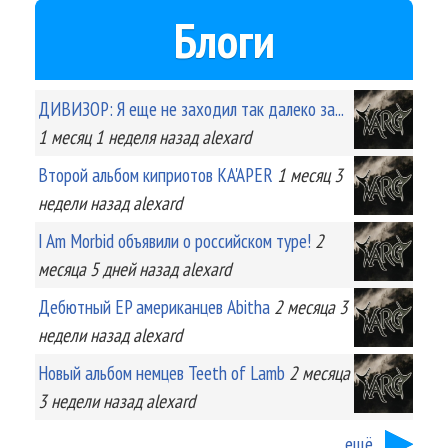
Блоги
ДИВИЗОР: Я еще не заходил так далеко за...
1 месяц 1 неделя
назад
alexard
Второй альбом киприотов KA'APER
1 месяц 3
недели
назад
alexard
I Am Morbid объявили о российском туре!
2
месяца 5 дней
назад
alexard
Дебютный EP американцев Abitha
2 месяца 3
недели
назад
alexard
Новый альбом немцев Teeth of Lamb
2 месяца
3 недели
назад
alexard
ещё