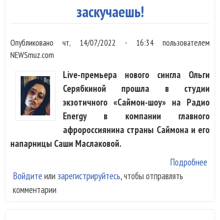
Бур
заскучаешь!
Опубликовано
чт, 14/07/2022 - 16:34
пользователем
NEWSmuz.com
Live-премьера нового сингла Ольги
Серябкиной прошла в студии
экзотичного «Саймон-шоу» на Радио
Energy в компании главного
афророссиянина страны Саймона и его
напарницы Саши Маслаковой.
Подробнее
о О
Войдите
или
зарегистрируйтесь
, чтобы отправлять
Сер
комментарии
С д
Ген
зас