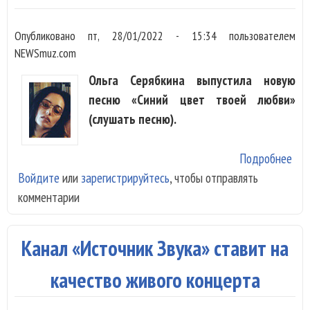
Опубликовано
пт, 28/01/2022 - 15:34
пользователем
NEWSmuz.com
Ольга Серябкина выпустила новую
песню «Синий цвет твоей любви»
(слушать песню).
Подробнее
о О
Войдите
или
зарегистрируйтесь
, чтобы отправлять
Сер
комментарии
при
в л
син
Канал «Источник Звука» ставит на
люб
качество живого концерта