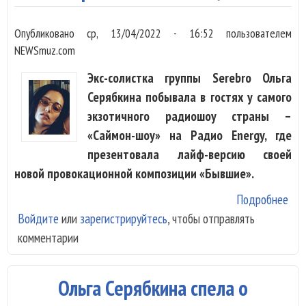
тво
Опубликовано
ср, 13/04/2022 - 16:52
пользователем
люб
NEWSmuz.com
Экс-солистка группы Serebro Ольга
Серябкина побывала в гостях у самого
экзотичного радиошоу страны –
«Саймон-шоу» на Радио Energy, где
презентовала лайф-версию своей
новой провокационной композиции «Бывшие».
Подробнее
о О
Войдите
или
зарегистрируйтесь
, чтобы отправлять
Сер
комментарии
Я в
нич
Ольга Серябкина спела о