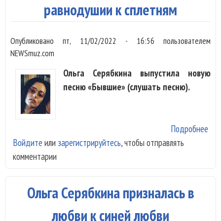
равнодушии к сплетням
Опубликовано
пт, 11/02/2022 - 16:56
пользователем
NEWSmuz.com
Ольга Серябкина выпустила новую
песню «Бывшие» (слушать песню).
Подробнее
о О
Войдите
или
зарегистрируйтесь
, чтобы отправлять
Сер
комментарии
спе
рав
к с
Ольга Серябкина призналась в
любви к синей любви