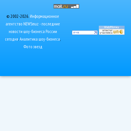
© 2002-2026.
Информационное
агентство NEWSmuz - последние
новости шоу-бизнеса России
сегодня
.
Аналитика шоу-бизнеса
,
Фото звезд