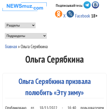
Перейти к основному
Подписывайтесь:
НОВОСТИ
содержанию
X
Facebook
18+
МУЗЫКИ И
Main menu
ШОУ БИЗНЕСА
Подразделы
NEWSMUZ.COM
Главная
»
Ольга Серябкина
Вы здесь
Ольга Серябкина
Ольга Серябкина призвала
полюбить «Эту зиму»
Опубликовано
пт, 18/11/2022 - 16:40
пользователем