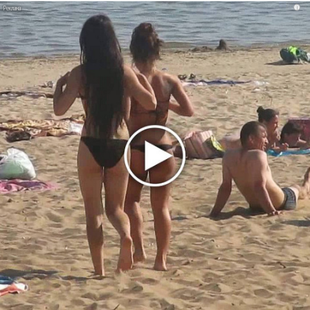
i
«Рианна работает в студии», - проговорился ее
партнер A$AP Rocky
Гленн Хьюз завершил свою гастрольную карьеру
Suno проиграла суд о нарушении авторских прав
немецкому лицензиату
Linkin Park показал трейлер документального фильма
«Unshatter»
РАО потребовало от театра Кадышевой неустойку
В сеть выложен уникальный концерт Led Zeppelin
1970 года
Ферги стала петь в Black Eyed Peas, чтобы стать
лучшей
Сосо Павлиашвили и Максим Фадеев показали клип «Я
не вернулся»
Zivert дебютировала в большом кино
Ариана Гранде сделает перерыв в публичности