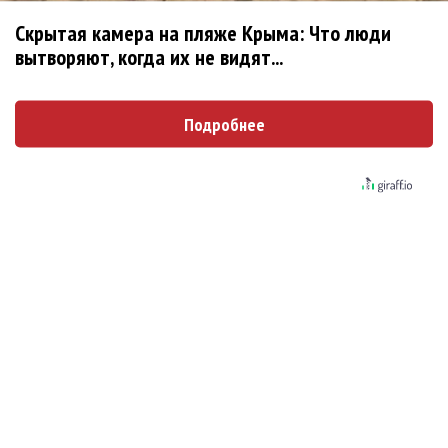
Скрытая камера на пляже Крыма: Что люди
Новое
вытворяют, когда их не видят...
Подробнее
«Элли на маковом поле», Максим Лутчак и
«Смешарики» объединились
Сосо Павлиашвили и Максим Фадеев
показали клип «Я не вернулся»
Александр Добронравов рассказал «Чего
хотят мужчины?»
Гитарист Black Sabbath Тони Айомми показал
первую песню из сольного альбома
Денис Клявер умоляет ИИ-модель: «Не