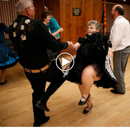
день рождения с десантниками
"Чей каблук самый большой?" Barinova и Чеботина
меряются хитами в русском шоу-бизнесе
BARINOVA возвращается: новая музыка, новые песни!
Последнее
Kara Kross обнимает каждый «Новый день»
Продолжение фильма «Майкл» начнут снимать уже в
этом году
Басист Mötley Crüe признал использование плейбэка
на концертах
Мадонна и Кайли Миноуг впервые записали два
фита
Karol G выпустила альбом с Дрейком и Бруно