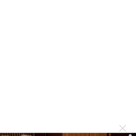
Девчонки обе красивые очень)) Песни обе классные! У
BARINОVA прям забойная , у Чеботиной поспокойнее.
Кому что нравится больше
Войдите
или
зарегистрируйтесь
, чтобы отправлять
комментарии
ПРОЧИТАЙ НОВОСТИ ПЕРВЫМ:
Ещё об этом!
«Именно так для меня звучит осень...» - Barinova
Barinova между небом и сценой. Как певица отметила
i