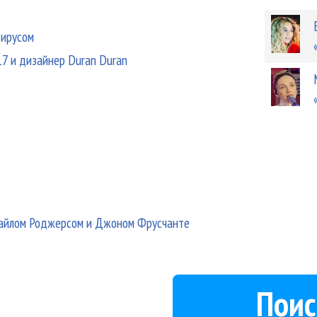
вирусом
17 и дизайнер Duran Duran
Найлом Роджерсом и Джоном Фрусчанте
Поис