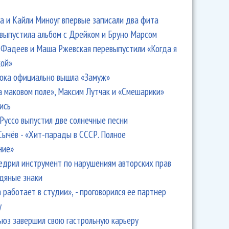
 и Кайли Миноуг впервые записали два фита
 выпустила альбом с Дрейком и Бруно Марсом
Фадеев и Маша Ржевская перевыпустили «Когда я
кой»
ока официально вышла «Замуж»
а маковом поле», Максим Лутчак и «Смешарики»
ись
Руссо выпустил две солнечные песни
Сычёв - «Хит-парады в СССР. Полное
ние»
едрил инструмент по нарушениям авторских прав
одяные знаки
 работает в студии», - проговорился ее партнер
y
ьюз завершил свою гастрольную карьеру