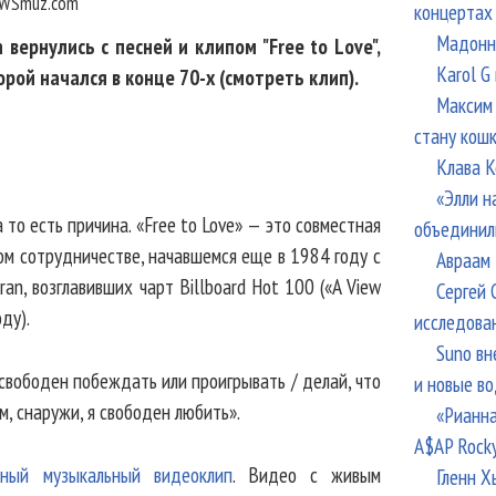
WSmuz.com
концертах
Мадонна
вернулись с песней и клипом "Free to Love",
Karol G
рой начался в конце 70-х (смотреть клип).
Максим 
стану кош
Клава К
«Элли н
 то есть причина. «Free to Love» — это совместная
объединил
ом сотрудничестве, начавшемся еще в 1984 году с
Авраам 
ran, возглавивших чарт Billboard Hot 100 («A View
Сергей 
ду).
исследова
Suno вн
свободен побеждать или проигрывать / делай, что
и новые в
м, снаружи, я свободен любить».
«Рианна
A$AP Rock
ьный музыкальный видеоклип
. Видео с живым
Гленн Х