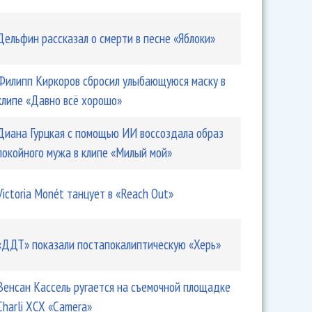
Дельфин рассказал о смерти в песне «Яблоки»
Филипп Киркоров сбросил улыбающуюся маску в
клипе «Давно всё хорошо»
Диана Гурцкая с помощью ИИ воссоздала образ
покойного мужа в клипе «Милый мой»
Victoria Monét танцует в «Reach Out»
«ДДТ» показали постапокалиптическую «Херь»
Венсан Кассель ругается на съемочной площадке
Charli XCX «Camera»