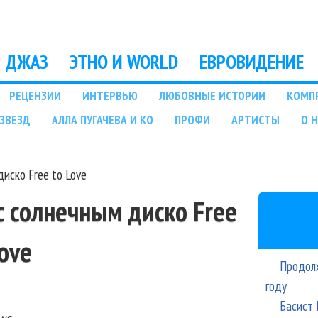
Перейти к основному
содержанию
ДЖАЗ
ЭТНО И WORLD
ЕВРОВИДЕНИЕ
РЕЦЕНЗИИ
ИНТЕРВЬЮ
ЛЮБОВНЫЕ ИСТОРИИ
КОМП
ЗВЕЗД
АЛЛА ПУГАЧЕВА И КО
ПРОФИ
АРТИСТЫ
О 
диско Free to Love
с солнечным диско Free
Love
Продолж
году
Басист 