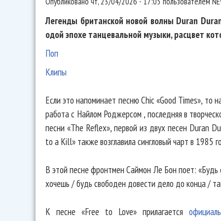
Опубликовано
чт, 23/04/2026 - 17:05
пользователем
NE
Легенды британской новой волны Duran Duran 
одой эпохе танцевальной музыки, расцвет кото
Поп
Клипы
Если это напоминает песню Chic «Good Times», то на
работа с Найлом Роджерсом , последняя в творческ
песни «The Reflex», первой из двух песен Duran Du
to a Kill» также возглавила сингловый чарт в 1985 го
В этой песне фронтмен Саймон Ле Бон поет: «Будь 
хочешь / будь свободен довести дело до конца / та
К песне «Free to Love» прилагается
официал