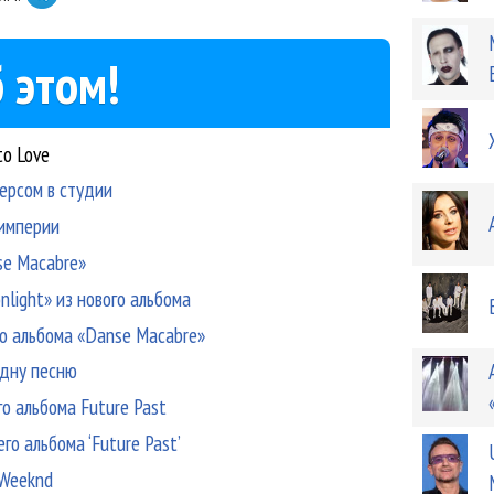
 этом!
to Love
ерсом в студии
 империи
se Macabre»
nlight» из нового альбома
го альбома «Danse Macabre»
одну песню
о альбома Future Past
о альбома ‘Future Past’
 Weeknd