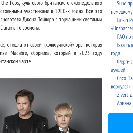
 the Pops, культового британского еженедельного
Suno пр
остоянными участниками в 1980-х годах. Все это
немецкому
-основателя Джона Тейлора с торчащими светлыми
Linkin 
Duran в те времена.
«Unshatte
РАО пот
же, отошла от своей «хэллоуинской» эры, которая
В сеть 
nse Macabre, сборника, который в 2023 году
года
итанском чарте.
Ферги с
лучшей
Сосо Па
вернулся»
Zivert 
Ариана 