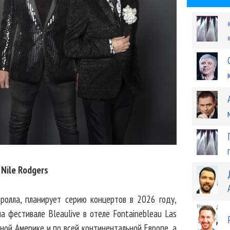
 Nile Rodgers
-ролла, планирует серию концертов в 2026 году,
 фестивале Bleaulive в отеле Fontainebleau Las
рной Америке и по всей континентальной Европе, а