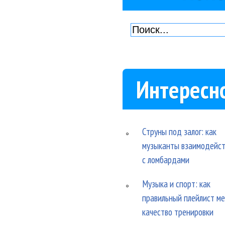
Интересн
Струны под залог: как
музыканты взаимодейс
с ломбардами
Музыка и спорт: как
правильный плейлист м
качество тренировки