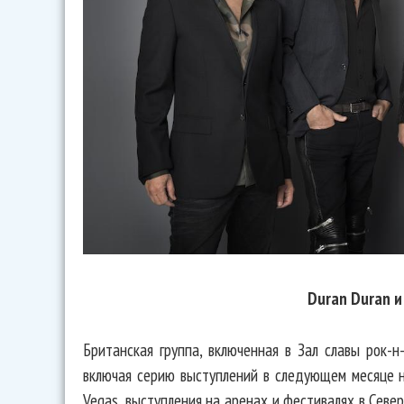
Duran Duran и
Британская группа, включенная в Зал славы рок-н
включая серию выступлений в следующем месяце на
Vegas, выступления на аренах и фестивалях в Севе