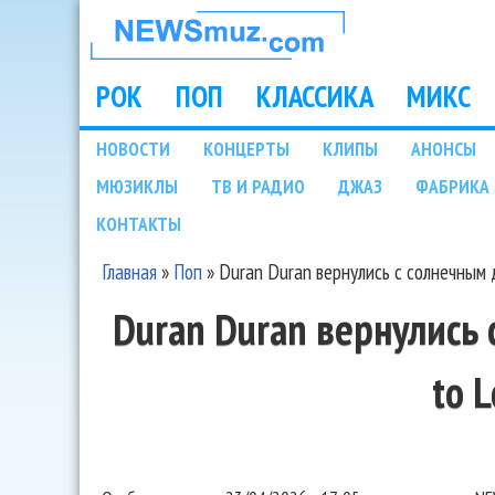
НОВОСТИ
МУЗЫКИ И
РОК
ПОП
КЛАССИКА
МИКС
Main menu
ШОУ БИЗНЕСА
НОВОСТИ
КОНЦЕРТЫ
КЛИПЫ
АНОНСЫ
Подразделы
МЮЗИКЛЫ
ТВ И РАДИО
ДЖАЗ
ФАБРИКА 
NEWSMUZ.COM
КОНТАКТЫ
Главная
»
Поп
»
Duran Duran вернулись с солнечным 
Вы здесь
Duran Duran вернулись 
to 