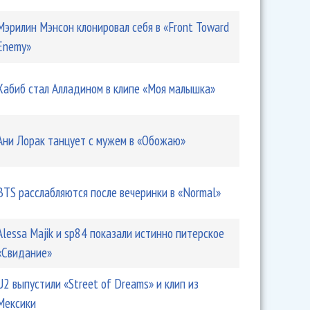
Мэрилин Мэнсон клонировал себя в «Front Toward
Enemy»
Хабиб стал Алладином в клипе «Моя малышка»
Ани Лорак танцует с мужем в «Обожаю»
BTS расслабляются после вечеринки в «Normal»
Alessa Majik и sp84 показали истинно питерское
«Свидание»
U2 выпустили «Street of Dreams» и клип из
Мексики