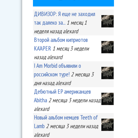
ДИВИЗОР: Я еще не заходил
так далеко за...
1 месяц 1
неделя
назад
alexard
Второй альбом киприотов
KA'APER
1 месяц 3 недели
назад
alexard
I Am Morbid объявили о
российском туре!
2 месяца 3
дня
назад
alexard
Дебютный EP американцев
Abitha
2 месяца 3 недели
назад
alexard
Новый альбом немцев Teeth of
Lamb
2 месяца 3 недели
назад
alexard