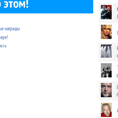
 этом!
вые награды
ьере!
ует»