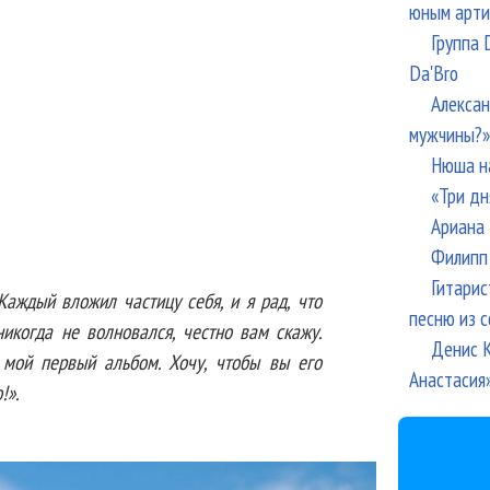
юным арти
Группа 
Da'Bro
Алексан
мужчины?»
Нюша н
«Три дн
Ариана 
Филипп 
Гитарис
 Каждый вложил частицу себя, и я рад, что
песню из с
икогда не волновался, честно вам скажу.
Денис К
мой первый альбом. Хочу, чтобы вы его
Анастасия
!».