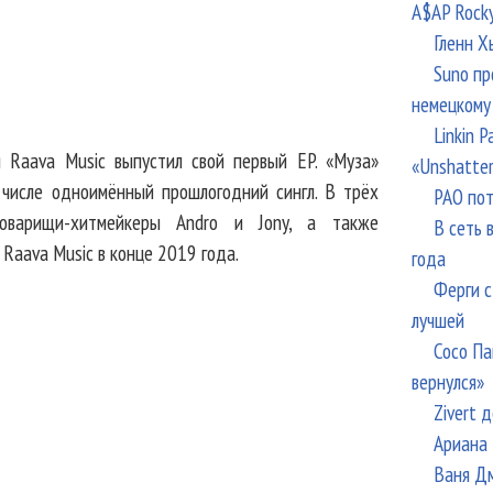
A$AP Rock
Гленн Х
Suno пр
немецкому
Linkin 
 Raava Music выпустил свой первый EP. «Муза»
«Unshatte
 числе одноимённый прошлогодний сингл. В трёх
РАО пот
оварищи-хитмейкеры Andro и Jony, а также
В сеть 
Raava Music в конце 2019 года.
года
Ферги с
лучшей
Сосо Па
вернулся»
Zivert 
Ариана 
Ваня Дм