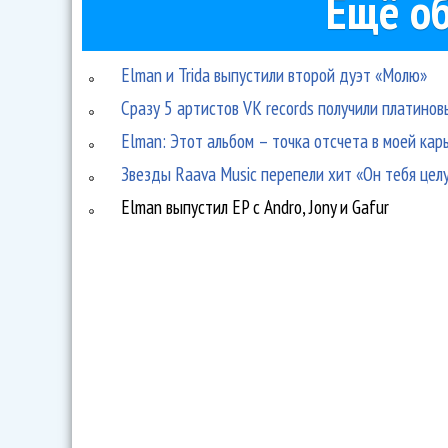
Ещё об
Elman и Trida выпустили второй дуэт «Молю»
Сразу 5 артистов VK records получили платино
Elman: Этот альбом – точка отсчета в моей кар
Звезды Raava Music перепели хит «Он тебя цел
Elman выпустил EP с Andro, Jony и Gafur