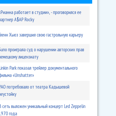
«Рианна работает в студии», - проговорился ее
партнер A$AP Rocky
Гленн Хьюз завершил свою гастрольную карьеру
Suno проиграла суд о нарушении авторских прав
немецкому лицензиату
Linkin Park показал трейлер документального
фильма «Unshatter»
РАО потребовало от театра Кадышевой
неустойку
В сеть выложен уникальный концерт Led Zeppelin
1970 года