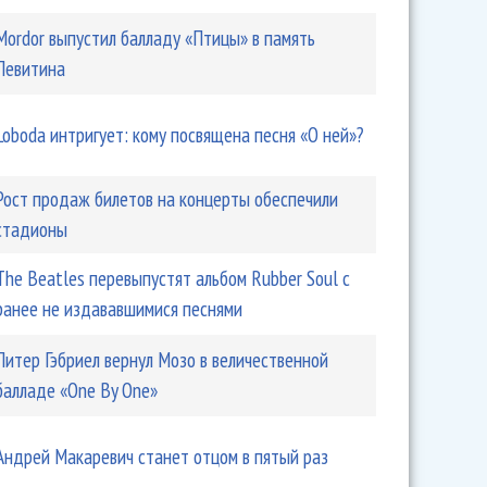
Mordor выпустил балладу «Птицы» в память
Левитина
Loboda интригует: кому посвящена песня «О ней»?
Рост продаж билетов на концерты обеспечили
стадионы
The Beatles перевыпустят альбом Rubber Soul с
ранее не издававшимися песнями
Питер Гэбриел вернул Мозо в величественной
балладе «One By One»
Андрей Макаревич станет отцом в пятый раз