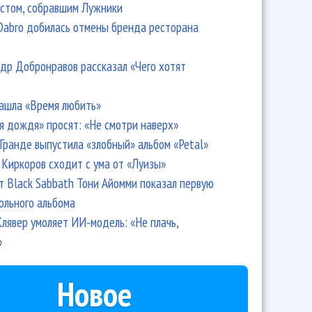
стом, собравшим Лужники
Dabro добилась отмены бренда ресторана
др Добронравов рассказал «Чего хотят
ашла «Время любить»
я дождя» просят: «Не смотри наверх»
Гранде выпустила «злобный» альбом «Petal»
Киркоров сходит с ума от «Луизы»
т Black Sabbath Тони Айомми показал первую
ольного альбома
лявер умоляет ИИ-модель: «Не плачь,
»
Новое