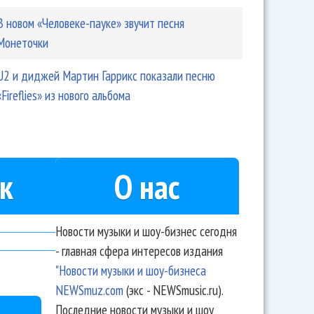
В новом «Человеке-пауке» звучит песня
Монеточки
U2 и диджей Мартин Гаррикс показали песню
«Fireflies» из нового альбома
к
О нас
Новости музыки и шоу-бизнес сегодня
- главная сфера интересов издания
"Новости музыки и шоу-бизнеса
NEWSmuz.com
(экс - NEWSmusic.ru).
Последние новости музыки и шоу