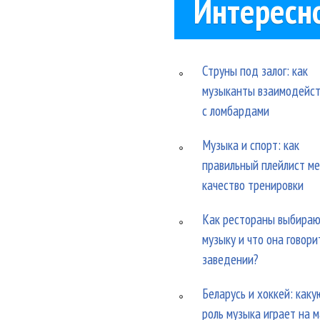
Интересн
Струны под залог: как
музыканты взаимодейс
с ломбардами
Музыка и спорт: как
правильный плейлист м
качество тренировки
Как рестораны выбира
музыку и что она говори
заведении?
Беларусь и хоккей: каку
роль музыка играет на 