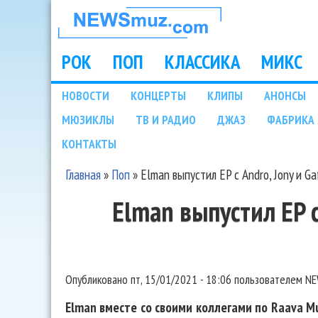
НОВОСТИ
МУЗЫКИ И
РОК
ПОП
КЛАССИКА
МИКС
Main menu
ШОУ БИЗНЕСА
НОВОСТИ
КОНЦЕРТЫ
КЛИПЫ
АНОНСЫ
Подразделы
МЮЗИКЛЫ
ТВ И РАДИО
ДЖАЗ
ФАБРИКА 
NEWSMUZ.COM
КОНТАКТЫ
Главная
»
Поп
»
Elman выпустил EP с Andro, Jony и Ga
Вы здесь
Elman выпустил EP с
Опубликовано
пт, 15/01/2021 - 18:06
пользователем
NE
Elman вместе со своими коллегами по Raava Mus