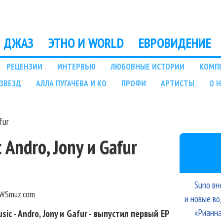
Перейти к основному
содержанию
ДЖАЗ
ЭТНО И WORLD
ЕВРОВИДЕНИЕ
РЕЦЕНЗИИ
ИНТЕРВЬЮ
ЛЮБОВНЫЕ ИСТОРИИ
КОМП
ЗВЕЗД
АЛЛА ПУГАЧЕВА И КО
ПРОФИ
АРТИСТЫ
О 
fur
 Andro, Jony и Gafur
Suno вн
WSmuz.com
и новые в
«Рианна
ic - Andro, Jony и Gafur - выпустил первый EP