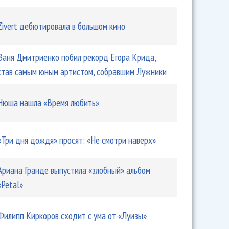
Zivert дебютировала в большом кино
Ваня Дмитриенко побил рекорд Егора Крида,
став самым юным артистом, собравшим Лужники
Нюша нашла «Время любить»
«Три дня дождя» просят: «Не смотри наверх»
Ариана Гранде выпустила «злобный» альбом
«Petal»
Филипп Киркоров сходит с ума от «Луизы»