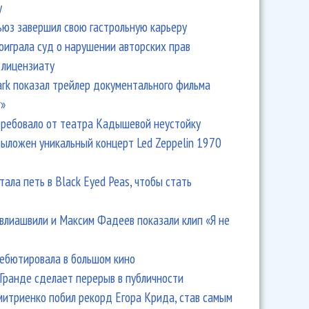
y
ьюз завершил свою гастрольную карьеру
оиграла суд о нарушении авторских прав
 лицензиату
Park показал трейлер документального фильма
r»
ребовало от театра Кадышевой неустойку
выложен уникальный концерт Led Zeppelin 1970
тала петь в Black Eyed Peas, чтобы стать
влиашвили и Максим Фадеев показали клип «Я не
дебютировала в большом кино
Гранде сделает перерыв в публичности
итриенко побил рекорд Егора Крида, став самым