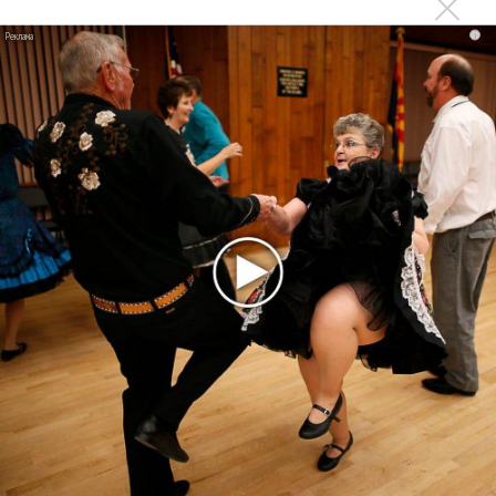
фита
i
Karol G выпустила альбом с Дрейком и Бруно
Марсом
Максим Фадеев и Маша Ржевская перевыпустили
«Когда я стану кошкой»
Клава Кока официально вышла «Замуж»
«Элли на маковом поле», Максим Лутчак и
«Смешарики» объединились
Авраам Руссо выпустил две солнечные песни
Сергей Сычёв - «Хит-парады в СССР. Полное
исследование»
Suno внедрил инструмент по нарушениям авторских
прав и новые водяные знаки
«Рианна работает в студии», - проговорился ее
партнер A$AP Rocky
Гленн Хьюз завершил свою гастрольную карьеру