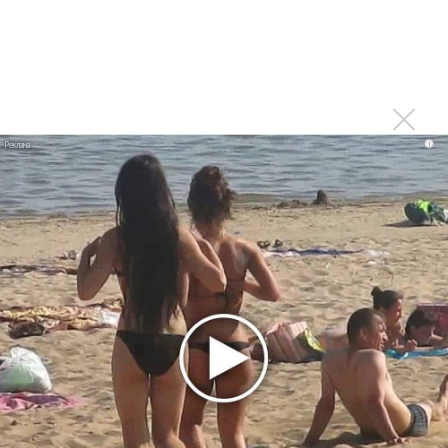
Suno проиграла суд о нарушении авторских прав
немецкому лицензиату
Linkin Park показал трейлер документального фильма
«Unshatter»
РАО потребовало от театра Кадышевой неустойку
i
В сеть выложен уникальный концерт Led Zeppelin
1970 года
Ферги стала петь в Black Eyed Peas, чтобы стать
лучшей
Сосо Павлиашвили и Максим Фадеев показали клип «Я
не вернулся»
Zivert дебютировала в большом кино
Ариана Гранде сделает перерыв в публичности
Новое