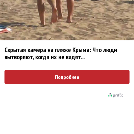
Продолжение фильма «Майкл» начнут
снимать уже в этом году
Басист Mötley Crüe признал использование
плейбэка на концертах
Скрытая камера на пляже Крыма: Что люди
вытворяют, когда их не видят...
Мадонна и Кайли Миноуг впервые записали
два фита
Подробнее
Karol G выпустила альбом с Дрейком и Бруно
Марсом
Максим Фадеев и Маша Ржевская
перевыпустили «Когда я стану кошкой»
Клава Кока официально вышла «Замуж»