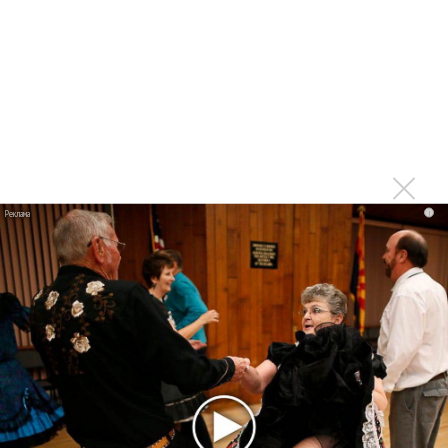
партнер A$AP Rocky
Гленн Хьюз завершил свою гастрольную карьеру
Suno проиграла суд о нарушении авторских прав
немецкому лицензиату
Linkin Park показал трейлер документального фильма
«Unshatter»
РАО потребовало от театра Кадышевой неустойку
i
В сеть выложен уникальный концерт Led Zeppelin
1970 года
Ферги стала петь в Black Eyed Peas, чтобы стать
лучшей
Сосо Павлиашвили и Максим Фадеев показали клип «Я
не вернулся»
Zivert дебютировала в большом кино