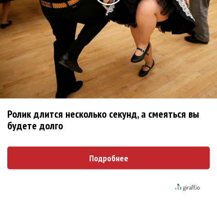
Новое
«Элли на маковом поле», Максим Лутчак и
«Смешарики» объединились
Сосо Павлиашвили и Максим Фадеев
показали клип «Я не вернулся»
Ролик длится несколько секунд, а смеяться вы
Александр Добронравов рассказал «Чего
будете долго
хотят мужчины?»
Гитарист Black Sabbath Тони Айомми показал
Подробнее
первую песню из сольного альбома
Денис Клявер умоляет ИИ-модель: «Не
плачь, Анастасия»