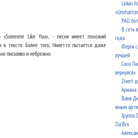
Linkin 
«Unshatte
РАО пот
В сеть 
 «Someone Like You», - песня имеет похожий
года
я в тексте. Более того, Нилетто пытается даже
Ферги с
но пискляво и небрежно.
лучшей
Сосо Па
вернулся»
Zivert 
Ариана 
Ваня Дм
юным арти
Группа 
Da'Bro
Алексан