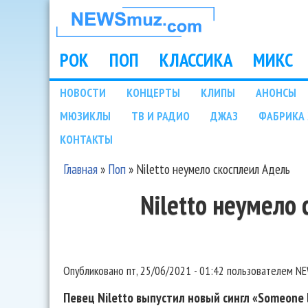
НОВОСТИ
МУЗЫКИ И
РОК
ПОП
КЛАССИКА
МИКС
Main menu
ШОУ БИЗНЕСА
НОВОСТИ
КОНЦЕРТЫ
КЛИПЫ
АНОНСЫ
Подразделы
МЮЗИКЛЫ
ТВ И РАДИО
ДЖАЗ
ФАБРИКА 
NEWSMUZ.COM
КОНТАКТЫ
Главная
»
Поп
»
Niletto неумело скосплеил Адель
Вы здесь
Niletto неумело
Опубликовано
пт, 25/06/2021 - 01:42
пользователем
NE
Певец Niletto выпустил новый сингл «Someone l