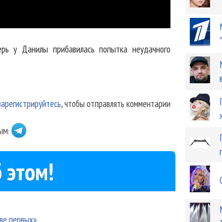
ерь у Данилы прибавилась попытка неудачного
зарегистрируйтесь
, чтобы отправлять комментарии
ЫМ:
 этом!
ове первых»