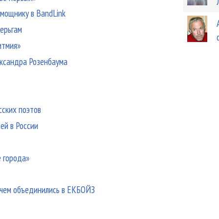
омощнику в BandLink
серьгам
итмия»
ександра Розенбаума
усских поэтов
ей в России
е города»
зачем объединились в ЕКБОЙЗ
o