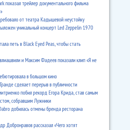
Park показал трейлер документального фильма
r»
ребовало от театра Кадышевой неустойку
выложен уникальный концерт Led Zeppelin 1970
тала петь в Black Eyed Peas, чтобы стать
влиашвили и Максим Фадеев показали клип «Я не
дебютировала в большом кино
Гранде сделает перерыв в публичности
итриенко побил рекорд Егора Крида, став самым
стом, собравшим Лужники
Dabro добилась отмены бренда ресторана
др Добронравов рассказал «Чего хотят