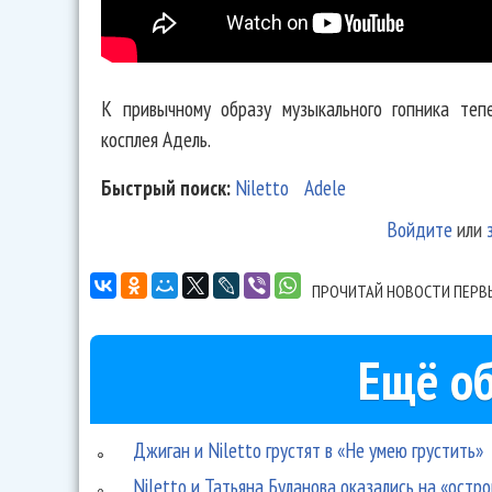
К привычному образу музыкального гопника теп
косплея Адель.
Быстрый поиск:
Niletto
Adele
Войдите
или
ПРОЧИТАЙ НОВОСТИ ПЕРВ
Ещё об
Джиган и Niletto грустят в «Не умею грустить»
Niletto и Татьяна Буланова оказались на «остр