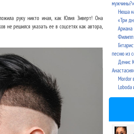
мужчины?»
Нюша н
ложила руку никто иная, как Юлия Зиверт! Она
«Три дн
ов не решился указать ее в соцсетях как автора,
Ариана 
Филипп 
Гитарис
песню из с
Денис К
Анастасия
Mordor 
Loboda 