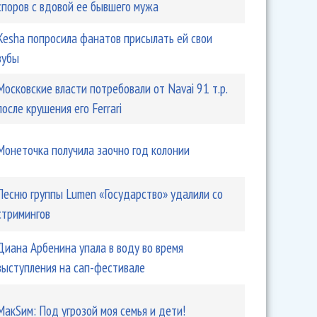
споров с вдовой ее бывшего мужа
Kesha попросила фанатов присылать ей свои
зубы
Московские власти потребовали от Navai 91 т.р.
после крушения его Ferrari
Монеточка получила заочно год колонии
Песню группы Lumen «Государство» удалили со
стримингов
Диана Арбенина упала в воду во время
выступления на сап-фестивале
МакSим: Под угрозой моя семья и дети!