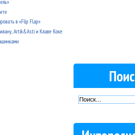
ель»
пите
овать в «Flip Flap»
илану, Artik&Asti и Клаве Коке
машинками
Поис