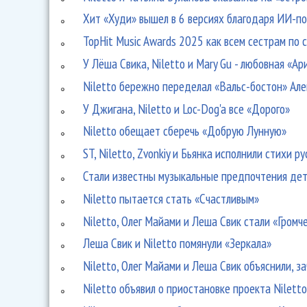
Хит «Худи» вышел в 6 версиях благодаря ИИ-п
TopHit Music Awards 2025 как всем сестрам по 
У Лёша Свика, Niletto и Mary Gu - любовная «Ар
Niletto бережно переделал «Вальс-бостон» Ал
У Джигана, Niletto и Loc-Dog'a все «Дорого»
Niletto обещает сберечь «Добрую Лунную»
ST, Niletto, Zvonkiy и Бьянка исполнили стихи р
Стали известны музыкальные предпочтения дет
Niletto пытается стать «Счастливым»
Niletto, Олег Майами и Леша Свик стали «Громч
Леша Свик и Niletto помянули «Зеркала»
Niletto, Олег Майами и Леша Свик объяснили, 
Niletto объявил о приостановке проекта Nilett