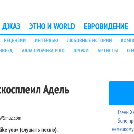
Перейти к основному
содержанию
ДЖАЗ
ЭТНО И WORLD
ЕВРОВИДЕНИЕ
РЕЦЕНЗИИ
ИНТЕРВЬЮ
ЛЮБОВНЫЕ ИСТОРИИ
КОМП
ЗВЕЗД
АЛЛА ПУГАЧЕВА И КО
ПРОФИ
АРТИСТЫ
О 
 скосплеил Адель
Гленн Х
WSmuz.com
Suno пр
немецкому
ike you» (слушать песню).