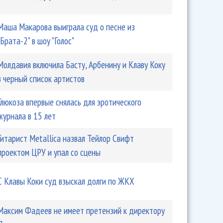
Маша Макарова выиграла суд о песне из
"Брата-2" в шоу "Голос"
Молдавия включила Басту, Арбенину и Клаву Коку
в черный список артистов
Глюкоза впервые снялась для эротического
журнала в 15 лет
Гитарист Metallica назвал Тейлор Свифт
проектом ЦРУ и упал со сцены
С Клавы Коки суд взыскал долги по ЖКХ
Максим Фадеев не имеет претензий к директору