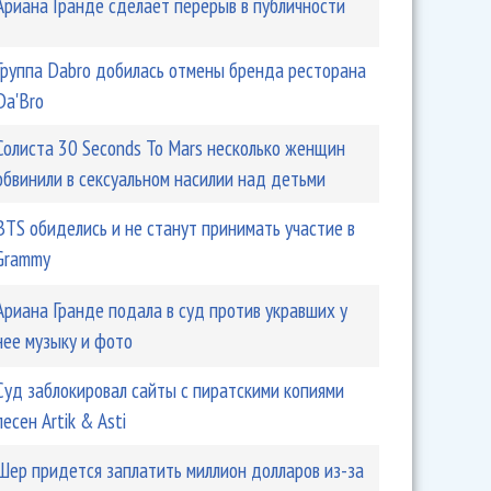
Ариана Гранде сделает перерыв в публичности
Группа Dabro добилась отмены бренда ресторана
Da'Bro
Солиста 30 Seconds To Mars несколько женщин
обвинили в сексуальном насилии над детьми
BTS обиделись и не станут принимать участие в
Grammy
Ариана Гранде подала в суд против укравших у
нее музыку и фото
Суд заблокировал сайты с пиратскими копиями
песен Artik & Asti
Шер придется заплатить миллион долларов из-за