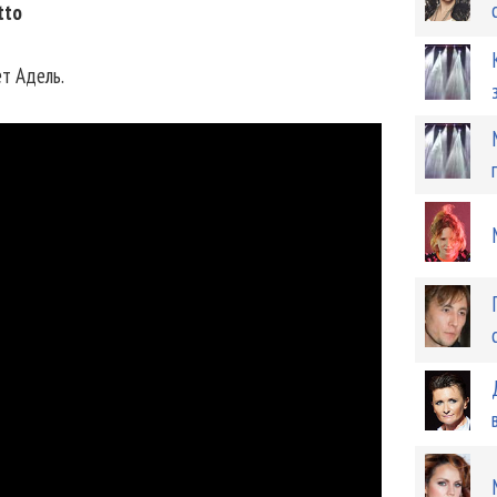
tto
ет Адель.