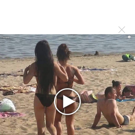
Краймбрери, Катей IOWA
Коста Лакоста и Ольга Серябкина спели про алкоголь «По
улицам»
Последнее
i
Сергей Сычёв - «Хит-парады в СССР. Полное
исследование»
Suno внедрил инструмент по нарушениям авторских
прав и новые водяные знаки
«Рианна работает в студии», - проговорился ее
партнер A$AP Rocky
Гленн Хьюз завершил свою гастрольную карьеру
Suno проиграла суд о нарушении авторских прав
немецкому лицензиату